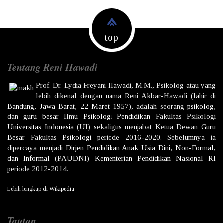
top
Tentang Reni Hawadi
Prof. Dr.
Lydia Freyani Hawadi,
M.M., Psikolog atau yang
lebih dikenal dengan nama
Reni Akbar-Hawadi
(lahir di
Bandung
,
Jawa Barat
,
22 Maret
1957
), adalah seorang
psikolog
,
dan
guru besar
Ilmu
Psikologi
Pendidikan
Fakultas Psikologi
Universitas Indonesia
(UI) sekaligus menjabat Ketua Dewan
Guru
Besar
Fakultas
Psikologi
periode 2016-2020. Sebelumnya ia
dipercaya menjadi
Dirjen
Pendidikan Anak Usia Dini, Non-Formal,
dan Informal
(PAUDNI)
Kementerian Pendidikan Nasional
RI
periode 2012-2014.
Lebih lengkap di
Wikipedia
Tautan