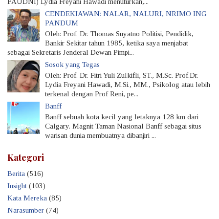
PAUDNI) Lydia Freyani Hawadi menuturkan,...
CENDEKIAWAN: NALAR, NALURI, NRIMO ING
PANDUM
Oleh: Prof. Dr. Thomas Suyatno Politisi, Pendidik,
Bankir Sekitar tahun 1985, ketika saya menjabat
sebagai Sekretaris Jenderal Dewan Pimpi...
Sosok yang Tegas
Oleh: Prof. Dr. Fitri Yuli Zulkifli, ST., M.Sc. Prof.Dr.
Lydia Freyani Hawadi, M.Si., MM., Psikolog atau lebih
terkenal dengan Prof Reni, pe...
Banff
Banff sebuah kota kecil yang letaknya 128 km dari
Calgary. Magnit Taman Nasional Banff sebagai situs
warisan dunia membuatnya dibanjiri ...
Kategori
Berita
(516)
Insight
(103)
Kata Mereka
(85)
Narasumber
(74)