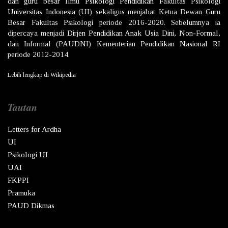
dan
guru besar
Ilmu
Psikologi
Pendidikan
Fakultas Psikologi
Universitas Indonesia
(UI) sekaligus menjabat Ketua Dewan
Guru
Besar
Fakultas
Psikologi
periode 2016-2020. Sebelumnya ia
dipercaya menjadi
Dirjen
Pendidikan Anak Usia Dini, Non-Formal,
dan Informal
(PAUDNI)
Kementerian Pendidikan Nasional
RI
periode 2012-2014.
Lebih lengkap di
Wikipedia
Tautan
Letters for Ardha
UI
Psikologi UI
UAI
FKPPI
Pramuka
PAUD Dikmas