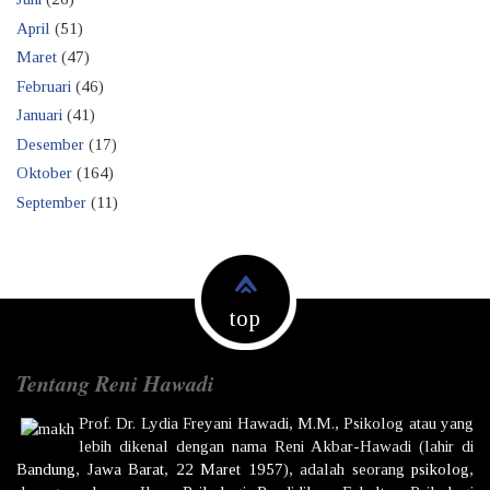
April
(51)
Maret
(47)
Februari
(46)
Januari
(41)
Desember
(17)
Oktober
(164)
September
(11)
top
Tentang Reni Hawadi
Prof. Dr.
Lydia Freyani Hawadi,
M.M., Psikolog atau yang
lebih dikenal dengan nama
Reni Akbar-Hawadi
(lahir di
Bandung
,
Jawa Barat
,
22 Maret
1957
), adalah seorang
psikolog
,