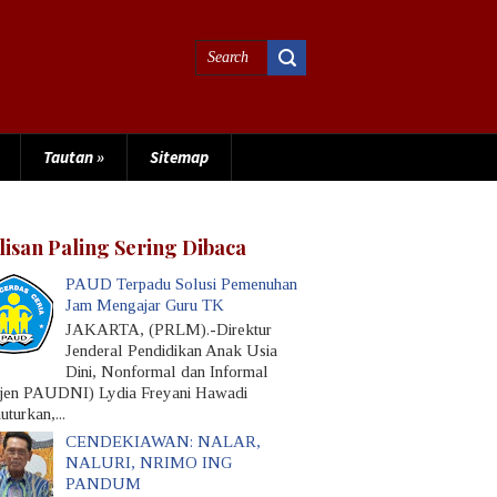
Tautan
»
Sitemap
lisan Paling Sering Dibaca
PAUD Terpadu Solusi Pemenuhan
Jam Mengajar Guru TK
JAKARTA, (PRLM).-Direktur
Jenderal Pendidikan Anak Usia
Dini, Nonformal dan Informal
rjen PAUDNI) Lydia Freyani Hawadi
turkan,...
CENDEKIAWAN: NALAR,
NALURI, NRIMO ING
PANDUM