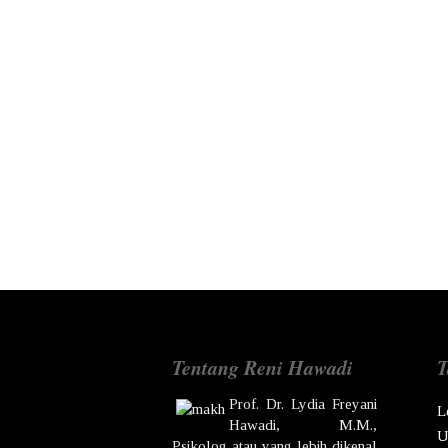
Tentang Reni Hawadi
T
Prof. Dr.
Lydia Freyani
L
Hawadi,
M.M.,
U
Psikolog atau yang lebih dikenal