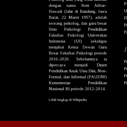
P
dengan nama
Reni Akbar-
U
Hawadi
(lahir di
Bandung
,
Jawa
Barat
,
22 Maret
1957
), adalah
F
seorang
psikolog
, dan
guru besar
P
Ilmu
Psikologi
Pendidikan
P
Fakultas Psikologi
Universitas
Indonesia
(UI) sekaligus
menjabat Ketua Dewan
Guru
J
Besar
Fakultas
Psikologi
periode
2016-2020. Sebelumnya ia
P
dipercaya menjadi
Dirjen
P
Pendidikan Anak Usia Dini, Non-
P
Formal, dan Informal
(PAUDNI)
Kementerian Pendidikan
P
Nasional
RI
periode 2012-2014.
Lebih lengkap di
Wikipedia
Co