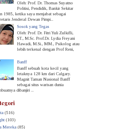
Oleh: Prof. Dr. Thomas Suyatno
Politisi, Pendidik, Bankir Sekitar
un 1985, ketika saya menjabat sebagai
retaris Jenderal Dewan Pimpi...
Sosok yang Tegas
Oleh: Prof. Dr. Fitri Yuli Zulkifli,
ST., M.Sc. Prof.Dr. Lydia Freyani
Hawadi, M.Si., MM., Psikolog atau
lebih terkenal dengan Prof Reni,
Banff
Banff sebuah kota kecil yang
letaknya 128 km dari Calgary.
Magnit Taman Nasional Banff
sebagai situs warisan dunia
uatnya dibanjiri ...
tegori
ta
(516)
ght
(103)
a Mereka
(85)