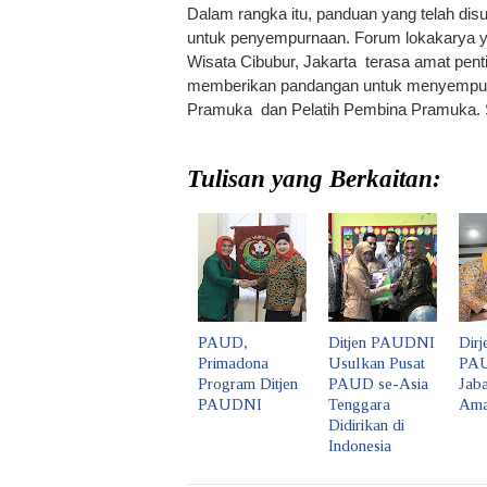
Dalam rangka itu, panduan yang telah dis
untuk penyempurnaan. Forum lokakarya y
Wisata Cibubur, Jakarta terasa amat pent
memberikan pandangan untuk menyempur
Pramuka dan Pelatih Pembina Pramuka. S
Tulisan yang Berkaitan:
PAUD,
Ditjen PAUDNI
Dirj
Primadona
Usulkan Pusat
PA
Program Ditjen
PAUD se-Asia
Jaba
PAUDNI
Tenggara
Ama
Didirikan di
Indonesia