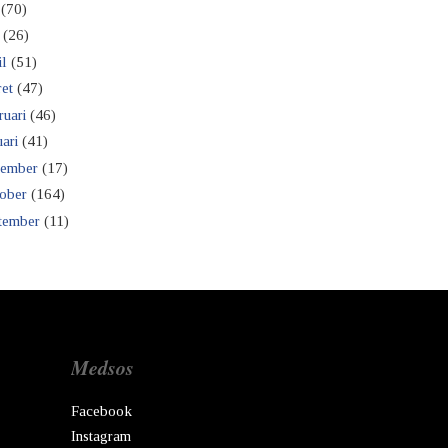
(70)
(26)
il
(51)
et
(47)
ruari
(46)
ari
(41)
ember
(17)
ober
(164)
tember
(11)
Medsos
Facebook
Instagram