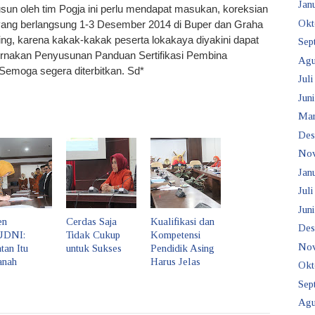
Janu
usun oleh tim Pogja ini perlu mendapat masukan, koreksian
Okt
ang berlangsung 1-3 Desember 2014 di Buper dan Graha
ing, karena kakak-kakak peserta lokakaya diyakini dapat
Sep
nakan Penyusunan Panduan Sertifikasi Pembina
Agu
emoga segera diterbitkan. Sd*
Juli
Juni
Mar
Des
No
Janu
Juli
Juni
en
Cerdas Saja
Kualifikasi dan
Des
UDNI:
Tidak Cukup
Kompetensi
No
tan Itu
untuk Sukses
Pendidik Asing
nah
Harus Jelas
Okt
Sep
Agu