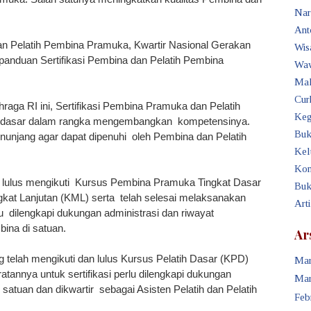
Nar
Ant
an Pelatih Pembina Pramuka, Kwartir Nasional Gerakan
Wis
anduan Sertifikasi Pembina dan Pelatih Pembina
Waw
Mak
Cur
aga RI ini, Sertifikasi Pembina Pramuka dan Pelatih
Keg
dasar dalam rangka mengembangkan kompetensinya.
Buk
enunjang agar dapat dipenuhi oleh Pembina dan Pelatih
Kel
Kon
lulus mengikuti Kursus Pembina Pramuka Tingkat Dasar
Buk
at Lanjutan (KML) serta telah selesai melaksanakan
Art
 dilengkapi dukungan administrasi dan riwayat
ina di satuan.
Ar
 telah mengikuti dan lulus Kursus Pelatih Dasar (KPD)
Mar
atannya untuk sertifikasi perlu dilengkapi dukungan
Mar
 satuan dan dikwartir sebagai Asisten Pelatih dan Pelatih
Feb