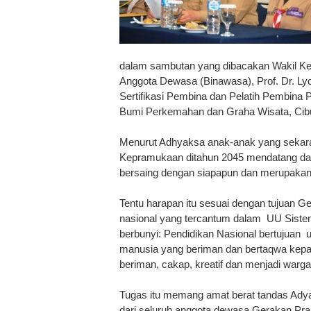
dalam sambutan yang dibacakan Wakil K
Anggota Dewasa (Binawasa), Prof. Dr. Ly
Sertifikasi Pembina dan Pelatih Pembina 
Bumi Perkemahan dan Graha Wisata, Cibu
Menurut Adhyaksa anak-anak yang sekara
Kepramukaan ditahun 2045 mendatang dap
bersaing dengan siapapun dan merupakan 
Tentu harapan itu sesuai dengan tujuan G
nasional yang tercantum dalam UU Sistem
berbunyi: Pendidikan Nasional bertujuan 
manusia yang beriman dan bertaqwa kepa
beriman, cakap, kreatif dan menjadi warg
Tugas itu memang amat berat tandas Adya
dari seluruh anggota dewasa Gerakan Pr