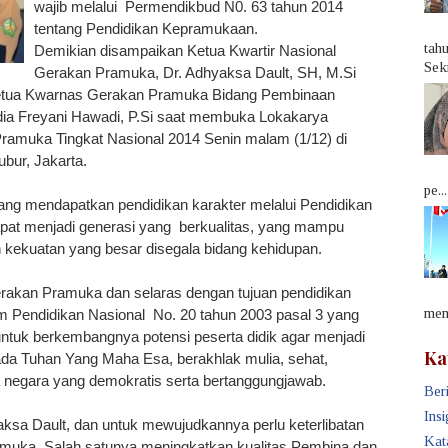
wajib melalui Permendikbud N0. 63 tahun 2014
tentang Pendidikan Kepramukaan.
tah
Demikian disampaikan Ketua Kwartir Nasional
Sek
Gerakan Pramuka, Dr. Adhyaksa Dault, SH, M.Si
etua Kwarnas Gerakan Pramuka Bidang Pembinaan
dia Freyani Hawadi, P.Si saat membuka Lokakarya
Pramuka Tingkat Nasional 2014 Senin malam (1/12) di
bur, Jakarta.
pe...
ng mendapatkan pendidikan karakter melalui Pendidikan
at menjadi generasi yang berkualitas, yang mampu
kekuatan yang besar disegala bidang kehidupan.
erakan Pramuka dan selaras dengan tujuan pendidikan
memb
 Pendidikan Nasional No. 20 tahun 2003 pasal 3 yang
untuk berkembangnya potensi peserta didik agar menjadi
Ka
da Tuhan Yang Maha Esa, berakhlak mulia, sehat,
a negara yang demokratis serta bertanggungjawab.
Beri
Insi
ksa Dault, dan untuk mewujudkannya perlu keterlibatan
Kat
amuka. Salah satunya meningkatkan kualitas Pembina dan