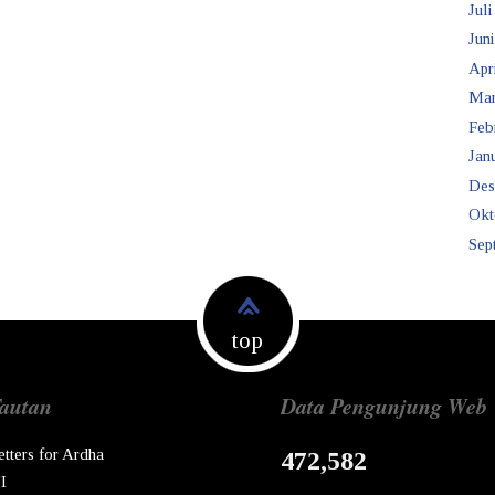
Juli
Juni
Apr
Mar
Feb
Janu
Des
Okt
Sep
top
autan
Data Pengunjung Web
etters for Ardha
472,582
I