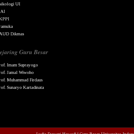
sikologi UI
AI
KPPI
ramuka
AUD Dikmas
ejaring Guru Besar
rof. Imam Suprayogo
rof. Jamal Wiwoho
rof. Muhammad Firdaus
rof. Sunaryo Kartadinata
pyright © Ren
2026
Lydia Freyani Hawadi | Guru Besar Universitas Indon