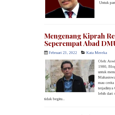
Untuk pang
Mengenang Kiprah Ren
Seperempat Abad DM
Februari 23, 2022
Kata Mereka
Oleh: Asw
1980, Blog
untuk men
Mahasiswa
mau cerita
terjadinya
lebih dari
tidak begitu...