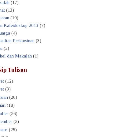
alah
(17)
hat
(13)
iatan
(10)
u Kaleidoskop 2013
(7)
uarga
(4)
sultan Perkawinan
(3)
u
(2)
ikel dan Makalah
(1)
sip Tulisan
et
(12)
et
(3)
ruari
(20)
ari
(18)
ober
(26)
tember
(2)
stus
(25)