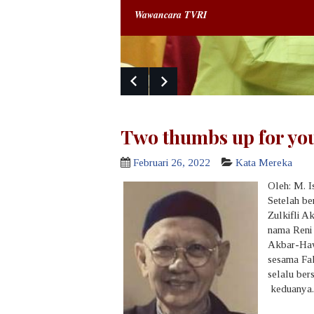
Wawancara TVRI
Two thumbs up for yo
Februari 26, 2022
Kata Mereka
Oleh: M. 
Setelah be
Zulkifli A
nama Reni 
Akbar-Haw
sesama Fak
selalu ber
keduanya..