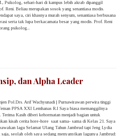
., Psikolog, sehari-hari di kampus lebih akrab dipanggil
of. Reni. Beliau merupakan sosok yang senantiasa modis.
ndapat saya, ciri khasnya murah senyum, senantiasa berbusana
erasi serta tak lupa berkacamata besar yang modis. Prof. Reni
orang psikolog...
sip, dan Alpha Leader
en Pol.Drs. Arif Wachyunadi | Purnawirawan perwira tinggi
 Teman PPSA XXI Lemhanas R.I Saya biasa memanggilnya
. Terima Kasih diberi kehormatan menjadi bagian untuk
an kisah cerita hore-hore saat sama- sama di Kelas 21. Saya
 bawakan lagu Selamat Ulang Tahun Jambrud tapi Jeng Lydia
saja, seolah oleh saya sedang menyanyikan lagunya Jambrud: