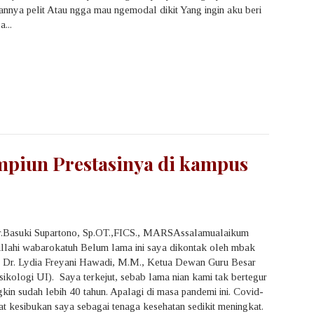
nnya pelit Atau ngga mau ngemodal dikit Yang ingin aku beri
...
piun Prestasinya di kampus
dr.Basuki Supartono, Sp.OT.,FICS., MARSAssalamualaikum
llahi wabarokatuh Belum lama ini saya dikontak oleh mbak
. Dr. Lydia Freyani Hawadi, M.M., Ketua Dewan Guru Besar
sikologi UI). Saya terkejut, sebab lama nian kami tak bertegur
kin sudah lebih 40 tahun. Apalagi di masa pandemi ini. Covid-
 kesibukan saya sebagai tenaga kesehatan sedikit meningkat.