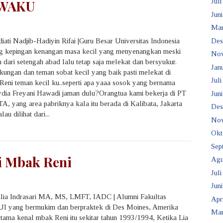
AWAKU
Juli
Juni
Mar
Des
iati Nadjib-Hadiyin Rifai |Guru Besar Universitas Indonesia
 kepingan kenangan masa kecil yang menyenangkan meski
No
h dari setengah abad lalu tetap saja melekat dan bersyukur.
Janu
kungan dan teman sobat kecil yang baik pasti melekat di
Juli
Reni teman kecil ku..seperti apa yaaa sosok yang bernama
dia Freyani Hawadi jaman dulu?Orangtua kami bekerja di PT
Juni
A, yang area pabriknya kala itu berada di Kalibata, Jakarta
Des
lau dilihat dari...
No
Okt
Sep
i Mbak Reni
Agu
Juli
Juni
alia Indrasari MA, MS, LMFT, IADC | Alumni Fakultas
Apr
 UI yang bermukim dan berpraktek di Des Moines, Amerika
Mar
rtama kenal mbak Reni itu sekitar tahun 1993/1994, Ketika Lia