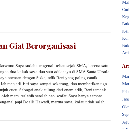
Mak
Cur
Keg
Buk
Kel
Kon
dan Giat Berorganisasi
Buk
Art
Ar
Sarwono Saya sudah mengenal beliau sejak SMA, karena satu
ngan dua kakak saya dan satu adik saya di SMA Santa Ursula.
Mar
saya pacaran dengan Siska, adik Reni yang paling cantik.
lah menjadi istri saya sampai sekarang, dan memberikan tiga
Mar
 tujuh cucu. Sebagai anak sulung dari enam adik, Reni tampak
Feb
 oleh mami terlebih setelah papi wafat. Saya hanya sempat
Janu
engenal papi Doelli Hawadi, mertua saya, kalau tidak salah
Okt
Sep
Agu