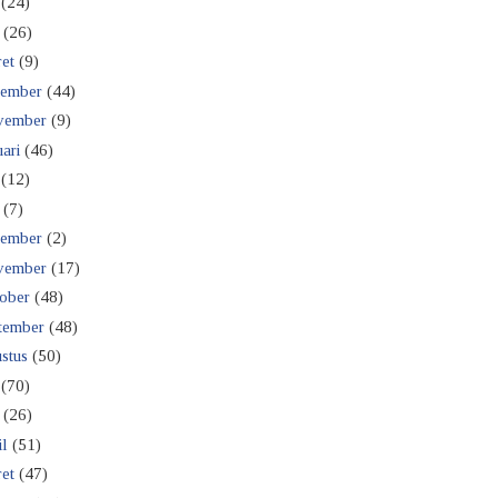
(24)
(26)
et
(9)
ember
(44)
vember
(9)
ari
(46)
(12)
(7)
ember
(2)
vember
(17)
ober
(48)
tember
(48)
stus
(50)
(70)
(26)
il
(51)
et
(47)