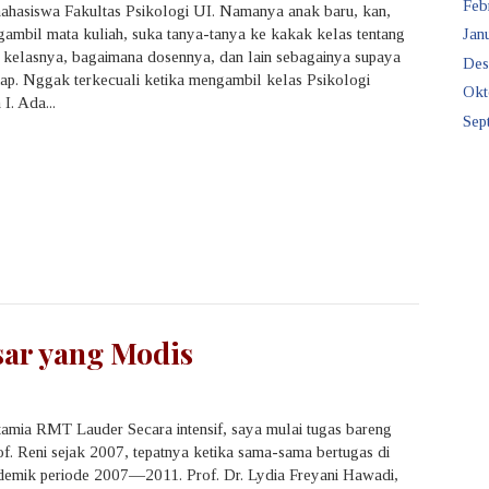
Feb
mahasiswa Fakultas Psikologi UI. Namanya anak baru, kan,
Janu
gambil mata kuliah, suka tanya-tanya ke kakak kelas tentang
kelasnya, bagaimana dosennya, dan lain sebagainya supaya
Des
siap. Nggak terkecuali ketika mengambil kelas Psikologi
Okt
I. Ada...
Sep
sar yang Modis
amia RMT Lauder Secara intensif, saya mulai tugas bareng
f. Reni sejak 2007, tepatnya ketika sama-sama bertugas di
demik periode 2007—2011. Prof. Dr. Lydia Freyani Hawadi,