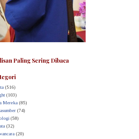
lisan Paling Sering Dibaca
tegori
ta
(516)
ght
(103)
a Mereka
(85)
asumber
(74)
ologi
(58)
ata
(32)
ancara
(20)