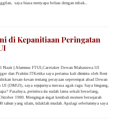
gilan, saya biasa menyapa beliau dengan mbak...
i di Kepanitiaan Peringatan
UI
il Nazir | Alumnus FTUI,Caretaker Dewan Mahasiswa UI
ger dan Praktisi ITKetika saya pertama kali diminta oleh Reni
uliskan kesan-kesan tentang perayaan seperempat abad Dewan
 UI (DMUI), saya sejujurnya merasa agak ragu. Saya bingung,
 apa? Pasalnya, peristiwa itu sudah lama sekali berselang,
 Oktober 1980. Mengingat-ingat kembali momen bersejarah
 40 tahun yang silam, tidaklah mudah. Apalagi sebelumnya saya