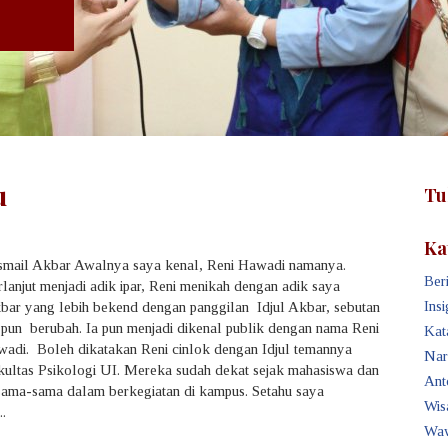
u
Tu
Ka
Ismail Akbar Awalnya saya kenal, Reni Hawadi namanya.
Beri
rlanjut menjadi adik ipar, Reni menikah dengan adik saya
Insi
kbar yang lebih bekend dengan panggilan Idjul Akbar, sebutan
pun berubah. Ia pun menjadi dikenal publik dengan nama Reni
Kat
adi. Boleh dikatakan Reni cinlok dengan Idjul temannya
Nar
ultas Psikologi UI. Mereka sudah dekat sejak mahasiswa dan
Ant
sama-sama dalam berkegiatan di kampus. Setahu saya
Wis
.
Waw