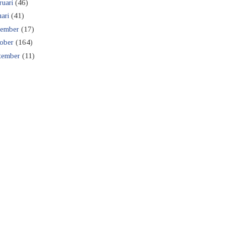
ruari
(46)
ari
(41)
ember
(17)
ober
(164)
tember
(11)