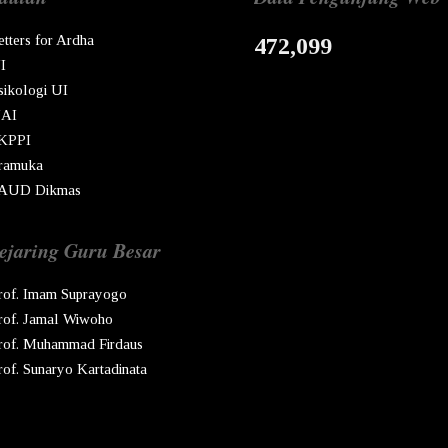
etters for Ardha
472,099
I
sikologi UI
AI
KPPI
ramuka
AUD Dikmas
ejaring Guru Besar
rof. Imam Suprayogo
rof. Jamal Wiwoho
rof. Muhammad Firdaus
rof. Sunaryo Kartadinata