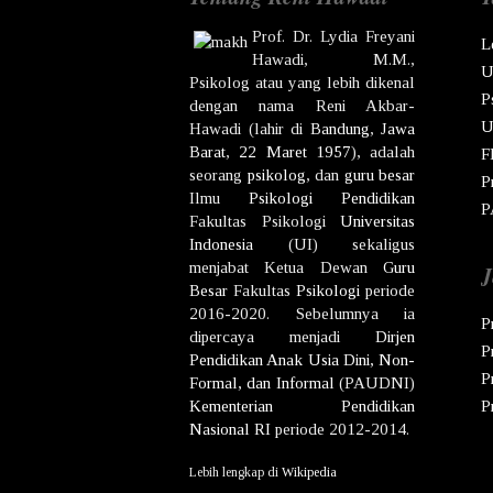
Prof. Dr.
Lydia Freyani
L
Hawadi,
M.M.,
U
Psikolog atau yang lebih dikenal
P
dengan nama
Reni Akbar-
U
Hawadi
(lahir di
Bandung
,
Jawa
Barat
,
22 Maret
1957
), adalah
F
seorang
psikolog
, dan
guru besar
P
Ilmu
Psikologi
Pendidikan
P
Fakultas Psikologi
Universitas
Indonesia
(UI) sekaligus
menjabat Ketua Dewan
Guru
J
Besar
Fakultas
Psikologi
periode
2016-2020. Sebelumnya ia
P
dipercaya menjadi
Dirjen
P
Pendidikan Anak Usia Dini, Non-
P
Formal, dan Informal
(PAUDNI)
Kementerian Pendidikan
P
Nasional
RI
periode 2012-2014.
Lebih lengkap di
Wikipedia