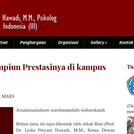
Riset
Penghargaan
Organisasi
Gallery
»
Kontak
piun Prestasinya di kampus
Tu
S., MARS
(Di
Assalamualaikum warohmatullahi wabarokatuh
menu
Belum lama ini saya dikontak oleh mbak Reni (Prof.
Dr. Lydia Freyani Hawadi, M.M., Ketua Dewan