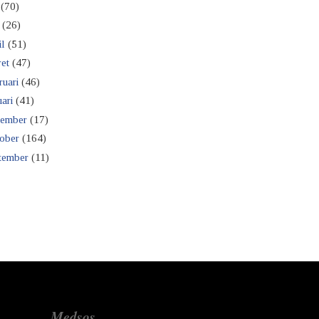
(70)
(26)
il
(51)
et
(47)
ruari
(46)
ari
(41)
ember
(17)
ober
(164)
tember
(11)
Medsos