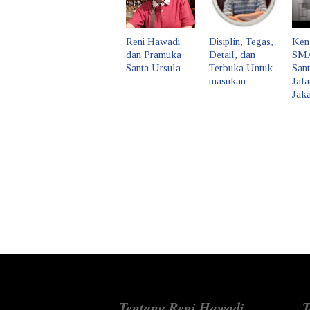
Reni Hawadi
Disiplin, Tegas,
Ken
dan Pramuka
Detail, dan
SMA
Santa Ursula
Terbuka Untuk
San
masukan
Jal
Jaka
Tentang Reni Hawadi
T