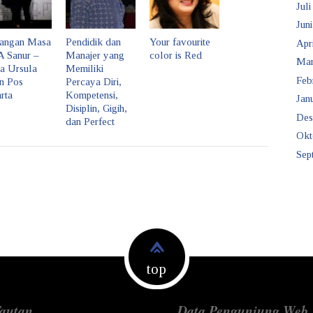
Juli
Juni
angan Masa
Pendidik dan
Your favourite
Apr
 Sanur –
Manajer yang
color is Red
Mar
ta Ursula
Memiliki
Feb
an Pos
Percaya Diri,
rta
Kompetensi,
Janu
Disiplin, Gigih,
Des
dan Perfect
Okt
Sep
top
autan
Data Pengunjung Web