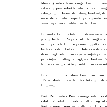
Memang mbak Reni sangat kampiun prest
sekarang pun terbukti beliau sukses me
sebagai guru besar, di bidang birokrat, di
masa depan beliau sepertinya tergambar s
yuniornya. Saya melihatnya demikian.
Dinamika kampus tahun 80 di era orde ba
jarang bertemu. Saya sibuk di bangku ku
akhirnya pada 1983 saya meninggalkan k
bertukar salam ketika itu. Interaksi di m
dasar bagi kehidupan saya selanjutnya. Sa
pada tujuan. Saling berbagi, memberi manfa
landasan yang kuat bagi kehidupan saya se
Dua puluh lima tahun kemudian baru 
Persahabatan masa lalu tak lekang oleh 
langsung.
Prof. Reni, mbak Reni, semoga selalu eks
sabda
Rasulullah: “Sebaik-baik orang a
Prof. Semoga terus mengalir hasil karya