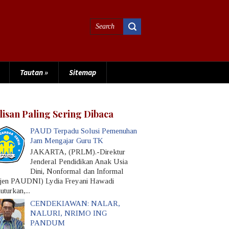
Tautan
»
Sitemap
lisan Paling Sering Dibaca
PAUD Terpadu Solusi Pemenuhan
Jam Mengajar Guru TK
JAKARTA, (PRLM).-Direktur
Jenderal Pendidikan Anak Usia
Dini, Nonformal dan Informal
rjen PAUDNI) Lydia Freyani Hawadi
turkan,...
CENDEKIAWAN: NALAR,
NALURI, NRIMO ING
PANDUM