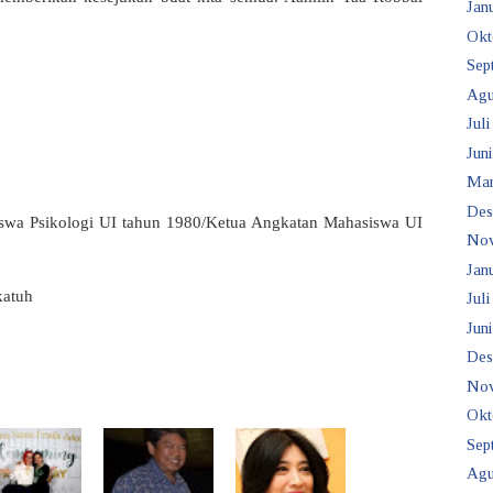
Janu
Okt
Sep
Agu
Juli
Juni
Mar
Des
swa Psikologi UI tahun 1980/Ketua Angkatan Mahasiswa UI
No
Janu
katuh
Juli
Juni
Des
No
Okt
Sep
Agu