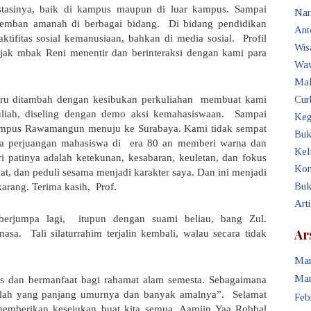
asinya, baik di kampus maupun di luar kampus. Sampai
Nar
ngemban amanah di berbagai bidang.
Di bidang pendidikan
Ant
 aktifitas sosial kemanusiaan, bahkan di media sosial.
Profil
Wis
ejak mbak Reni menentir dan berinteraksi dengan kami para
Waw
Mak
ru ditambah dengan kesibukan perkuliahan
membuat kami
Cur
liah, diseling dengan demo aksi kemahasiswaan.
Sampai
Keg
ampus Rawamangun menuju ke Surabaya. Kami tidak sempat
Buk
asa perjuangan mahasiswa di
era 80 an memberi warna dan
Kel
ri patinya adalah ketekunan, kesabaran, keuletan, dan fokus
Kon
at, dan peduli sesama menjadi karakter saya. Dan ini menjadi
Buk
karang. Terima kasih,
Prof.
Art
berjumpa lagi,
itupun dengan suami beliau, bang Zul.
Ar
masa.
Tali silaturrahim terjalin kembali, walau secara tidak
Mar
Mar
is dan bermanfaat bagi rahamat alam semesta. Sebagaimana
dalah yang panjang umurnya dan banyak amalnya”.
Selamat
Feb
 memberikan kesejukan buat kita semua. Aamiin Yaa Robbal