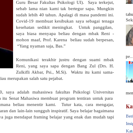
Guru Besar Fakultas Psikologi UI).
Saya terkejut,
sebab lama nian kami tak bertegur sapa. Mungkin
tah
sudah lebih 40 tahun. Apalagi di masa pandemi ini.
Sek
Covid-19 membuat kesibukan saya sebagai tenaga
kesehatan sedikit meningkat.
Untuk panggilan,
saya biasa menyapa beliau dengan mbak Reni -
mohon maaf, Prof. Karena
beliau sudah berpesan,
“Yang nyaman saja, Bas.”
pe...
Komunikasi terakhir justru dengan suami mbak
Reni, yang saya sapa dengan Bang Zul (
Drs. H.
Zulkifli Akbar, Psi., M.Si
).
Waktu itu kami sama-
au merupakan salah satu pejabat.
, saya adalah mahasiswa fakultas Psikologi Universitas
memb
a itu Senat Mahasiwa membuat program
tentiran
untuk para
aimana beliau
menentir
kami.
Tutur kata, cara mengajar,
Ka
an dan lain-lain sungguh inspiratif. Saya belajar bagaimana
Beri
aya juga mendapat
framing
belajar yang enak dan mudah tapi
Insi
Kat