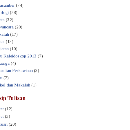
asumber
(74)
ologi
(58)
ata
(32)
ancara
(20)
alah
(17)
hat
(13)
iatan
(10)
u Kaleidoskop 2013
(7)
uarga
(4)
sultan Perkawinan
(3)
u
(2)
ikel dan Makalah
(1)
sip Tulisan
et
(12)
et
(3)
ruari
(20)