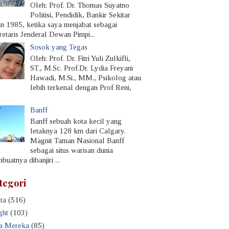
Oleh: Prof. Dr. Thomas Suyatno
Politisi, Pendidik, Bankir Sekitar
un 1985, ketika saya menjabat sebagai
retaris Jenderal Dewan Pimpi...
Sosok yang Tegas
Oleh: Prof. Dr. Fitri Yuli Zulkifli,
ST., M.Sc. Prof.Dr. Lydia Freyani
Hawadi, M.Si., MM., Psikolog atau
lebih terkenal dengan Prof Reni,
Banff
Banff sebuah kota kecil yang
letaknya 128 km dari Calgary.
Magnit Taman Nasional Banff
sebagai situs warisan dunia
uatnya dibanjiri ...
tegori
ta
(516)
ght
(103)
a Mereka
(85)