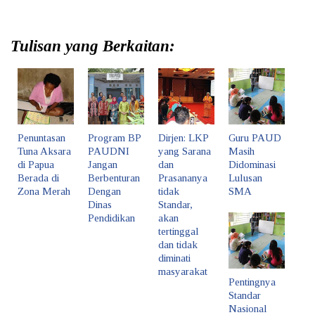
Tulisan yang Berkaitan:
Penuntasan
Program BP
Dirjen: LKP
Guru PAUD
Tuna Aksara
PAUDNI
yang Sarana
Masih
di Papua
Jangan
dan
Didominasi
Berada di
Berbenturan
Prasananya
Lulusan
Zona Merah
Dengan
tidak
SMA
Dinas
Standar,
Pendidikan
akan
tertinggal
dan tidak
diminati
masyarakat
Pentingnya
Standar
Nasional