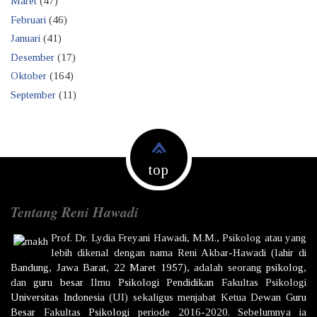
Maret
(47)
Februari
(46)
Januari
(41)
Desember
(17)
Oktober
(164)
September
(11)
top
Tentang Reni Hawadi
Prof. Dr.
Lydia Freyani Hawadi,
M.M., Psikolog atau yang
lebih dikenal dengan nama
Reni Akbar-Hawadi
(lahir di
Bandung
,
Jawa Barat
,
22 Maret
1957
), adalah seorang
psikolog
,
dan
guru besar
Ilmu
Psikologi
Pendidikan
Fakultas Psikologi
Universitas Indonesia
(UI) sekaligus menjabat Ketua Dewan
Guru
Besar
Fakultas
Psikologi
periode 2016-2020. Sebelumnya ia