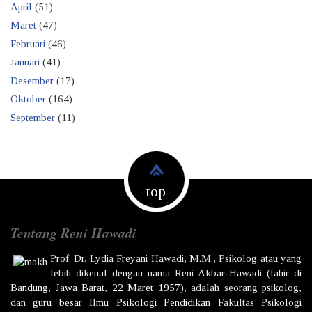
April
(51)
Maret
(47)
Februari
(46)
Januari
(41)
Desember
(17)
Oktober
(164)
September
(11)
top
Tentang Reni Hawadi
Prof. Dr.
Lydia Freyani Hawadi,
M.M., Psikolog atau yang
lebih dikenal dengan nama
Reni Akbar-Hawadi
(lahir di
Bandung
,
Jawa Barat
,
22 Maret
1957
), adalah seorang
psikolog
,
dan
guru besar
Ilmu
Psikologi
Pendidikan
Fakultas Psikologi