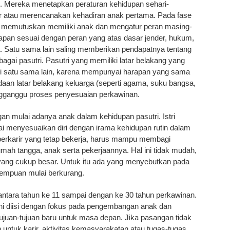
ri. Mereka menetapkan peraturan kehidupan sehari-
ir atau merencanakan kehadiran anak pertama. Pada fase
, memutuskan memiliki anak dan mengatur peran masing-
pan sesuai dengan peran yang atas dasar jender, hukum,
a. Satu sama lain saling memberikan pendapatnya tentang
gai pasutri. Pasutri yang memiliki latar belakang yang
i satu sama lain, karena mempunyai harapan yang sama
an latar belakang keluarga (seperti agama, suku bangsa,
ngganggu proses penyesuaian perkawinan.
an mulai adanya anak dalam kehidupan pasutri. Istri
i menyesuaikan diri dengan irama kehidupan rutin dalam
erkarir yang tetap bekerja, harus mampu membagi
ah tangga, anak serta pekerjaannya. Hal ini tidak mudah,
yang cukup besar. Untuk itu ada yang menyebutkan pada
rempuan mulai berkurang.
 antara tahun ke 11 sampai dengan ke 30 tahun perkawinan.
ini diisi dengan fokus pada pengembangan anak dan
ujuan-tujuan baru untuk masa depan. Jika pasangan tidak
n untuk karir, aktivitas kemasyarakatan atau tugas-tugas