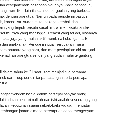
 dan kesejahteraan pasangan hidupnya. Pada periode ini,
g memiliki nilai-nilai dan ide pergaulan yang berbeda.
a anak dengan orangtua. Namun pada periode ini pasutri
, karena istri sudah mulai bekerja kembali dan
in yang terjadi, pasutri sudah mulai memasuki tanda-
 seumurnya yang meninggal. Reaksi yang terjadi, biasanya
un ada juga yang malah aktif membina hubungan baik
ra dan anak-anak. Periode ini juga merupakan masa
udara-saudara yang baru, dan mempersiapkan diri menjadi
ehadiran orangtua sendiri yang sudah mulai tergantung
li dalam tahun ke 31 saat–saat menjadi tua bersama,
ek dan hidup sendiri tanpa pasangan serta persiapan
n tua.
sangat mendominan di dalam persepsi banyak orang
aki adalah pencari nafkah dan istri adalah seseorang yang
ayani kebutuhan suami sebaik-baiknya, dan mengatur
erkembangan jaman dimana perempuan dapat mengenyam