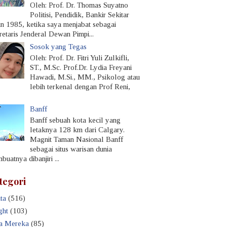
Oleh: Prof. Dr. Thomas Suyatno
Politisi, Pendidik, Bankir Sekitar
un 1985, ketika saya menjabat sebagai
retaris Jenderal Dewan Pimpi...
Sosok yang Tegas
Oleh: Prof. Dr. Fitri Yuli Zulkifli,
ST., M.Sc. Prof.Dr. Lydia Freyani
Hawadi, M.Si., MM., Psikolog atau
lebih terkenal dengan Prof Reni,
Banff
Banff sebuah kota kecil yang
letaknya 128 km dari Calgary.
Magnit Taman Nasional Banff
sebagai situs warisan dunia
uatnya dibanjiri ...
tegori
ta
(516)
ght
(103)
a Mereka
(85)