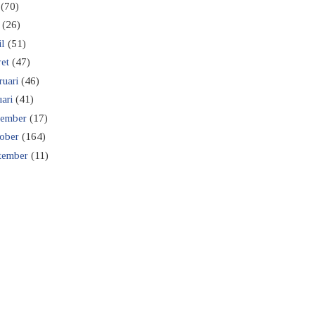
(70)
(26)
il
(51)
et
(47)
ruari
(46)
ari
(41)
ember
(17)
ober
(164)
tember
(11)