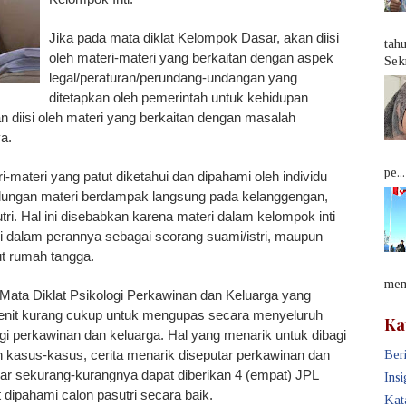
Jika pada mata diklat Kelompok Dasar, akan diisi
tah
oleh materi-materi yang berkaitan dengan aspek
Sek
legal/peraturan/perundang-undangan yang
ditetapkan oleh pemerintah untuk kehidupan
 diisi oleh materi yang berkaitan dengan masalah
ya.
pe...
ri-materi yang patut diketahui dan dipahami oleh individu
ndungan materi berdampak langsung pada kelanggengan,
i. Hal ini disebabkan karena materi dalam kelompok inti
hari dalam perannya sebagai seorang suami/istri, maupun
ut rumah tangga.
memb
 Mata Diklat Psikologi Perkawinan dan Keluarga yang
menit kurang cukup untuk mengupas secara menyeluruh
Ka
i perkawinan dan keluarga. Hal yang menarik untuk dibagi
kasus-kasus, cerita menarik diseputar perkawinan dan
Beri
gar sekurang-kurangnya dapat diberikan 4 (empat) JPL
Insi
t dipahami calon pasutri secara baik.
Kat