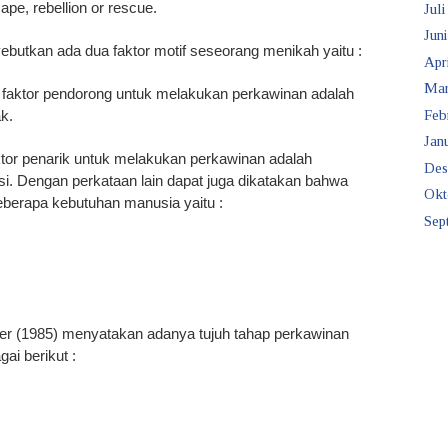
ape, rebellion or rescue.
Juli
Juni
ebutkan ada dua faktor motif seseorang menikah yaitu :
Apr
Mar
i faktor pendorong untuk melakukan perkawinan adalah
Feb
ak.
Janu
aktor penarik untuk melakukan perkawinan adalah
Des
i. Dengan perkataan lain dapat juga dikatakan bahwa
Okt
eberapa kebutuhan manusia yaitu :
Sep
ler (1985) menyatakan adanya tujuh tahap perkawinan
ai berikut :
h