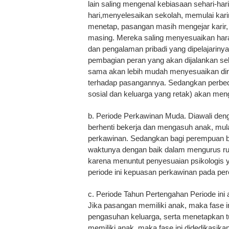
lain saling mengenal kebiasaan sehari-ha
hari,menyelesaikan sekolah, memulai kar
menetap, pasangan masih mengejar karir
masing. Mereka saling menyesuaikan hara
dan pengalaman pribadi yang dipelajariny
pembagian peran yang akan dijalankan seba
sama akan lebih mudah menyesuaikan dir
terhadap pasangannya. Sedangkan perbeda
sosial dan keluarga yang retak) akan me
b. Periode Perkawinan Muda. Diawali deng
berhenti bekerja dan mengasuh anak, mula
perkawinan. Sedangkan bagi perempuan b
waktunya dengan baik dalam mengurus rum
karena menuntut penyesuaian psikologis 
periode ini kepuasan perkawinan pada pe
c. Periode Tahun Pertengahan Periode ini
Jika pasangan memiliki anak, maka fase 
pengasuhan keluarga, serta menetapkan t
memiliki anak, maka fase ini didedikasika