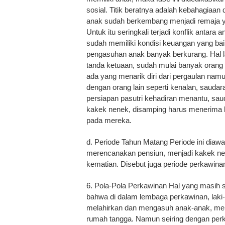
sosial. Titik beratnya adalah kebahagiaan
anak sudah berkembang menjadi remaja yan
Untuk itu seringkali terjadi konflik antar
sudah memiliki kondisi keuangan yang baik
pengasuhan anak banyak berkurang. Hal la
tanda ketuaan, sudah mulai banyak orang
ada yang menarik diri dari pergaulan nam
dengan orang lain seperti kenalan, sauda
persiapan pasutri kehadiran menantu, sa
kakek nenek, disamping harus menerima k
pada mereka.
d. Periode Tahun Matang Periode ini diawa
merencanakan pensiun, menjadi kakek nen
kematian. Disebut juga periode perkawina
6. Pola-Pola Perkawinan Hal yang masih 
bahwa di dalam lembaga perkawinan, laki-l
melahirkan dan mengasuh anak-anak, mel
rumah tangga. Namun seiring dengan p