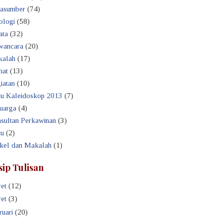
asumber
(74)
ologi
(58)
ata
(32)
ancara
(20)
alah
(17)
hat
(13)
iatan
(10)
u Kaleidoskop 2013
(7)
uarga
(4)
sultan Perkawinan
(3)
u
(2)
ikel dan Makalah
(1)
sip Tulisan
et
(12)
et
(3)
ruari
(20)