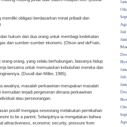
Janu
Okt
Sep
 memiliki obligasi berdasarkan minat pribadi dan
)
Agu
Juli
 dan hukum dari dua orang untuk membagi kedekatan
Juni
ugas dan sumber-sumber ekonomi. (Olson and deFrain,
Mar
Des
it orang-orang, yang selalu berhubungan, biasanya hidup
No
kerja bersama untuk memuaskan kebutuhan mereka dan
Janu
inannya. (Duvall dan Miller, 1985).
Juli
Juni
da awalnya, masalah perkawinan merupakan masalah
 kemudian terjadi pergeseran dimana perkawinan
Des
dividual atau perseorangan.
No
Okt
alasan positif mengapa seseorang melakukan pernikahan
Sep
desire to be a parent. Selanjutnya ia mengatakan bahwa
Agu
l attractiveness, economic security, pressure from