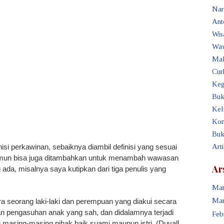
Nar
Ant
Wis
Waw
Mak
Cur
Keg
Buk
Kel
Kon
Buk
isi perkawinan, sebaiknya diambil definisi yang sesuai
Art
mun bisa juga ditambahkan untuk menambah wawasan
Ar
g ada, misalnya saya kutipkan dari tiga penulis yang
Mar
Mar
a seorang laki-laki dan perempuan yang diakui secara
n pengasuhan anak yang sah, dan didalamnya terjadi
Feb
 masing-masing pihak baik suami maupun istri. (Duvall