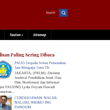
Tautan
»
Sitemap
lisan Paling Sering Dibaca
PAUD Terpadu Solusi Pemenuhan
Jam Mengajar Guru TK
JAKARTA, (PRLM).-Direktur
Jenderal Pendidikan Anak Usia
Dini, Nonformal dan Informal
rjen PAUDNI) Lydia Freyani Hawadi
turkan,...
CENDEKIAWAN: NALAR,
NALURI, NRIMO ING
PANDUM