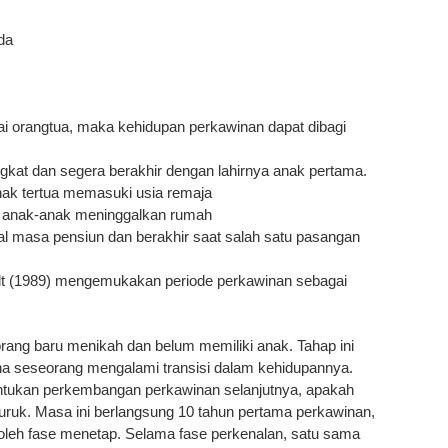
uda
ai orangtua, maka kehidupan perkawinan dapat dibagi
ingkat dan segera berakhir dengan lahirnya anak pertama.
anak tertua memasuki usia remaja
ka anak-anak meninggalkan rumah
wal masa pensiun dan berakhir saat salah satu pasangan
ult (1989) mengemukakan periode perkawinan sebagai
orang baru menikah dan belum memiliki anak. Tahap ini
ena seseorang mengalami transisi dalam kehidupannya.
ntukan perkembangan perkawinan selanjutnya, apakah
uruk. Masa ini berlangsung 10 tahun pertama perkawinan,
i oleh fase menetap. Selama fase perkenalan, satu sama