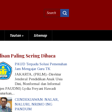
Tautan
»
Sitemap
lisan Paling Sering Dibaca
PAUD Terpadu Solusi Pemenuhan
Jam Mengajar Guru TK
JAKARTA, (PRLM).-Direktur
Jenderal Pendidikan Anak Usia
Dini, Nonformal dan Informal
rjen PAUDNI) Lydia Freyani Hawadi
turkan,...
CENDEKIAWAN: NALAR,
NALURI, NRIMO ING
PANDUM