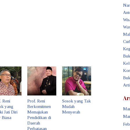
Nar
Ant
Wis
Waw
Mak
Cur
Keg
Buk
Kel
Kon
Buk
Art
Ar
. Reni
Prof. Reni
Sosok yang Tak
ok yang
Berkomitmen
Mudah
Mar
ki Jati Diri
Memajukan
Menyerah
Mar
 Biasa
Pendidikan di
Daerah
Feb
Perbatasan