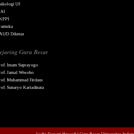
sikologi UI
AI
KPPI
ramuka
AUD Dikmas
ejaring Guru Besar
rof. Imam Suprayogo
rof. Jamal Wiwoho
rof. Muhammad Firdaus
rof. Sunaryo Kartadinata
pyright © Ren
2026
Lydia Freyani Hawadi | Guru Besar Universitas Indon