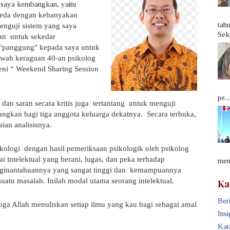
g saya kembangkan, yaitu
eda dengan kebanyakan
tah
enguji sistem yang saya
Sek
an
untuk sekedar
"panggung" kepada saya untuk
wab keraguan 40-an psikolog
Reni “ Weekend Sharing Session
pe...
an saran secara kritis juga
tertantang
untuk menguji
ngkan bagi tiga anggota keluarga dekatnya.
Secara terbuka,
ian analisisnya.
ikologi
dengan hasil pemeriksaan psikologik oleh psikolog
i intelektual yang berani, lugas, dan peka terhadap
memb
nginantahuannya yang sangat tinggi dan
kemampuannya
atu masalah. Inilah modal utama seorang intelektual.
Ka
Beri
oga Allah menuliskan setiap ilmu yang kau bagi sebagai amal
Insi
Kat