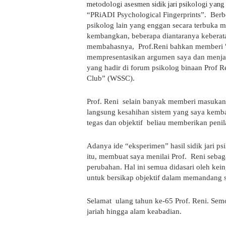
metodologi asesmen sidik jari psikologi yan
“PRiADI Psychological Fingerprints”.
Berb
psikolog lain yang enggan secara terbuka m
kembangkan, beberapa diantaranya keberat
membahasnya,
Prof.Reni bahkan memberi 
mempresentasikan argumen saya dan menja
yang hadir di forum psikolog binaan Prof 
Club” (WSSC).
Prof. Reni
selain banyak memberi masukan d
langsung kesahihan sistem yang saya kemba
tegas dan objektif
beliau memberikan penila
Adanya ide “eksperimen” hasil sidik jari ps
itu, membuat saya menilai Prof.
Reni sebaga
perubahan. Hal ini semua didasari oleh kei
untuk bersikap objektif dalam memandang su
Selamat
ulang tahun ke-65 Prof. Reni. Sem
jariah hingga alam keabadian.