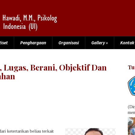
Riset
Penghargaan
Organisasi
Gallery
»
Kontak
, Lugas, Berani, Objektif Dan
Tu
ahan
(Di
menu
ri ketertarikan beliau terkait