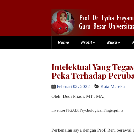
Home
Profil
»
Buku
»
Intelektual Yang Tegas
Peka Terhadap Perub
Februari 03, 2022
Kata Mereka
Oleh:
Dedi Priadi, MT., MA.,
Inventor PRiADI Psychological Fingerprints
Perkenalan saya dengan Prof. Reni berawal da