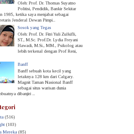
Oleh: Prof. Dr. Thomas Suyatno
Politisi, Pendidik, Bankir Sekitar
un 1985, ketika saya menjabat sebagai
retaris Jenderal Dewan Pimpi...
Sosok yang Tegas
Oleh: Prof. Dr. Fitri Yuli Zulkifli,
ST., M.Sc. Prof.Dr. Lydia Freyani
Hawadi, M.Si., MM., Psikolog atau
lebih terkenal dengan Prof Reni,
Banff
Banff sebuah kota kecil yang
letaknya 128 km dari Calgary.
Magnit Taman Nasional Banff
sebagai situs warisan dunia
uatnya dibanjiri ...
tegori
ta
(516)
ght
(103)
a Mereka
(85)