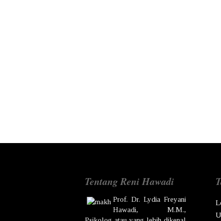
Tentang Reni Hawadi
T
Prof. Dr.
Lydia Freyani
L
Hawadi,
M.M.,
U
Psikolog atau yang lebih dikenal