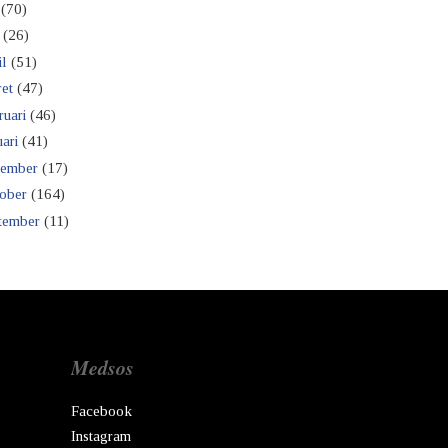
(70)
(26)
il
(51)
et
(47)
ruari
(46)
ari
(41)
ember
(17)
ober
(164)
tember
(11)
Medsos
Facebook
Instagram