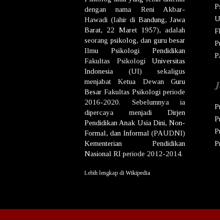
P
dengan nama
Reni Akbar-
U
Hawadi
(lahir di
Bandung
,
Jawa
Barat
,
22 Maret
1957
), adalah
F
seorang
psikolog
, dan
guru besar
P
Ilmu
Psikologi
Pendidikan
P
Fakultas Psikologi
Universitas
Indonesia
(UI) sekaligus
menjabat Ketua Dewan
Guru
J
Besar
Fakultas
Psikologi
periode
2016-2020. Sebelumnya ia
P
dipercaya menjadi
Dirjen
P
Pendidikan Anak Usia Dini, Non-
P
Formal, dan Informal
(PAUDNI)
Kementerian Pendidikan
P
Nasional
RI
periode 2012-2014.
Lebih lengkap di
Wikipedia
Co