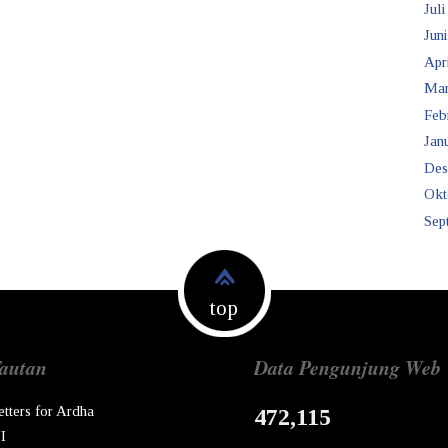
Juli
Juni
Apr
Mar
Feb
Janu
Des
Okt
Sep
top
autan
Data Pengunjung Web
etters for Ardha
472,115
I