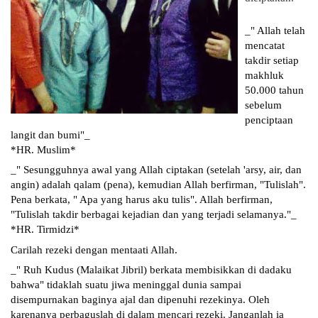
_" Allah telah 
mencatat  
takdir setiap 
makhluk 
50.000 tahun 
sebelum 
penciptaan 
langit dan bumi"_
*HR. Muslim*
_" Sesungguhnya awal yang Allah ciptakan (setelah 'arsy, air, dan 
angin) adalah qalam (pena), kemudian Allah berfirman, "Tulislah". 
Pena berkata, " Apa yang harus aku tulis". Allah berfirman, 
"Tulislah takdir berbagai kejadian dan yang terjadi selamanya."_
*HR. Tirmidzi*
Carilah rezeki dengan mentaati Allah.
_" Ruh Kudus (Malaikat Jibril) berkata membisikkan di dadaku 
bahwa" tidaklah suatu jiwa meninggal dunia sampai 
disempurnakan baginya ajal dan dipenuhi rezekinya. Oleh 
karenanya perbaguslah di dalam mencari rezeki. Janganlah ia 