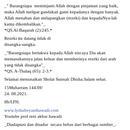
_" Barangsiapa  meminjami Allah dengan pinjaman yang baik, 
maka Allah melipat gandakan ganti kepadanya dengan banyak. 
Allah menahan dan melapangkan (rezeki) dan kepadaNya-lah 
kamu dikembalikan."_
*QS.Al-Baqarah (2):245.*
Rezeki itu datang tidak di
disangka-sangka.
_"Barangsiapa bertakwa kepada Allah niscaya Dia akan 
memasukannya jalan keluar dan memberinya rezeki dari arah 
yang tidak disangka"_
*QS. A-Thalaq (65): 2-3.*
Selamat menunaikan Sholat Sunnah Dhuha.Salam sehat.
15Muharram 1443H/
24. 08.2021.
lfh/LFH.
www.lydiafreyanihawadi.com
Youtube prof reni akbar hawadi
_Diadaptasi dan disadur  secara bebas dari berbagai sumber_.