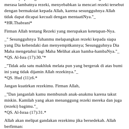
merasa lambatnya rezeki, menyebabkan ia mencari rezeki tersebut 
dengan bermaksiat kepada Allah, karena sesungguhnya Allah 
tidak dapat dicapai kecuali dengan mentaatiNya."_
*HR.Thabrani*
Firman Allah tentang Rezeki yang merupakan ketetapan-Nya. 
_" Sesungguhnya Tuhanmu melapangkan rezeki kepada siapa 
yang Dia kehendaki dan menyempitkannya; Sesungguhnya Dia 
Maha mengetahui lagi Maha Melihat akan hamba-hambaNya."_
*QS. Al-Isra (17):30."*
_"Tidak ada satu makhluk melata pun yang bergerak di atas bumi 
ini yang tidak dijamin Allah rezekinya."_
*QS. Hud (11):6.*
Jangan kuatirkan rezekimu. Firman Allah,
_"Dan janganlah kamu membunuh anak-anakmu karena takut 
miskin. Kamilah yang akan menanggung rezeki mereka dan juga 
(rezeki) bagimu."_
*QS. Al-Israa (17):31.*
Allah akan melipat gandakan rezekimu jika bersedekah. Allah 
berfirman: