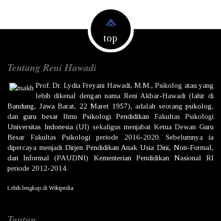
top
Tentang Reni Hawadi
Prof. Dr.
Lydia Freyani Hawadi,
M.M., Psikolog atau yang
lebih dikenal dengan nama
Reni Akbar-Hawadi
(lahir di
Bandung
,
Jawa Barat
,
22 Maret
1957
), adalah seorang
psikolog
,
dan
guru besar
Ilmu
Psikologi
Pendidikan
Fakultas Psikologi
Universitas Indonesia
(UI) sekaligus menjabat Ketua Dewan
Guru
Besar
Fakultas
Psikologi
periode 2016-2020. Sebelumnya ia
dipercaya menjadi
Dirjen
Pendidikan Anak Usia Dini, Non-Formal,
dan Informal
(PAUDNI)
Kementerian Pendidikan Nasional
RI
periode 2012-2014.
Lebih lengkap di
Wikipedia
Tautan