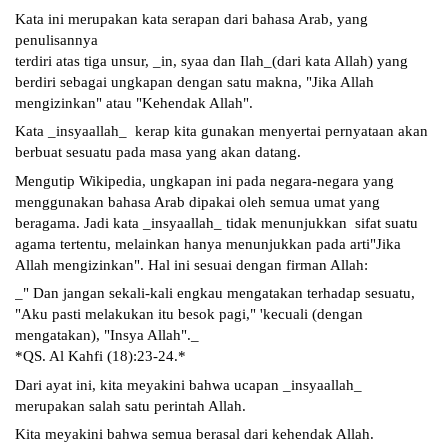
Kata ini merupakan kata serapan dari bahasa Arab, yang 
penulisannya 
terdiri atas tiga unsur, _in, syaa dan Ilah_(dari kata Allah) yang 
berdiri sebagai ungkapan dengan satu makna, "Jika Allah 
mengizinkan" atau "Kehendak Allah".
Kata _insyaallah_  kerap kita gunakan menyertai pernyataan akan 
berbuat sesuatu pada masa yang akan datang. 
Mengutip Wikipedia, ungkapan ini pada negara-negara yang 
menggunakan bahasa Arab dipakai oleh semua umat yang 
beragama. Jadi kata _insyaallah_ tidak menunjukkan  sifat suatu 
agama tertentu, melainkan hanya menunjukkan pada arti"Jika 
Allah mengizinkan". Hal ini sesuai dengan firman Allah:
_" Dan jangan sekali-kali engkau mengatakan terhadap sesuatu, 
"Aku pasti melakukan itu besok pagi," 'kecuali (dengan 
mengatakan), "Insya Allah"._
*QS. Al Kahfi (18):23-24.*
Dari ayat ini, kita meyakini bahwa ucapan _insyaallah_ 
merupakan salah satu perintah Allah.
Kita meyakini bahwa semua berasal dari kehendak Allah.