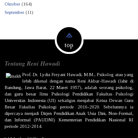
Oktober
(164)
September
(11)
top
Tentang Reni Hawadi
Prof. Dr.
Lydia Freyani Hawadi,
M.M., Psikolog atau yang
lebih dikenal dengan nama
Reni Akbar-Hawadi
(lahir di
Bandung
,
Jawa Barat
,
22 Maret
1957
), adalah seorang
psikolog
,
dan
guru besar
Ilmu
Psikologi
Pendidikan
Fakultas Psikologi
Universitas Indonesia
(UI) sekaligus menjabat Ketua Dewan
Guru
Besar
Fakultas
Psikologi
periode 2016-2020. Sebelumnya ia
dipercaya menjadi
Dirjen
Pendidikan Anak Usia Dini, Non-Formal,
dan Informal
(PAUDNI)
Kementerian Pendidikan Nasional
RI
periode 2012-2014.