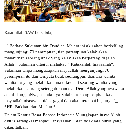
Rasulullah SAW bersabda,
_" Berkata Sulaiman bin Daud as; Malam ini aku akan berkeliling 
mengunjungi 70 perempuan, tiap perempuan kelak akan 
melahirkan seorang anak yang kelak akan berperang di jalan 
Allah." Sulaiman ditegur malaikat, " Katakanlah Insyaallah". 
Sulaiman tanpa mengucapkan insyaallah mengunjungi 70 
perempuan itu dan ternyata tidak seorangpun diantara wanita-
wanita itu yang melahirkan anak, kecuali seorang wanita yang 
melahirkan seorang setengah manusia. Demi Allah yang nyawaku 
ada di TanganNya, seandainya Sulaiman mengucapkan kata 
insyaallah niscaya ia tidak gagal dan akan tercapai hajatnya."_
*HR. Bukhari dan Muslim.*
Dalam Kamus Besar Bahasa Indonesia V, ungkapan insya Allah 
ditulis serangkai menjadi _insyaallah_  dan tidak ada huruf yang 
dikapitalkan.