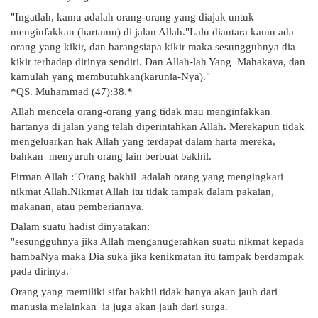
"Ingatlah, kamu adalah orang-orang yang diajak untuk 
menginfakkan (hartamu) di jalan Allah."Lalu diantara kamu ada 
orang yang kikir, dan barangsiapa kikir maka sesungguhnya dia 
kikir terhadap dirinya sendiri. Dan Allah-lah Yang  Mahakaya, dan 
kamulah yang membutuhkan(karunia-Nya)."
*QS. Muhammad (47):38.*
Allah mencela orang-orang yang tidak mau menginfakkan 
hartanya di jalan yang telah diperintahkan Allah. Merekapun tidak 
mengeluarkan hak Allah yang terdapat dalam harta mereka, 
bahkan  menyuruh orang lain berbuat bakhil.
Firman Allah :"Orang bakhil  adalah orang yang mengingkari 
nikmat Allah.Nikmat Allah itu tidak tampak dalam pakaian, 
makanan, atau pemberiannya. 
Dalam suatu hadist dinyatakan:
"sesungguhnya jika Allah menganugerahkan suatu nikmat kepada 
hambaNya maka Dia suka jika kenikmatan itu tampak berdampak 
pada dirinya."
Orang yang memiliki sifat bakhil tidak hanya akan jauh dari 
manusia melainkan  ia juga akan jauh dari surga.