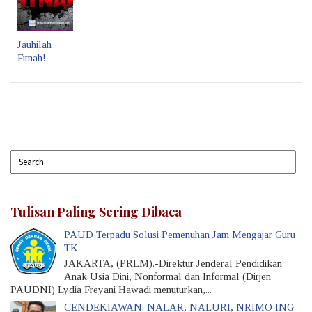
Jauhilah
Fitnah!
Tulisan Paling Sering Dibaca
PAUD Terpadu Solusi Pemenuhan Jam Mengajar Guru
TK
JAKARTA, (PRLM).-Direktur Jenderal Pendidikan
Anak Usia Dini, Nonformal dan Informal (Dirjen
PAUDNI) Lydia Freyani Hawadi menuturkan,...
CENDEKIAWAN: NALAR, NALURI, NRIMO ING