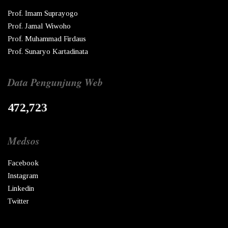
Prof. Imam Suprayogo
Prof. Jamal Wiwoho
Prof. Muhammad Firdaus
Prof. Sunaryo Kartadinata
Data Pengunjung Web
472,723
Medsos
Facebook
Instagram
Linkedin
Twitter