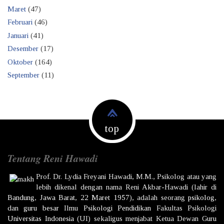
Maret
(47)
Februari
(46)
Januari
(41)
Desember
(17)
Oktober
(164)
September
(11)
top
Tentang Reni Hawadi
Prof. Dr.
Lydia Freyani Hawadi,
M.M., Psikolog atau yang
lebih dikenal dengan nama
Reni Akbar-Hawadi
(lahir di
Bandung
,
Jawa Barat
,
22 Maret
1957
), adalah seorang
psikolog
,
dan
guru besar
Ilmu
Psikologi
Pendidikan
Fakultas Psikologi
Universitas Indonesia
(UI) sekaligus menjabat Ketua Dewan
Guru