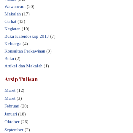
Wawancara
(20)
Makalah
(17)
Curhat
(13)
Kegiatan
(10)
Buku Kaleidoskop 2013
(7)
Keluarga
(4)
Konsultan Perkawinan
(3)
Buku
(2)
Artikel dan Makalah
(1)
Arsip Tulisan
Maret
(12)
Maret
(3)
Februari
(20)
Januari
(18)
Oktober
(26)
September
(2)