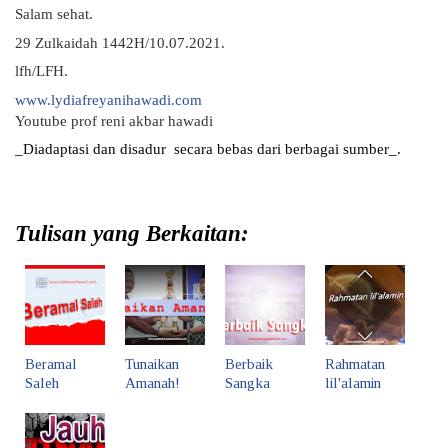
Salam sehat.
29 Zulkaidah 1442H/10.07.2021.
lfh/LFH.
www.lydiafreyanihawadi.com
Youtube prof reni akbar hawadi
_Diadaptasi dan disadur  secara bebas dari berbagai sumber_.
Tulisan yang Berkaitan:
Beramal
Tunaikan
Berbaik
Rahmatan
Saleh
Amanah!
Sangka
lil'alamin