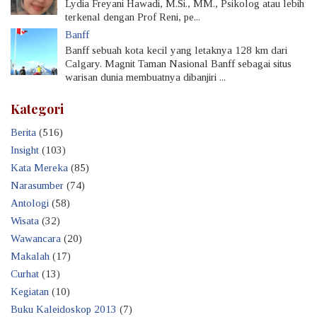
Lydia Freyani Hawadi, M.Si., MM., Psikolog atau lebih
terkenal dengan Prof Reni, pe...
Banff
Banff sebuah kota kecil yang letaknya 128 km dari
Calgary. Magnit Taman Nasional Banff sebagai situs
warisan dunia membuatnya dibanjiri ...
Kategori
Berita
(516)
Insight
(103)
Kata Mereka
(85)
Narasumber
(74)
Antologi
(58)
Wisata
(32)
Wawancara
(20)
Makalah
(17)
Curhat
(13)
Kegiatan
(10)
Buku Kaleidoskop 2013
(7)