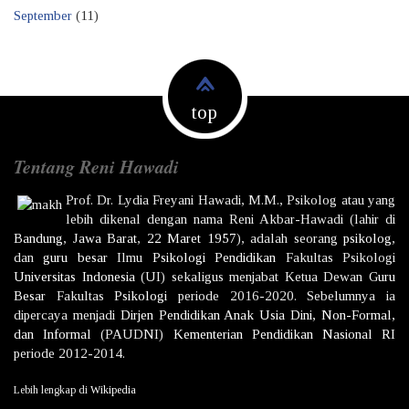
September
(11)
top
Tentang Reni Hawadi
Prof. Dr.
Lydia Freyani Hawadi,
M.M., Psikolog atau yang
lebih dikenal dengan nama
Reni Akbar-Hawadi
(lahir di
Bandung
,
Jawa Barat
,
22 Maret
1957
), adalah seorang
psikolog
,
dan
guru besar
Ilmu
Psikologi
Pendidikan
Fakultas Psikologi
Universitas Indonesia
(UI) sekaligus menjabat Ketua Dewan
Guru
Besar
Fakultas
Psikologi
periode 2016-2020. Sebelumnya ia
dipercaya menjadi
Dirjen
Pendidikan Anak Usia Dini, Non-Formal,
dan Informal
(PAUDNI)
Kementerian Pendidikan Nasional
RI
periode 2012-2014.
Lebih lengkap di
Wikipedia