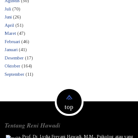
Agustus
(50)
Juli
(70)
Juni
(26)
April
(51)
Maret
(47)
Februari
(46)
Januari
(41)
Desember
(17)
Oktober
(164)
September
(11)
top
Tentang Reni Hawadi
Prof. Dr.
Lydia Freyani Hawadi,
M.M., Psikolog atau yang