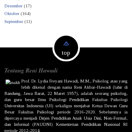
Desember
(17)
Oktober
(164)
September
(11)
top
Tentang Reni Hawadi
Prof. Dr.
Lydia Freyani Hawadi,
M.M., Psikolog atau yang
lebih dikenal dengan nama
Reni Akbar-Hawadi
(lahir di
Bandung
,
Jawa Barat
,
22 Maret
1957
), adalah seorang
psikolog
,
dan
guru besar
Ilmu
Psikologi
Pendidikan
Fakultas Psikologi
Universitas Indonesia
(UI) sekaligus menjabat Ketua Dewan
Guru
Besar
Fakultas
Psikologi
periode 2016-2020. Sebelumnya ia
dipercaya menjadi
Dirjen
Pendidikan Anak Usia Dini, Non-Formal,
dan Informal
(PAUDNI)
Kementerian Pendidikan Nasional
RI
periode 2012-2014.