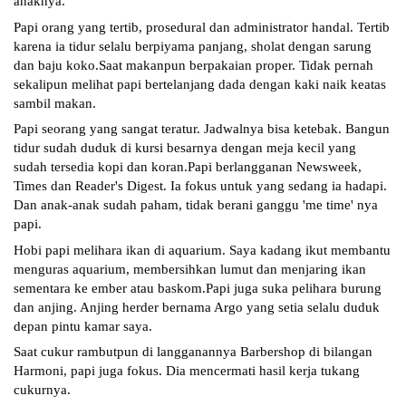
anaknya.
Papi orang yang tertib, prosedural dan administrator handal. Tertib 
karena ia tidur selalu berpiyama panjang, sholat dengan sarung 
dan baju koko.Saat makanpun berpakaian proper. Tidak pernah 
sekalipun melihat papi bertelanjang dada dengan kaki naik keatas 
sambil makan. 
Papi seorang yang sangat teratur. Jadwalnya bisa ketebak. Bangun 
tidur sudah duduk di kursi besarnya dengan meja kecil yang 
sudah tersedia kopi dan koran.Papi berlangganan Newsweek, 
Times dan Reader's Digest. Ia fokus untuk yang sedang ia hadapi. 
Dan anak-anak sudah paham, tidak berani ganggu 'me time' nya 
papi. 
Hobi papi melihara ikan di aquarium. Saya kadang ikut membantu 
menguras aquarium, membersihkan lumut dan menjaring ikan 
sementara ke ember atau baskom.Papi juga suka pelihara burung 
dan anjing. Anjing herder bernama Argo yang setia selalu duduk 
depan pintu kamar saya.
Saat cukur rambutpun di langganannya Barbershop di bilangan 
Harmoni, papi juga fokus. Dia mencermati hasil kerja tukang 
cukurnya.