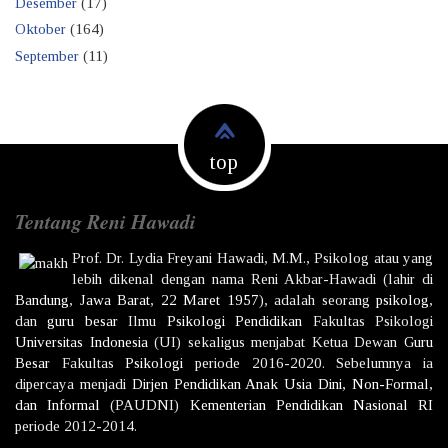
Desember
(17)
Oktober
(164)
September
(11)
top
Tentang Reni Hawadi
Prof. Dr.
Lydia Freyani Hawadi,
M.M., Psikolog atau yang
lebih dikenal dengan nama
Reni Akbar-Hawadi
(lahir di
Bandung
,
Jawa Barat
,
22 Maret
1957
), adalah seorang
psikolog
,
dan
guru besar
Ilmu
Psikologi
Pendidikan
Fakultas Psikologi
Universitas Indonesia
(UI) sekaligus menjabat Ketua Dewan
Guru
Besar
Fakultas
Psikologi
periode 2016-2020. Sebelumnya ia
dipercaya menjadi
Dirjen
Pendidikan Anak Usia Dini, Non-Formal,
dan Informal
(PAUDNI)
Kementerian Pendidikan Nasional
RI
periode 2012-2014.