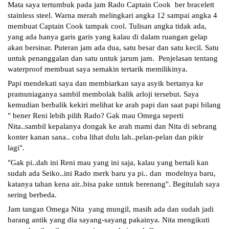
Mata saya tertumbuk pada jam Rado Captain Cook  ber bracelett 
stainless steel. Warna merah melingkari angka 12 sampai angka 4  
membuat Captain Cook tampak cool. Tulisan angka tidak ada,  
yang ada hanya garis garis yang kalau di dalam ruangan gelap 
akan bersinar. Puteran jam ada dua, satu besar dan satu kecil. Satu 
untuk penanggalan dan satu untuk jarum jam.  Penjelasan tentang 
waterproof membuat saya semakin tertarik memilikinya. 
Papi mendekati saya dan membiarkan saya asyik bertanya ke 
pramuniaganya sambil membolak balik arloji tersebut. Saya 
kemudian berbalik kekiri melihat ke arah papi dan saat papi bilang 
" bener Reni lebih pilih Rado? Gak mau Omega seperti 
Nita..sambil kepalanya dongak ke arah mami dan Nita di sebrang 
konter kanan sana.. coba lihat dulu lah..pelan-pelan dan pikir 
lagi".
"Gak pi..dah ini Reni mau yang ini saja, kalau yang bertali kan 
sudah ada Seiko..ini Rado merk baru ya pi.. dan  modelnya baru, 
katanya tahan kena air..bisa pake untuk berenang". Begitulah saya 
sering berbeda. 
Jam tangan Omega Nita  yang mungil, masih ada dan sudah jadi 
barang antik yang dia sayang-sayang pakainya. Nita mengikuti 