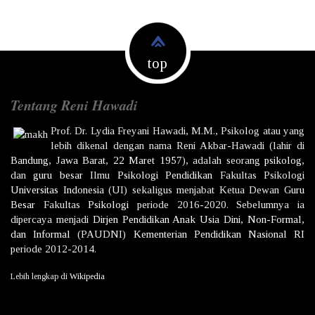
top
Tentang Reni Hawadi
Prof. Dr.
Lydia Freyani Hawadi,
M.M., Psikolog atau yang
lebih dikenal dengan nama
Reni Akbar-Hawadi
(lahir di
Bandung
,
Jawa Barat
,
22 Maret
1957
), adalah seorang
psikolog
,
dan
guru besar
Ilmu
Psikologi
Pendidikan
Fakultas Psikologi
Universitas Indonesia
(UI) sekaligus menjabat Ketua Dewan
Guru
Besar
Fakultas
Psikologi
periode 2016-2020. Sebelumnya ia
dipercaya menjadi
Dirjen
Pendidikan Anak Usia Dini, Non-Formal,
dan Informal
(PAUDNI)
Kementerian Pendidikan Nasional
RI
periode 2012-2014.
Lebih lengkap di
Wikipedia