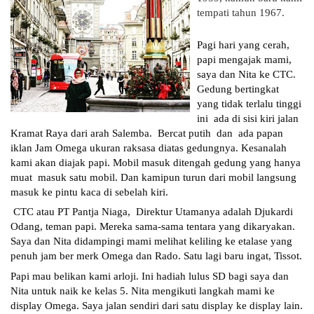
tempati tahun 1967.
Pagi hari yang cerah, 
papi mengajak mami, 
saya dan Nita ke CTC. 
Gedung bertingkat  
yang tidak terlalu tinggi 
ini  ada di sisi kiri jalan 
Kramat Raya dari arah Salemba.  Bercat putih  dan  ada papan 
iklan Jam Omega ukuran raksasa diatas gedungnya. Kesanalah 
kami akan diajak papi. Mobil masuk ditengah gedung yang hanya 
muat  masuk satu mobil. Dan kamipun turun dari mobil langsung 
masuk ke pintu kaca di sebelah kiri. 
 CTC atau PT Pantja Niaga,  Direktur Utamanya adalah Djukardi 
Odang, teman papi. Mereka sama-sama tentara yang dikaryakan. 
Saya dan Nita didampingi mami melihat keliling ke etalase yang 
penuh jam ber merk Omega dan Rado. Satu lagi baru ingat, Tissot.
Papi mau belikan kami arloji. Ini hadiah lulus SD bagi saya dan 
Nita untuk naik ke kelas 5. Nita mengikuti langkah mami ke 
display Omega. Saya jalan sendiri dari satu display ke display lain. 