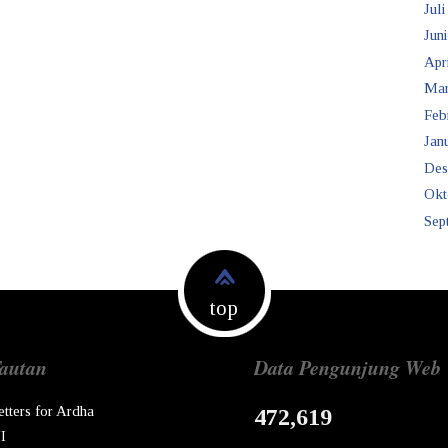
Juli
Juni
Apr
Mar
Feb
Janu
Des
Okt
Sep
top
autan
Data Pengunjung Web
etters for Ardha
472,619
I