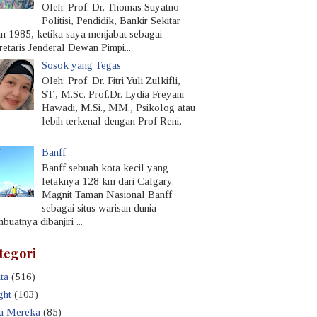
Oleh: Prof. Dr. Thomas Suyatno
Politisi, Pendidik, Bankir Sekitar
un 1985, ketika saya menjabat sebagai
retaris Jenderal Dewan Pimpi...
Sosok yang Tegas
Oleh: Prof. Dr. Fitri Yuli Zulkifli,
ST., M.Sc. Prof.Dr. Lydia Freyani
Hawadi, M.Si., MM., Psikolog atau
lebih terkenal dengan Prof Reni,
Banff
Banff sebuah kota kecil yang
letaknya 128 km dari Calgary.
Magnit Taman Nasional Banff
sebagai situs warisan dunia
uatnya dibanjiri ...
tegori
ta
(516)
ght
(103)
a Mereka
(85)