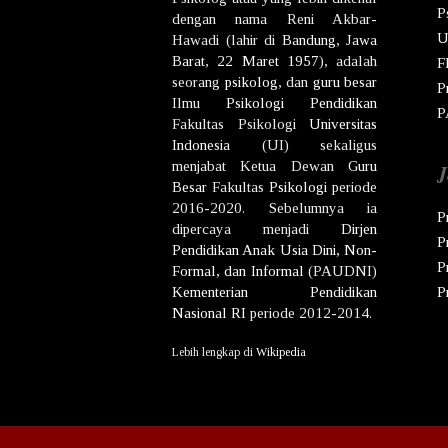
P
dengan nama
Reni Akbar-
U
Hawadi
(lahir di
Bandung
,
Jawa
Barat
,
22 Maret
1957
), adalah
F
seorang
psikolog
, dan
guru besar
P
Ilmu
Psikologi
Pendidikan
P
Fakultas Psikologi
Universitas
Indonesia
(UI) sekaligus
menjabat Ketua Dewan
Guru
J
Besar
Fakultas
Psikologi
periode
2016-2020. Sebelumnya ia
P
dipercaya menjadi
Dirjen
P
Pendidikan Anak Usia Dini, Non-
P
Formal, dan Informal
(PAUDNI)
Kementerian Pendidikan
P
Nasional
RI
periode 2012-2014.
Lebih lengkap di
Wikipedia
Co