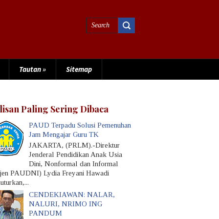
Tautan
»
Sitemap
lisan Paling Sering Dibaca
PAUD Terpadu Solusi Pemenuhan
Jam Mengajar Guru TK
JAKARTA, (PRLM).-Direktur
Jenderal Pendidikan Anak Usia
Dini, Nonformal dan Informal
rjen PAUDNI) Lydia Freyani Hawadi
turkan,...
CENDEKIAWAN: NALAR,
NALURI, NRIMO ING
PANDUM