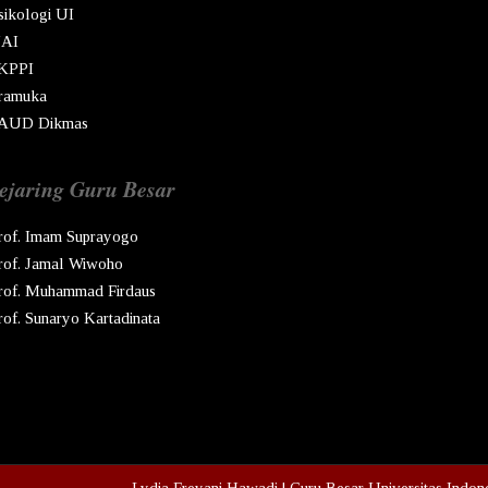
sikologi UI
AI
KPPI
ramuka
AUD Dikmas
ejaring Guru Besar
rof. Imam Suprayogo
rof. Jamal Wiwoho
rof. Muhammad Firdaus
rof. Sunaryo Kartadinata
pyright © Ren
2026
Lydia Freyani Hawadi | Guru Besar Universitas Indon