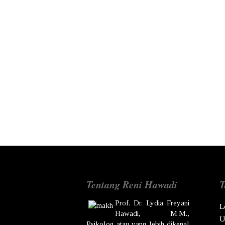
Tentang Reni Hawadi
T
Prof. Dr.
Lydia Freyani
L
Hawadi,
M.M.,
U
Psikolog atau yang lebih dikenal