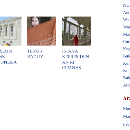
Nar
Ant
Wis
Waw
Mak
Cur
Keg
SEUM
TENUN
ISTANA
Buk
NK
BADUY
KEPRESIDEN
DONESIA
AN RI
Kel
CIPANAS
Kon
Buk
Art
Ar
Mar
Mar
Feb