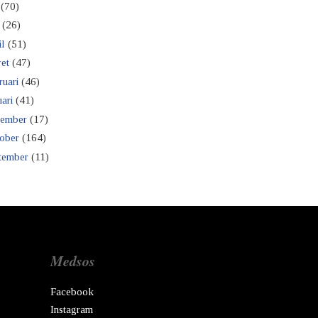
(70)
(26)
il
(51)
et
(47)
ruari
(46)
ari
(41)
ember
(17)
ober
(164)
tember
(11)
Medsos
Facebook
Instagram