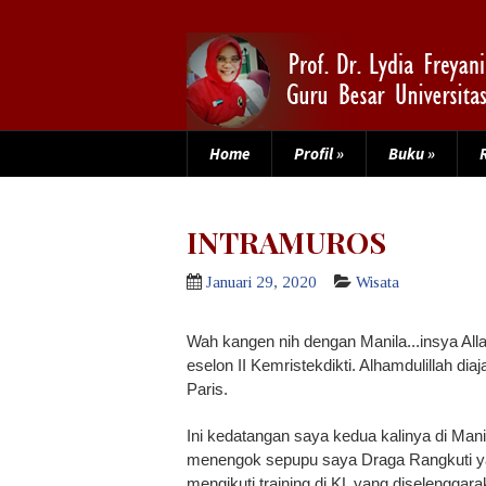
Home
Profil
»
Buku
»
INTRAMUROS
Januari 29, 2020
Wisata
Wah kangen nih dengan Manila...insya Allah 
eselon II Kemristekdikti.
Alhamdulillah
diaj
Paris.
Ini kedatangan saya kedua kalinya di Mani
menengok sepupu saya Draga Rangkuti ya
mengikuti training di KL yang diselengga