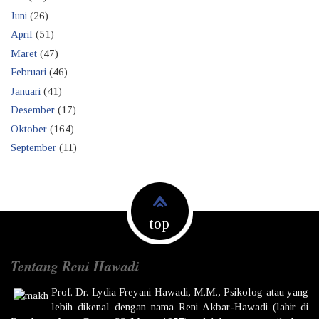
Juni
(26)
April
(51)
Maret
(47)
Februari
(46)
Januari
(41)
Desember
(17)
Oktober
(164)
September
(11)
top
Tentang Reni Hawadi
Prof. Dr.
Lydia Freyani Hawadi,
M.M., Psikolog atau yang
lebih dikenal dengan nama
Reni Akbar-Hawadi
(lahir di