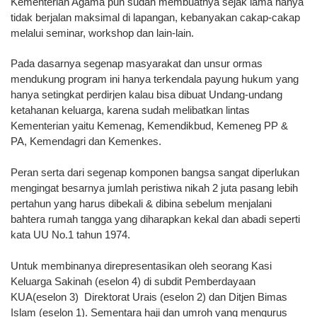
Kementerian Agama pun sudah membuatnya sejak lama hanya
tidak berjalan maksimal di lapangan, kebanyakan cakap-cakap
melalui seminar, workshop dan lain-lain.
Pada dasarnya segenap masyarakat dan unsur ormas
mendukung program ini hanya terkendala payung hukum yang
hanya setingkat perdirjen kalau bisa dibuat Undang-undang
ketahanan keluarga, karena sudah melibatkan lintas
Kementerian yaitu Kemenag, Kemendikbud, Kemeneg PP &
PA, Kemendagri dan Kemenkes.
Peran serta dari segenap komponen bangsa sangat diperlukan
mengingat besarnya jumlah peristiwa nikah 2 juta pasang lebih
pertahun yang harus dibekali & dibina sebelum menjalani
bahtera rumah tangga yang diharapkan kekal dan abadi seperti
kata UU No.1 tahun 1974.
Untuk membinanya direpresentasikan oleh seorang Kasi
Keluarga Sakinah (eselon 4) di subdit Pemberdayaan
KUA(eselon 3) Direktorat Urais (eselon 2) dan Ditjen Bimas
Islam (eselon 1). Sementara haji dan umroh yang mengurus