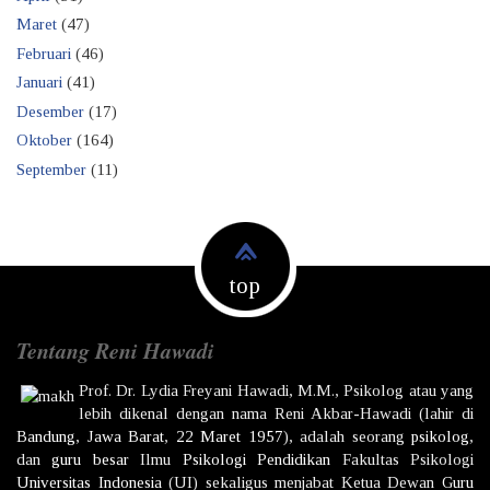
Maret
(47)
Februari
(46)
Januari
(41)
Desember
(17)
Oktober
(164)
September
(11)
top
Tentang Reni Hawadi
Prof. Dr.
Lydia Freyani Hawadi,
M.M., Psikolog atau yang
lebih dikenal dengan nama
Reni Akbar-Hawadi
(lahir di
Bandung
,
Jawa Barat
,
22 Maret
1957
), adalah seorang
psikolog
,
dan
guru besar
Ilmu
Psikologi
Pendidikan
Fakultas Psikologi
Universitas Indonesia
(UI) sekaligus menjabat Ketua Dewan
Guru