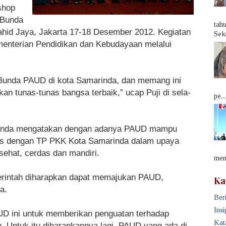
shop
 Bunda
tah
ahid Jaya, Jakarta 17-18 Desember 2012. Kegiatan
Sek
menterian Pendidikan dan Kebudayaan melalui
 Bunda PAUD di kota Samarinda, dan memang ini
an tunas-tunas bangsa terbaik,” ucap Puji di sela-
pe...
amarinda mengatakan dengan adanya PAUD mampu
tas dengan TP PKK Kota Samarinda dalam upaya
ehat, cerdas dan mandiri.
memb
erintah diharapkan dapat memajukan PAUD,
Ka
a.
Beri
Insi
UD ini untuk memberikan penguatan terhadap
Kat
 Untuk itu diharapkannya lagi, PAUD yang ada di