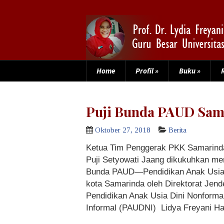
Home
Profil
»
Buku
»
Puji Bunda PAUD Sam
Oktober 27, 2018
Berita
Ketua Tim Penggerak PKK Samarind
Puji Setyowati Jaang dikukuhkan me
Bunda PAUD—Pendidikan Anak Usia
kota Samarinda oleh
Direktorat Jend
P
endidikan Anak Usia Dini Nonforma
Informal (PAUDNI)
Lidya Freyani H