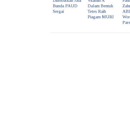
Dinobatkan Jadi
Vitamin A
Fat
Bunda PAUD
Dalam Bentuk
Zah
Sergai
Tetes Raih
ABI
Piagam MURI
Wor
Pare