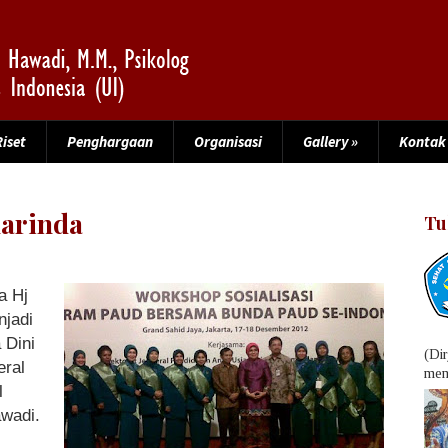
Riset
Penghargaan
Organisasi
Gallery
»
Kontak
arinda
Tu
a Hj
njadi
 Dini
(Di
eral
menu
l
awadi
.