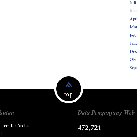
Juli
Juni
Apr
Mar
Feb
Janu
Des
Okt
Sep
top
autan
Data Pengunjung Web
etters for Ardha
472,721
I