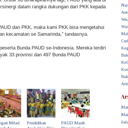
Nar
ersinergi dalam rangka dukungan dari PKK kepada
Ant
Wis
 PAUD dan PKK, maka kami PKK bisa mengetahui
Waw
dan kecamatan se Samarinda,” tandasnya.
Mak
Cur
a peserta Bunda PAUD se-Indonesia. Mereka terdiri
Keg
nyak 33 provinsi dan 497 Bunda PAUD
Buk
Kel
Kon
Buk
Art
Ar
Mar
Mar
Feb
ngati Milad
Pendidikan
PAUD Masih