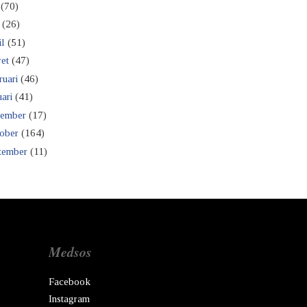
(70)
(26)
il
(51)
et
(47)
ruari
(46)
ari
(41)
ember
(17)
ober
(164)
tember
(11)
Medsos
Facebook
Instagram