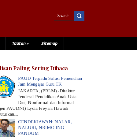
Tautan
»
Sitemap
lisan Paling Sering Dibaca
PAUD Terpadu Solusi Pemenuhan
Jam Mengajar Guru TK
JAKARTA, (PRLM).-Direktur
Jenderal Pendidikan Anak Usia
Dini, Nonformal dan Informal
rjen PAUDNI) Lydia Freyani Hawadi
turkan,...
CENDEKIAWAN: NALAR,
NALURI, NRIMO ING
PANDUM