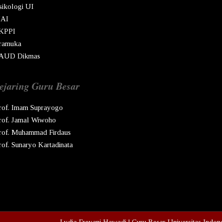
sikologi UI
AI
KPPI
ramuka
AUD Dikmas
ejaring Guru Besar
rof. Imam Suprayogo
rof. Jamal Wiwoho
rof. Muhammad Firdaus
rof. Sunaryo Kartadinata
pyright © Ren
2026
Lydia Freyani Hawadi | Guru Besar Universitas Indon