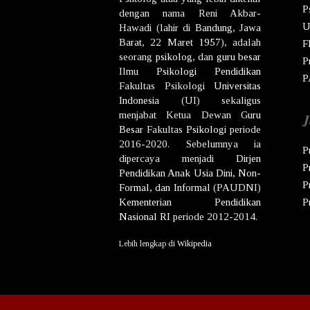
P
dengan nama
Reni Akbar-
U
Hawadi
(lahir di
Bandung
,
Jawa
Barat
,
22 Maret
1957
), adalah
F
seorang
psikolog
, dan
guru besar
P
Ilmu
Psikologi
Pendidikan
P
Fakultas Psikologi
Universitas
Indonesia
(UI) sekaligus
menjabat Ketua Dewan
Guru
J
Besar
Fakultas
Psikologi
periode
2016-2020. Sebelumnya ia
P
dipercaya menjadi
Dirjen
P
Pendidikan Anak Usia Dini, Non-
P
Formal, dan Informal
(PAUDNI)
Kementerian Pendidikan
P
Nasional
RI
periode 2012-2014.
Lebih lengkap di
Wikipedia
Co