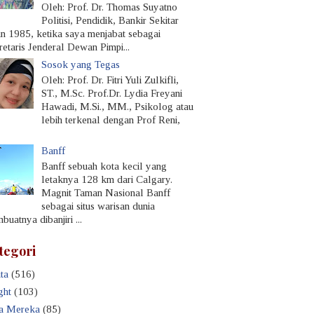
Oleh: Prof. Dr. Thomas Suyatno
Politisi, Pendidik, Bankir Sekitar
un 1985, ketika saya menjabat sebagai
retaris Jenderal Dewan Pimpi...
Sosok yang Tegas
Oleh: Prof. Dr. Fitri Yuli Zulkifli,
ST., M.Sc. Prof.Dr. Lydia Freyani
Hawadi, M.Si., MM., Psikolog atau
lebih terkenal dengan Prof Reni,
Banff
Banff sebuah kota kecil yang
letaknya 128 km dari Calgary.
Magnit Taman Nasional Banff
sebagai situs warisan dunia
uatnya dibanjiri ...
tegori
ta
(516)
ght
(103)
a Mereka
(85)