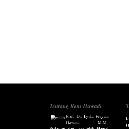
Tentang Reni Hawadi
T
Prof. Dr.
Lydia Freyani
L
Hawadi,
M.M.,
U
Psikolog atau yang lebih dikenal