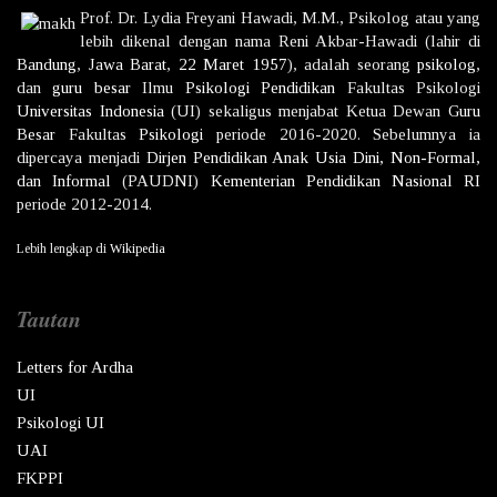
Prof. Dr.
Lydia Freyani Hawadi,
M.M., Psikolog atau yang
lebih dikenal dengan nama
Reni Akbar-Hawadi
(lahir di
Bandung
,
Jawa Barat
,
22 Maret
1957
), adalah seorang
psikolog
,
dan
guru besar
Ilmu
Psikologi
Pendidikan
Fakultas Psikologi
Universitas Indonesia
(UI) sekaligus menjabat Ketua Dewan
Guru
Besar
Fakultas
Psikologi
periode 2016-2020. Sebelumnya ia
dipercaya menjadi
Dirjen
Pendidikan Anak Usia Dini, Non-Formal,
dan Informal
(PAUDNI)
Kementerian Pendidikan Nasional
RI
periode 2012-2014.
Lebih lengkap di
Wikipedia
Tautan
Letters for Ardha
UI
Psikologi UI
UAI
FKPPI