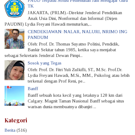
PAUD Terpadu Solusi Pemenuhan Jam Mengajar Guru
TK
JAKARTA, (PRLM).-Direktur Jenderal Pendidikan
Anak Usia Dini, Nonformal dan Informal (Dirjen
PAUDNI) Lydia Freyani Hawadi menuturkan,...
CENDEKIAWAN: NALAR, NALURI, NRIMO ING
PANDUM
Oleh: Prof. Dr. Thomas Suyatno Politisi, Pendidik,
Bankir Sekitar tahun 1985, ketika saya menjabat
sebagai Sekretaris Jenderal Dewan Pimpi...
Sosok yang Tegas
Oleh: Prof. Dr. Fitri Yuli Zulkifli, ST., M.Sc. Prof.Dr.
Lydia Freyani Hawadi, M.Si., MM., Psikolog atau lebih
terkenal dengan Prof Reni, pe...
Banff
Banff sebuah kota kecil yang letaknya 128 km dari
Calgary. Magnit Taman Nasional Banff sebagai situs
warisan dunia membuatnya dibanjiri ...
Kategori
Berita
(516)