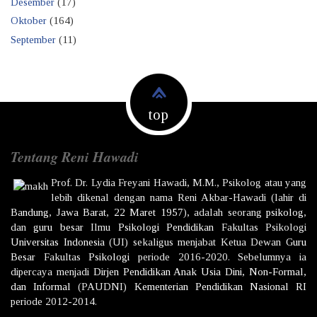
Desember
(17)
Oktober
(164)
September
(11)
top
Tentang Reni Hawadi
Prof. Dr.
Lydia Freyani Hawadi,
M.M., Psikolog atau yang
lebih dikenal dengan nama
Reni Akbar-Hawadi
(lahir di
Bandung
,
Jawa Barat
,
22 Maret
1957
), adalah seorang
psikolog
,
dan
guru besar
Ilmu
Psikologi
Pendidikan
Fakultas Psikologi
Universitas Indonesia
(UI) sekaligus menjabat Ketua Dewan
Guru
Besar
Fakultas
Psikologi
periode 2016-2020. Sebelumnya ia
dipercaya menjadi
Dirjen
Pendidikan Anak Usia Dini, Non-Formal,
dan Informal
(PAUDNI)
Kementerian Pendidikan Nasional
RI
periode 2012-2014.