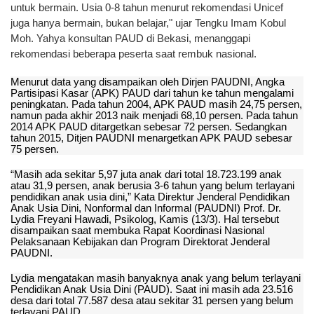
untuk bermain. Usia 0-8 tahun menurut rekomendasi Unicef
juga hanya bermain, bukan belajar," ujar Tengku Imam Kobul
Moh. Yahya konsultan PAUD di Bekasi, menanggapi
rekomendasi beberapa peserta saat rembuk nasional.
Menurut data yang disampaikan oleh Dirjen PAUDNI, Angka
Partisipasi Kasar (APK) PAUD dari tahun ke tahun mengalami
peningkatan. Pada tahun 2004, APK PAUD masih 24,75 persen,
namun pada akhir 2013 naik menjadi 68,10 persen. Pada tahun
2014 APK PAUD ditargetkan sebesar 72 persen. Sedangkan
tahun 2015, Ditjen PAUDNI menargetkan APK PAUD sebesar
75 persen.
“Masih ada sekitar 5,97 juta anak dari total 18.723.199 anak
atau 31,9 persen, anak berusia 3-6 tahun yang belum terlayani
pendidikan anak usia dini,” Kata Direktur Jenderal Pendidikan
Anak Usia Dini, Nonformal dan Informal (PAUDNI) Prof. Dr.
Lydia Freyani Hawadi, Psikolog, Kamis (13/3). Hal tersebut
disampaikan saat membuka Rapat Koordinasi Nasional
Pelaksanaan Kebijakan dan Program Direktorat Jenderal
PAUDNI.
Lydia mengatakan masih banyaknya anak yang belum terlayani
Pendidikan Anak Usia Dini (PAUD). Saat ini masih ada 23.516
desa dari total 77.587 desa atau sekitar 31 persen yang belum
terlayani PAUD.