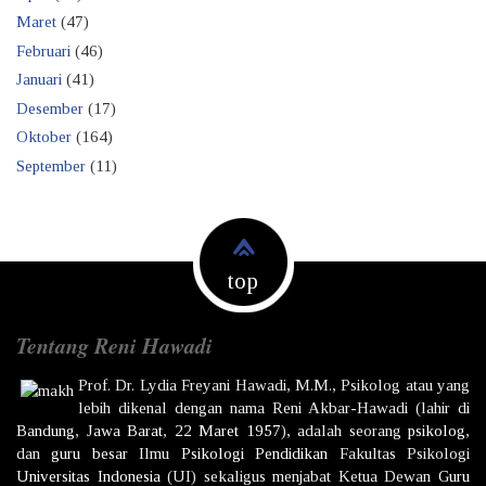
Maret
(47)
Februari
(46)
Januari
(41)
Desember
(17)
Oktober
(164)
September
(11)
top
Tentang Reni Hawadi
Prof. Dr.
Lydia Freyani Hawadi,
M.M., Psikolog atau yang
lebih dikenal dengan nama
Reni Akbar-Hawadi
(lahir di
Bandung
,
Jawa Barat
,
22 Maret
1957
), adalah seorang
psikolog
,
dan
guru besar
Ilmu
Psikologi
Pendidikan
Fakultas Psikologi
Universitas Indonesia
(UI) sekaligus menjabat Ketua Dewan
Guru