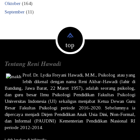
Oktober
(164)
September
(11)
top
Tentang Reni Hawadi
Prof. Dr.
Lydia Freyani Hawadi,
M.M., Psikolog atau yang
lebih dikenal dengan nama
Reni Akbar-Hawadi
(lahir di
Bandung
,
Jawa Barat
,
22 Maret
1957
), adalah seorang
psikolog
,
dan
guru besar
Ilmu
Psikologi
Pendidikan
Fakultas Psikologi
Universitas Indonesia
(UI) sekaligus menjabat Ketua Dewan
Guru
Besar
Fakultas
Psikologi
periode 2016-2020. Sebelumnya ia
dipercaya menjadi
Dirjen
Pendidikan Anak Usia Dini, Non-Formal,
dan Informal
(PAUDNI)
Kementerian Pendidikan Nasional
RI
periode 2012-2014.
Lebih lengkap di
Wikipedia