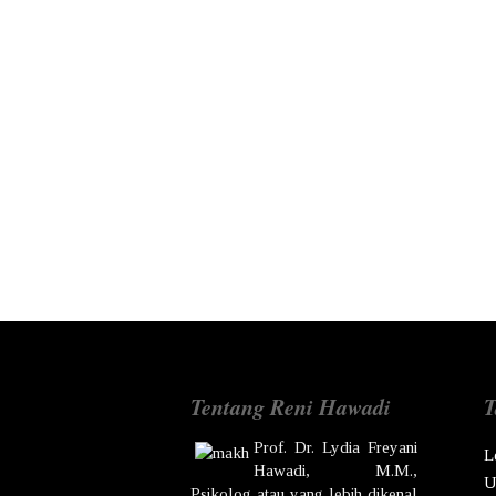
Tentang Reni Hawadi
T
Prof. Dr.
Lydia Freyani
L
Hawadi,
M.M.,
U
Psikolog atau yang lebih dikenal