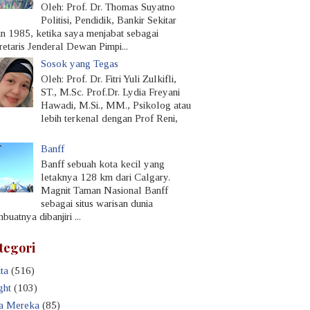
Oleh: Prof. Dr. Thomas Suyatno
Politisi, Pendidik, Bankir Sekitar
un 1985, ketika saya menjabat sebagai
retaris Jenderal Dewan Pimpi...
Sosok yang Tegas
Oleh: Prof. Dr. Fitri Yuli Zulkifli,
ST., M.Sc. Prof.Dr. Lydia Freyani
Hawadi, M.Si., MM., Psikolog atau
lebih terkenal dengan Prof Reni,
Banff
Banff sebuah kota kecil yang
letaknya 128 km dari Calgary.
Magnit Taman Nasional Banff
sebagai situs warisan dunia
uatnya dibanjiri ...
tegori
ta
(516)
ght
(103)
a Mereka
(85)