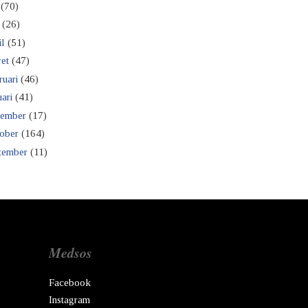
(70)
(26)
il
(51)
et
(47)
ruari
(46)
ari
(41)
ember
(17)
ober
(164)
tember
(11)
Medsos
Facebook
Instagram