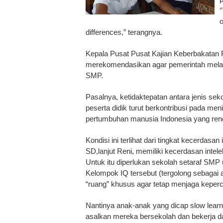
‘
o
differences,” terangnya.
Kepala Pusat Pusat Kajian Keberbakatan Fa
merekomendasikan agar pemerintah melakuka
SMP.
Pasalnya, ketidaktepatan antara jenis s
peserta didik turut berkontribusi pada me
pertumbuhan manusia Indonesia yang ren
Kondisi ini terlihat dari tingkat kecerdas
SD,lanjut Reni, memiliki kecerdasan inte
Untuk itu diperlukan sekolah setaraf SMP
Kelompok IQ tersebut (tergolong sebagai an
“ruang” khusus agar tetap menjaga keperc
Nantinya anak-anak yang dicap slow learn
asalkan mereka bersekolah dan bekerja 