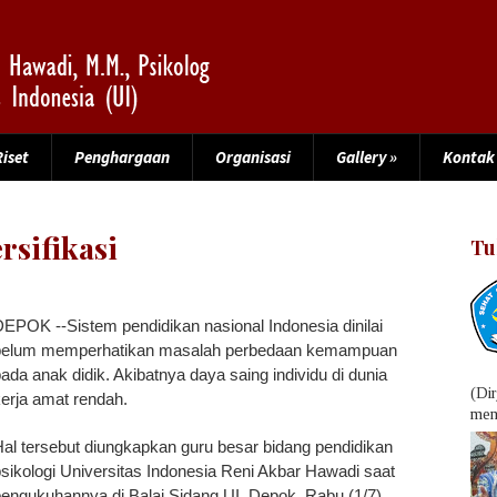
Riset
Penghargaan
Organisasi
Gallery
»
Kontak
rsifikasi
Tu
EPOK --Sistem pendidikan nasional Indonesia dinilai
belum memperhatikan masalah perbedaan kemampuan
ada anak didik. Akibatnya daya saing individu di dunia
(Di
erja amat rendah.
menu
al tersebut diungkapkan guru besar bidang pendidikan
sikologi Universitas Indonesia Reni Akbar Hawadi saat
engukuhannya di Balai Sidang UI, Depok, Rabu (1/7).