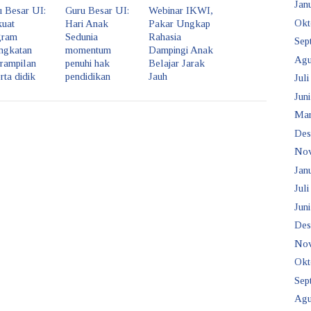
Janu
u Besar UI:
Guru Besar UI:
Webinar IKWI,
Okt
kuat
Hari Anak
Pakar Ungkap
gram
Sedunia
Rahasia
Sep
ingkatan
momentum
Dampingi Anak
Agu
rampilan
penuhi hak
Belajar Jarak
rta didik
pendidikan
Jauh
Juli
Juni
Mar
Des
No
Janu
Juli
Juni
Des
No
Okt
Sep
Agu