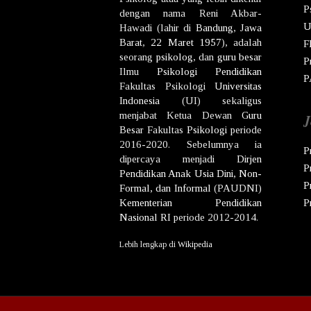
P
dengan nama
Reni Akbar-
U
Hawadi
(lahir di
Bandung
,
Jawa
Barat
,
22 Maret
1957
), adalah
F
seorang
psikolog
, dan
guru besar
P
Ilmu
Psikologi
Pendidikan
P
Fakultas Psikologi
Universitas
Indonesia
(UI) sekaligus
menjabat Ketua Dewan
Guru
J
Besar
Fakultas
Psikologi
periode
2016-2020. Sebelumnya ia
P
dipercaya menjadi
Dirjen
P
Pendidikan Anak Usia Dini, Non-
P
Formal, dan Informal
(PAUDNI)
Kementerian Pendidikan
P
Nasional
RI
periode 2012-2014.
Lebih lengkap di
Wikipedia
Co