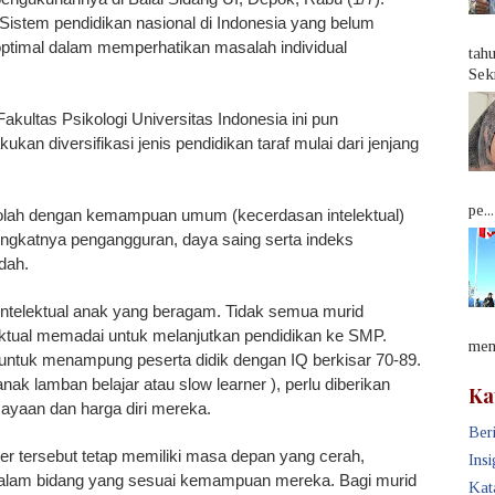
’Sistem pendidikan nasional di Indonesia yang belum
ptimal dalam memperhatikan masalah individual
tah
Sek
kultas Psikologi Universitas Indonesia ini pun
n diversifikasi jenis pendidikan taraf mulai dari jenjang
pe...
ekolah dengan kemampuan umum (kecerdasan intelektual)
ningkatnya pengangguran, daya saing serta indeks
dah.
an intelektual anak yang beragam. Tidak semua murid
lektual memadai untuk melanjutkan pendidikan ke SMP.
memb
 untuk menampung peserta didik dengan IQ berkisar 70-89.
ak lamban belajar atau slow learner ), perlu diberikan
Ka
ayaan dan harga diri mereka.
Beri
er tersebut tetap memiliki masa depan yang cerah,
Insi
dalam bidang yang sesuai kemampuan mereka. Bagi murid
Kat