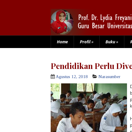
Home
Profil
»
Buku
»
Pendidikan Perlu Dive
Agustus 12, 2018
Narasumber
D
p
k
H
p
p