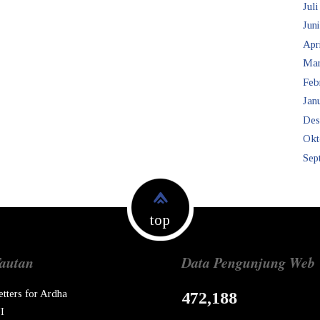
Juli
Juni
Apr
Mar
Feb
Janu
Des
Okt
Sep
top
autan
Data Pengunjung Web
etters for Ardha
472,188
I