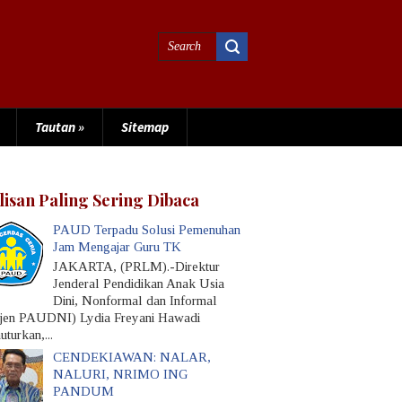
Tautan
»
Sitemap
lisan Paling Sering Dibaca
PAUD Terpadu Solusi Pemenuhan
Jam Mengajar Guru TK
JAKARTA, (PRLM).-Direktur
Jenderal Pendidikan Anak Usia
Dini, Nonformal dan Informal
rjen PAUDNI) Lydia Freyani Hawadi
turkan,...
CENDEKIAWAN: NALAR,
NALURI, NRIMO ING
PANDUM