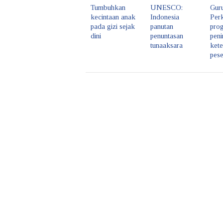
Tumbuhkan
UNESCO:
Gur
kecintaan anak
Indonesia
Per
pada gizi sejak
panutan
pro
dini
penuntasan
pen
tunaaksara
kete
pese