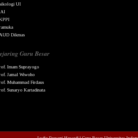
sikologi UI
AI
KPPI
ramuka
AUD Dikmas
ejaring Guru Besar
rof. Imam Suprayogo
rof. Jamal Wiwoho
rof. Muhammad Firdaus
rof. Sunaryo Kartadinata
pyright © Ren
2026
Lydia Freyani Hawadi | Guru Besar Universitas Indon