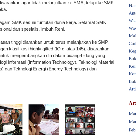
disarankan agar tidak melanjutkan ke SMA, tetapi ke SMK
Nar
eka.
Ant
Wis
 ragam SMK sesuai tuntutan dunia kerja. Setamat SMK
Waw
ional dan spesialis,”imbuh Reni.
Mak
an tinggi diarahkan untuk terus melanjutkan ke SMP,
Cur
 klasifikasi highly gifted (IQ di atas 145), disarankan
Keg
a untuk mengembangkan diri dalam bidang-bidang yang
Buk
logi informasi (Information Technology), Teknologi Material
Kel
cs) dan Teknologi Energi (Energy Technology) dan
Kon
Buk
Art
Ar
Mar
Mar
Feb