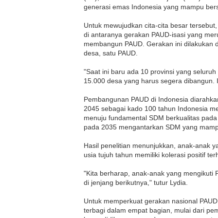
generasi emas Indonesia yang mampu bersa
Untuk mewujudkan cita-cita besar tersebut,
di antaranya gerakan
PAUD
-isasi yang me
membangun
PAUD.
Gerakan ini dilakuka
desa, satu
PAUD.
"Saat ini baru ada 10 provinsi yang selur
15.000 desa yang harus segera dibangun. In
Pembangunan
PAUD
di Indonesia diarahk
2045 sebagai kado 100 tahun Indonesia me
menuju fundamental
SDM
berkualitas pad
pada 2035 mengantarkan
SDM
yang mampu
Hasil penelitian menunjukkan, anak-anak 
usia tujuh tahun memiliki kolerasi positif te
"Kita berharap, anak-anak yang mengikuti
di jenjang berikutnya," tutur Lydia.
Untuk memperkuat gerakan nasional
PAU
terbagi dalam empat bagian, mulai dari pem