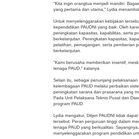
"Kita ingin orangtua menjadi mandiri. Bag
yang pertama dan utama," Lydia menamba
Untuk menyelenggarakan kebijakan tersebut,
kependidikan
PAUDNI
yang baik. Oleh karen
peningkatan kapasitas, kapabilitas, serta 
berkelanjutan. Peningkatan kapasitas, kapabi
pelatihan, pemagangan, serta pemberian p
berkelanjutan.
"Kami berusaha memberikan insentif, meski
tenaga
PAUD,
" katanya.
Selain itu, sebagai penunjang pelaksanaan
kelembagaan
PAUD
melalui perbaikan sist
peningkatan sarana dan prasarana yang me
Pada Unit Pelaksana Teknis Pusat dan Da
program
PAUD.
Lydia mengakui, Ditjen
PAUDNI
tidak dapat
tersebut. Peran perguruan tinggi dalam m
tenaga
PAUD
yang berkualitas. Sayangnya,
menyelenggarakan program pendidikan unt