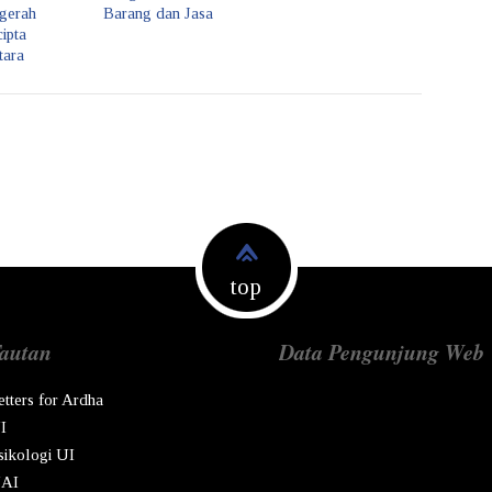
gerah
Barang dan Jasa
ipta
tara
top
autan
Data Pengunjung Web
etters for Ardha
I
sikologi UI
AI