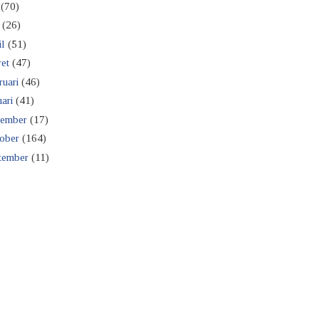
(70)
(26)
il
(51)
et
(47)
ruari
(46)
ari
(41)
ember
(17)
ober
(164)
tember
(11)