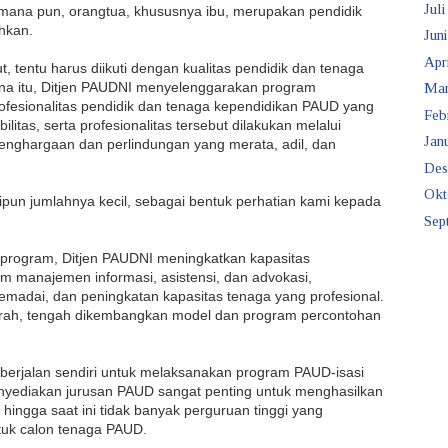
Juli
aimana pun, orangtua, khususnya ibu, merupakan pendidik
hkan.
Juni
Apr
 tentu harus diikuti dengan kualitas pendidik dan tenaga
a itu, Ditjen
PAUDNI
menyelenggarakan program
Mar
profesionalitas pendidik dan tenaga kependidikan
PAUD
yang
Feb
litas, serta profesionalitas tersebut dilakukan melalui
Janu
enghargaan dan perlindungan yang merata, adil, dan
Des
Okt
pun jumlahnya kecil, sebagai bentuk perhatian kami kepada
Sep
 program, Ditjen
PAUDNI
meningkatkan kapasitas
em manajemen informasi, asistensi, dan advokasi,
madai, dan peningkatan kapasitas tenaga yang profesional.
erah, tengah dikembangkan model dan program percontohan
 berjalan sendiri untuk melaksanakan program
PAUD
-isasi
enyediakan jurusan
PAUD
sangat penting untuk menghasilkan
 hingga saat ini tidak banyak perguruan tinggi yang
uk calon tenaga
PAUD.