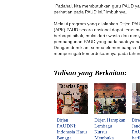
"Padahal, kita membutuhkan guru
PAUD
ya
perhatian pada
PAUD
ini," imbuhnya.
Melalui program yang dijalankan Ditjen
PAU
(APK)
PAUD
secara nasional dapat terus 
berbagai pihak, mulai dari swasta dan mas
pembangunan
PAUD
yang pada saatnya na
Dengan demikian, semua elemen bangsa da
memperingati kemerdekaannya pada tahun
Tulisan yang Berkaitan:
Dirjen
Dirjen Harapkan
Dire
PAUDNI:
Lembaga
Jend
Indonesia Harus
Kursus
PA
Bangga
Membuka
beri