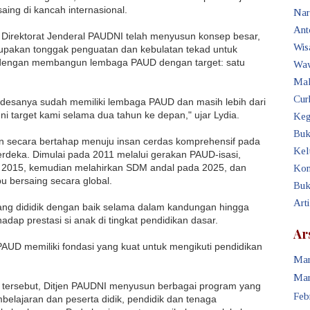
ing di kancah internasional.
Nar
Ant
 Direktorat Jenderal
PAUDNI
telah menyusun konsep besar,
Wis
rupakan tonggak penguatan dan kebulatan tekad untuk
n dengan membangun lembaga
PAUD
dengan target: satu
Waw
Mak
Cur
uh desanya sudah memiliki lembaga
PAUD
dan masih lebih dari
i target kami selama dua tahun ke depan," ujar Lydia.
Keg
Buk
an secara bertahap menuju insan cerdas komprehensif pada
Kel
rdeka. Dimulai pada 2011 melalui gerakan
PAUD
-isasi,
a 2015, kemudian melahirkan
SDM
andal pada 2025, dan
Kon
 bersaing secara global.
Buk
Art
yang dididik dengan baik selama dalam kandungan hingga
rhadap prestasi si anak di tingkat pendidikan dasar.
Ar
PAUD
memiliki fondasi yang kuat untuk mengikuti pendidikan
Mar
Mar
D
tersebut, Ditjen
PAUDNI
menyusun berbagai program yang
Feb
belajaran dan peserta didik, pendidik dan tenaga