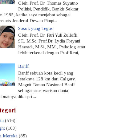
Oleh: Prof. Dr. Thomas Suyatno
Politisi, Pendidik, Bankir Sekitar
un 1985, ketika saya menjabat sebagai
retaris Jenderal Dewan Pimpi...
Sosok yang Tegas
Oleh: Prof. Dr. Fitri Yuli Zulkifli,
ST., M.Sc. Prof.Dr. Lydia Freyani
Hawadi, M.Si., MM., Psikolog atau
lebih terkenal dengan Prof Reni,
Banff
Banff sebuah kota kecil yang
letaknya 128 km dari Calgary.
Magnit Taman Nasional Banff
sebagai situs warisan dunia
uatnya dibanjiri ...
tegori
ta
(516)
ght
(103)
a Mereka
(85)