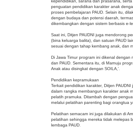
kependidikan, sarana dan prasarana, sert
penguatan pendidikan karakter anak denga
proses pembelajaran
PAUD.
Selain itu, dil
dengan budaya dan potensi daerah, terma
dikembangkan dengan sistem berbasis e-le
Saat ini, Ditjen
PAUDNI
juga mendorong pe
(bina keluarga balita), dan satuan
PAUD
la
sesuai dengan tahap kembang anak, dan me
Di Jawa Timur program ini dikenal dengan 
dan
PAUD.
Sementara itu, di Mamuju progra
Anak atau disingkat dengan
SOILA,
’.
Pendidikan kepramukaan
Terkait pendidikan karakter, Ditjen
PAUDNI
dalam rangka membangun karakter anak me
pelatih pramuka. Ditambah dengan pengua
melalui pelatihan parenting bagi orangtua y
Pelatihan semacam ini juga dilakukan di Am
pelatihan sehingga mereka tidak melepas 
lembaga
PAUD.