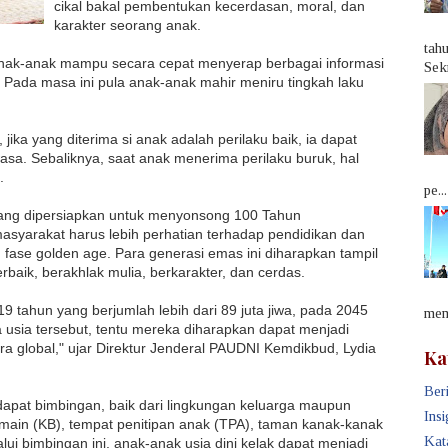
cikal bakal pembentukan kecerdasan, moral, dan
karakter seorang anak.
tah
anak-anak mampu secara cepat menyerap berbagai informasi
Sek
a. Pada masa ini pula anak-anak mahir meniru tingkah laku
ika yang diterima si anak adalah perilaku baik, ia dapat
asa. Sebaliknya, saat anak menerima perilaku buruk, hal
.
pe...
ang dipersiapkan untuk menyonsong 100 Tahun
syarakat harus lebih perhatian terhadap pendidikan dan
 fase golden age. Para generasi emas ini diharapkan tampil
rbaik, berakhlak mulia, berkarakter, dan cerdas.
 tahun yang berjumlah lebih dari 89 juta jiwa, pada 2045
memb
a usia tersebut, tentu mereka diharapkan dapat menjadi
ra global," ujar Direktur Jenderal
PAUDNI
Kemdikbud, Lydia
Ka
Beri
ndapat bimbingan, baik dari lingkungan keluarga maupun
Insi
main (KB), tempat penitipan anak (TPA), taman kanak-kanak
Kat
alui bimbingan ini, anak-anak usia dini kelak dapat menjadi