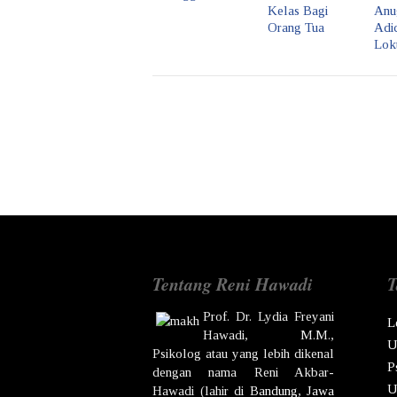
Kelas Bagi
Anu
Orang Tua
Adic
Lok
Tentang Reni Hawadi
T
Prof. Dr.
Lydia Freyani
L
Hawadi,
M.M.,
U
Psikolog atau yang lebih dikenal
P
dengan nama
Reni Akbar-
U
Hawadi
(lahir di
Bandung
,
Jawa