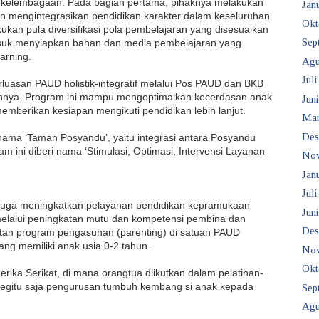
a kelembagaan. Pada bagian pertama, pihaknya melakukan
Janu
n mengintegrasikan pendidikan karakter dalam keseluruhan
Okt
akukan pula diversifikasi pola pembelajaran yang disesuaikan
Sep
suk menyiapkan bahan dan media pembelajaran yang
arning.
Agu
Juli
rluasan
PAUD
holistik-integratif melalui Pos
PAUD
dan
BKB
innya. Program ini mampu mengoptimalkan kecerdasan anak
Juni
mberikan kesiapan mengikuti pendidikan lebih lanjut.
Mar
Des
nama ‘Taman Posyandu’, yaitu integrasi antara Posyandu
m ini diberi nama ‘Stimulasi, Optimasi, Intervensi Layanan
No
Janu
Juli
juga meningkatkan pelayanan pendidikan kepramukaan
Juni
lalui peningkatan mutu dan kompetensi pembina dan
Des
tan program pengasuhan (parenting) di satuan
PAUD
ang memiliki anak usia 0-2 tahun.
No
Okt
erika Serikat, di mana orangtua diikutkan dalam pelatihan-
begitu saja pengurusan tumbuh kembang si anak kepada
Sep
Agu