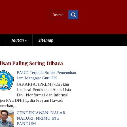
Tautan
»
Sitemap
lisan Paling Sering Dibaca
PAUD Terpadu Solusi Pemenuhan
Jam Mengajar Guru TK
JAKARTA, (PRLM).-Direktur
Jenderal Pendidikan Anak Usia
Dini, Nonformal dan Informal
rjen PAUDNI) Lydia Freyani Hawadi
turkan,...
CENDEKIAWAN: NALAR,
NALURI, NRIMO ING
PANDUM