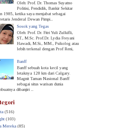
Oleh: Prof. Dr. Thomas Suyatno
Politisi, Pendidik, Bankir Sekitar
un 1985, ketika saya menjabat sebagai
retaris Jenderal Dewan Pimpi...
Sosok yang Tegas
Oleh: Prof. Dr. Fitri Yuli Zulkifli,
ST., M.Sc. Prof.Dr. Lydia Freyani
Hawadi, M.Si., MM., Psikolog atau
lebih terkenal dengan Prof Reni,
Banff
Banff sebuah kota kecil yang
letaknya 128 km dari Calgary.
Magnit Taman Nasional Banff
sebagai situs warisan dunia
uatnya dibanjiri ...
tegori
ta
(516)
ght
(103)
a Mereka
(85)