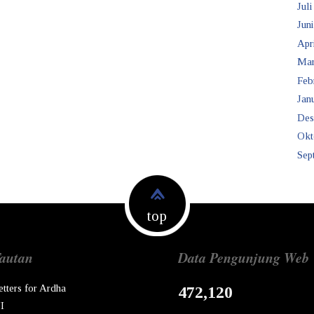
Juli
Juni
Apr
Mar
Feb
Janu
Des
Okt
Sep
top
autan
Data Pengunjung Web
etters for Ardha
472,120
I