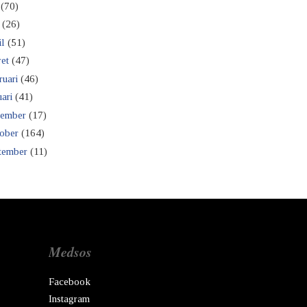
(70)
(26)
il
(51)
et
(47)
ruari
(46)
ari
(41)
ember
(17)
ober
(164)
tember
(11)
Medsos
Facebook
Instagram