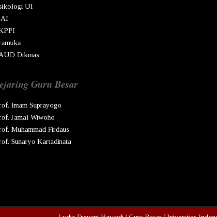
sikologi UI
AI
KPPI
ramuka
AUD Dikmas
ejaring Guru Besar
rof. Imam Suprayogo
rof. Jamal Wiwoho
rof. Muhammad Firdaus
rof. Sunaryo Kartadinata
pyright © Ren
2026
Lydia Freyani Hawadi | Guru Besar Universitas Indon