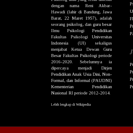
P
dengan nama
Reni Akbar-
U
Hawadi
(lahir di
Bandung
,
Jawa
Barat
,
22 Maret
1957
), adalah
F
seorang
psikolog
, dan
guru besar
P
Ilmu
Psikologi
Pendidikan
P
Fakultas Psikologi
Universitas
Indonesia
(UI) sekaligus
menjabat Ketua Dewan
Guru
J
Besar
Fakultas
Psikologi
periode
2016-2020. Sebelumnya ia
P
dipercaya menjadi
Dirjen
P
Pendidikan Anak Usia Dini, Non-
P
Formal, dan Informal
(PAUDNI)
Kementerian Pendidikan
P
Nasional
RI
periode 2012-2014.
Lebih lengkap di
Wikipedia
Co