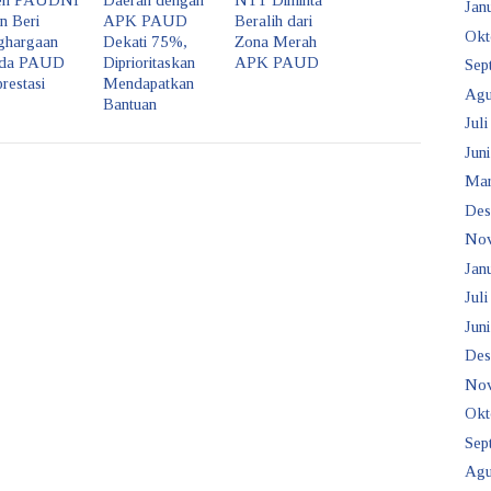
jen PAUDNI
Daerah dengan
NTT Diminta
Janu
n Beri
APK PAUD
Beralih dari
Okt
ghargaan
Dekati 75%,
Zona Merah
da PAUD
Diprioritaskan
APK PAUD
Sep
restasi
Mendapatkan
Agu
Bantuan
Juli
Juni
Mar
Des
No
Janu
Juli
Juni
Des
No
Okt
Sep
Agu