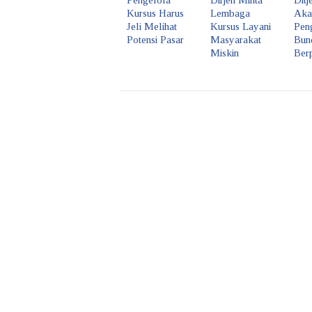
Pengelola
Dirjen Minta
Dit
Kursus Harus
Lembaga
Aka
Jeli Melihat
Kursus Layani
Pen
Potensi Pasar
Masyarakat
Bun
Miskin
Berp