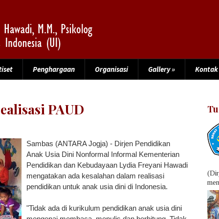
Riset
Penghargaan
Organisasi
Gallery
»
Kontak
realisasi PAUD
Tu
Sambas (ANTARA Jogja) - Dirjen Pendidikan
Anak Usia Dini Nonformal Informal Kementerian
Pendidikan dan Kebudayaan Lydia Freyani Hawadi
(Di
mengatakan ada kesalahan dalam realisasi
menu
pendidikan untuk anak usia dini di Indonesia.
"Tidak ada di kurikulum pendidikan anak usia dini
mengenai membaca, menulis dan berhitung. Tidak