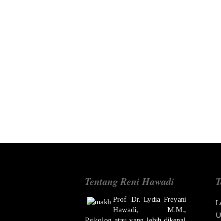
Tentang Reni Hawadi
T
Prof. Dr.
Lydia Freyani
L
Hawadi,
M.M.,
U
Psikolog atau yang lebih dikenal