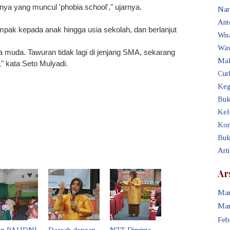
ya yang muncul 'phobia school'," ujarnya.
Nar
Ant
ampak kepada anak hingga usia sekolah, dan berlanjut
Wis
Waw
muda. Tawuran tidak lagi di jenjang SMA, sekarang
Mak
" kata Seto Mulyadi.
Cur
Keg
Buk
Kel
Kon
Buk
Art
Ar
Mar
Mar
Feb