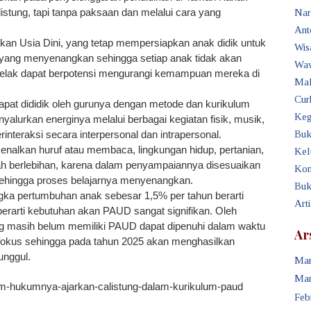
listung, tapi tanpa paksaan dan melalui cara yang
Nar
Ant
ikan Usia Dini, yang tetap mempersiapkan anak didik untuk
Wis
ang menyenangkan sehingga setiap anak tidak akan
Waw
g kelak dapat berpotensi mengurangi kemampuan mereka di
Mak
Cur
dapat dididik oleh gurunya dengan metode dan kurikulum
Keg
alurkan energinya melalui berbagai kegiatan fisik, musik,
rinteraksi secara interpersonal dan intrapersonal.
Buk
enalkan huruf atau membaca, lingkungan hidup, pertanian,
Kel
klah berlebihan, karena dalam penyampaiannya disesuaikan
Kon
sehingga proses belajarnya menyenangkan.
Buk
ka pertumbuhan anak sebesar 1,5% per tahun berarti
Art
r, berarti kebutuhan akan PAUD sangat signifikan. Oleh
ang masih belum memiliki PAUD dapat dipenuhi dalam waktu
Ar
 fokus sehingga pada tahun 2025 akan menghasilkan
unggul.
Mar
Mar
ram-hukumnya-ajarkan-calistung-dalam-kurikulum-paud
Feb