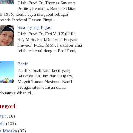
Oleh: Prof. Dr. Thomas Suyatno
Politisi, Pendidik, Bankir Sekitar
un 1985, ketika saya menjabat sebagai
retaris Jenderal Dewan Pimpi...
Sosok yang Tegas
Oleh: Prof. Dr. Fitri Yuli Zulkifli,
ST., M.Sc. Prof.Dr. Lydia Freyani
Hawadi, M.Si., MM., Psikolog atau
lebih terkenal dengan Prof Reni,
Banff
Banff sebuah kota kecil yang
letaknya 128 km dari Calgary.
Magnit Taman Nasional Banff
sebagai situs warisan dunia
uatnya dibanjiri ...
tegori
ta
(516)
ght
(103)
a Mereka
(85)