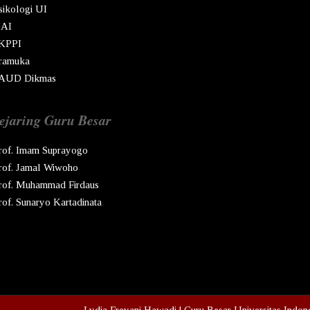
sikologi UI
AI
KPPI
ramuka
AUD Dikmas
ejaring Guru Besar
rof. Imam Suprayogo
rof. Jamal Wiwoho
rof. Muhammad Firdaus
rof. Sunaryo Kartadinata
pyright © Ren
2026
Lydia Freyani Hawadi | Guru Besar Universitas Indon