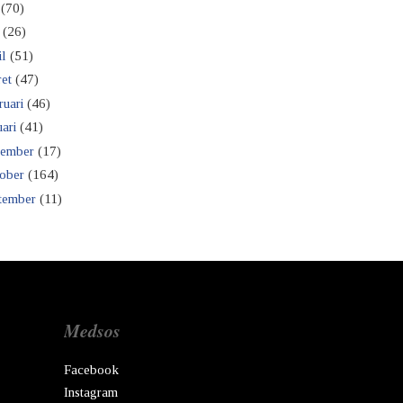
(70)
(26)
il
(51)
et
(47)
ruari
(46)
ari
(41)
ember
(17)
ober
(164)
tember
(11)
Medsos
Facebook
Instagram