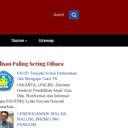
Tautan
»
Sitemap
lisan Paling Sering Dibaca
PAUD Terpadu Solusi Pemenuhan
Jam Mengajar Guru TK
JAKARTA, (PRLM).-Direktur
Jenderal Pendidikan Anak Usia
Dini, Nonformal dan Informal
rjen PAUDNI) Lydia Freyani Hawadi
turkan,...
CENDEKIAWAN: NALAR,
NALURI, NRIMO ING
PANDUM