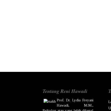
Tentang Reni Hawadi
T
Prof. Dr.
Lydia Freyani
L
Hawadi,
M.M.,
U
Psikolog atau yang lebih dikenal