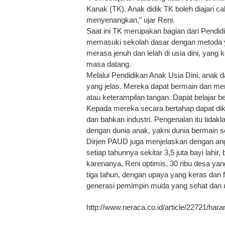
Kanak (TK). Anak didik TK boleh diajari ca
menyenangkan,” ujar Reni.
Saat ini TK merupakan bagian dari Pendid
memasuki sekolah dasar dengan metoda y
merasa jenuh dan lelah di usia dini, yan
masa datang.
Melalui Pendidikan Anak Usia Dini, anak 
yang jelas. Mereka dapat bermain dan meny
atau keterampilan tangan. Dapat belajar be
Kepada mereka secara bertahap dapat dik
dan bahkan industri. Pengenalan itu tida
dengan dunia anak, yakni dunia bermain 
Dirjen PAUD juga menjelaskan dengan ang
setiap tahunnya sekitar 3,5 juta bayi lahi
karenanya, Reni optimis, 30 ribu desa y
tiga tahun, dengan upaya yang keras dan
generasi pemimpin muda yang sehat dan 
http://www.neraca.co.id/article/22721/ha