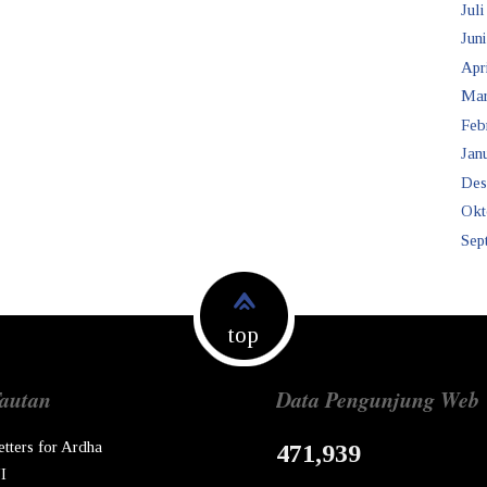
Juli
Juni
Apr
Mar
Feb
Janu
Des
Okt
Sep
top
autan
Data Pengunjung Web
etters for Ardha
471,939
I