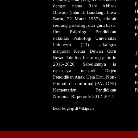
P
dengan nama
Reni Akbar-
U
Hawadi
(lahir di
Bandung
,
Jawa
Barat
,
22 Maret
1957
), adalah
F
seorang
psikolog
, dan
guru besar
P
Ilmu
Psikologi
Pendidikan
P
Fakultas Psikologi
Universitas
Indonesia
(UI) sekaligus
menjabat Ketua Dewan
Guru
J
Besar
Fakultas
Psikologi
periode
2016-2020. Sebelumnya ia
P
dipercaya menjadi
Dirjen
P
Pendidikan Anak Usia Dini, Non-
P
Formal, dan Informal
(PAUDNI)
Kementerian Pendidikan
P
Nasional
RI
periode 2012-2014.
Lebih lengkap di
Wikipedia
Co