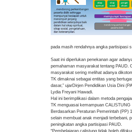
pada masih rendahnya angka partisipasi si
Saat ini diperlukan penekanan agar adan
pemahaman masyarakat tentang PAUD. Gu
masyarakat sering melihat adanya dikoto
TK dimaknai sebagai entitas yang bertug
dasar," ujarDirjen Pendidikan Usia Dini 
Lydia Freyani Hawadi.
Hal ini berimplikasi dalam metoda pengaj
TK menguasai kemampuan CALISTUNG (ba
Berdasarkan Peraturan Pemerintah (PP) 17
selain membuat anak menjadi terbebani, p
peningkatan angka partisipasi PAUD.
“Pembelajaran calistung tidak boleh difo