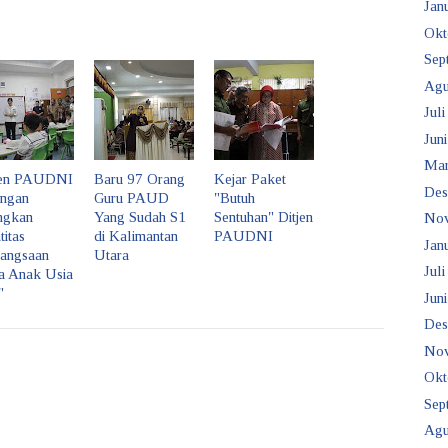
Janu
Okt
Sep
Agu
Juli
Juni
Mar
jen PAUDNI
Baru 97 Orang
Kejar Paket
Des
angan
Guru PAUD
"Butuh
angkan
Yang Sudah S1
Sentuhan" Ditjen
No
titas
di Kalimantan
PAUDNI
Janu
angsaan
Utara
Juli
a Anak Usia
"
Juni
Des
No
Okt
Sep
Agu