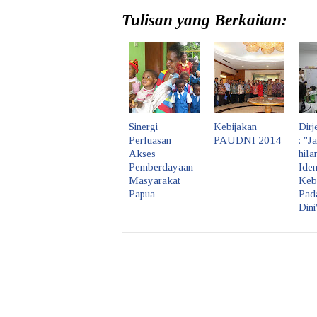
Tulisan yang Berkaitan:
Sinergi
Kebijakan
Dir
Perluasan
PAUDNI 2014
: "J
Akses
hil
Pemberdayaan
Iden
Masyarakat
Keb
Papua
Pad
Dini