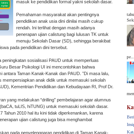
masuk ke pendidikan formal yakni sekolah dasar.
Pemahaman masyarakat akan pentingnya
tah
Sek
pendidikan anak usia dini dinilai masih cukup
rendah. Ini terlihat dengan masih adanya
penerapan ujian calistung bagi lulusan TK untuk
menuju Sekolah Dasar (SD), sehingga berakibat
swa pada pendidikan dini tersebut.
pe...
ya peningkatan sosialisasi PAUD untuk memperluas
ru Besar Psikologi UI ini mencontohkan bahwa
mi antara Taman Kanak-Kanak dan PAUD. "Di masa lalu,
as mempersiapkan anak didik untuk memasuki sekolah
(PAUD), Kementrian Pendidikan dan Kebudayaan RI, Prof Dr.
memb
aran yang melakukan “drilling” pembelajaran agar alumnus
Ka
CA, tuLIS, hiTUNG) untuk memasuki sekolah dasar.
 Tahun 2010 hal itu kini tidak diperkenankan, karena
Beri
enerapan ujian calistung juga bisa menghambat
Insi
Kat
kuskan pada penyelenggaran pendidikan di Taman Kanak-