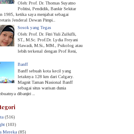
Oleh: Prof. Dr. Thomas Suyatno
Politisi, Pendidik, Bankir Sekitar
un 1985, ketika saya menjabat sebagai
retaris Jenderal Dewan Pimpi...
Sosok yang Tegas
Oleh: Prof. Dr. Fitri Yuli Zulkifli,
ST., M.Sc. Prof.Dr. Lydia Freyani
Hawadi, M.Si., MM., Psikolog atau
lebih terkenal dengan Prof Reni,
Banff
Banff sebuah kota kecil yang
letaknya 128 km dari Calgary.
Magnit Taman Nasional Banff
sebagai situs warisan dunia
uatnya dibanjiri ...
tegori
ta
(516)
ght
(103)
a Mereka
(85)