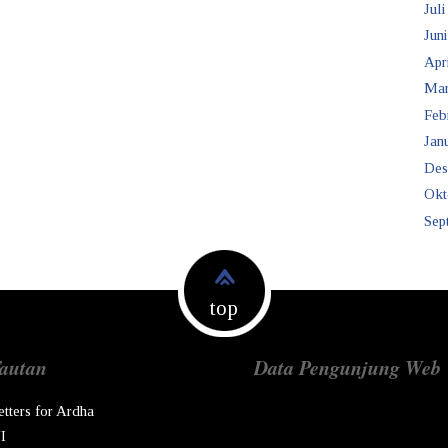
Juli
Juni
Apr
Mar
Feb
Janu
Des
Okt
Sep
top
autan
Data Pengunjung Web
etters for Ardha
I