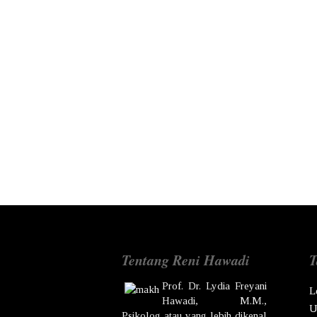
Tentang Reni Hawadi
T
Prof. Dr.
Lydia Freyani
L
Hawadi,
M.M.,
U
Psikolog atau yang lebih dikenal