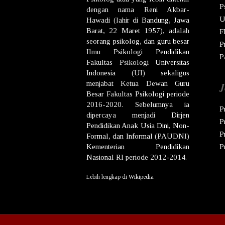
P
dengan nama
Reni Akbar-
U
Hawadi
(lahir di
Bandung
,
Jawa
Barat
,
22 Maret
1957
), adalah
F
seorang
psikolog
, dan
guru besar
P
Ilmu
Psikologi
Pendidikan
P
Fakultas Psikologi
Universitas
Indonesia
(UI) sekaligus
menjabat Ketua Dewan
Guru
J
Besar
Fakultas
Psikologi
periode
2016-2020. Sebelumnya ia
P
dipercaya menjadi
Dirjen
P
Pendidikan Anak Usia Dini, Non-
P
Formal, dan Informal
(PAUDNI)
Kementerian Pendidikan
P
Nasional
RI
periode 2012-2014.
Lebih lengkap di
Wikipedia
Co