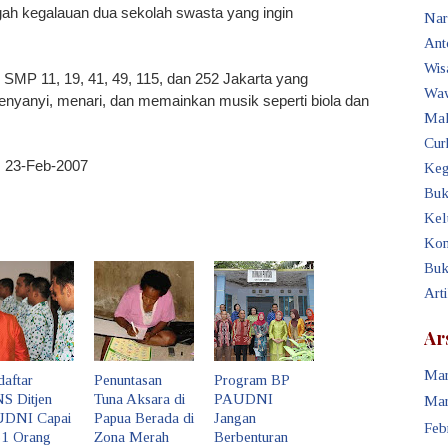
gah kegalauan dua sekolah swasta yang ingin
Nar
Ant
Wis
i SMP 11, 19, 41, 49, 115, dan 252 Jakarta yang
Waw
nyanyi, menari, dan memainkan musik seperti biola dan
Mak
Cur
,
23-Feb-2007
Keg
Buk
Kel
Kon
Buk
Art
Ar
Mar
daftar
Penuntasan
Program BP
S Ditjen
Tuna Aksara di
PAUDNI
Mar
DNI Capai
Papua Berada di
Jangan
Feb
61 Orang
Zona Merah
Berbenturan