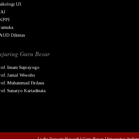
sikologi UI
AI
KPPI
ramuka
AUD Dikmas
ejaring Guru Besar
rof. Imam Suprayogo
rof. Jamal Wiwoho
rof. Muhammad Firdaus
rof. Sunaryo Kartadinata
pyright © Ren
2026
Lydia Freyani Hawadi | Guru Besar Universitas Indon