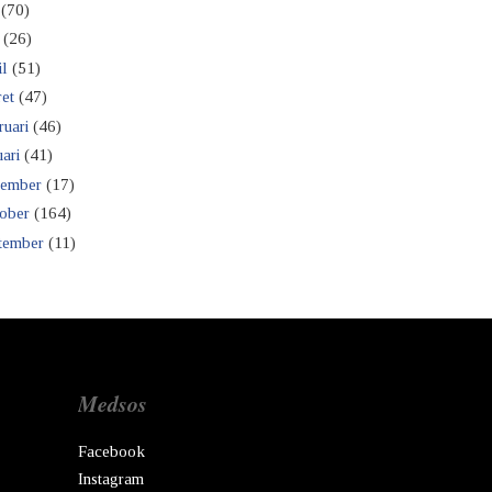
(70)
(26)
il
(51)
et
(47)
ruari
(46)
ari
(41)
ember
(17)
ober
(164)
tember
(11)
Medsos
Facebook
Instagram