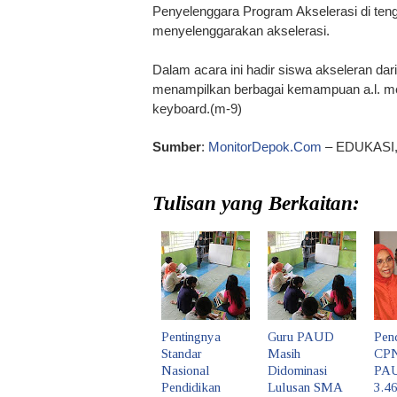
Penyelenggara Program Akselerasi di ten
menyelenggarakan akselerasi.
Dalam acara ini hadir siswa akseleran dar
menampilkan berbagai kemampuan a.l. me
keyboard.(m-9)
Sumber
:
MonitorDepok.Com
– EDUKASI
Tulisan yang Berkaitan:
Pentingnya
Guru PAUD
Pen
Standar
Masih
CPN
Nasional
Didominasi
PAU
Pendidikan
Lulusan SMA
3.4