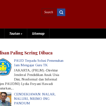
Tautan
»
Sitemap
lisan Paling Sering Dibaca
PAUD Terpadu Solusi Pemenuhan
Jam Mengajar Guru TK
JAKARTA, (PRLM).-Direktur
Jenderal Pendidikan Anak Usia
Dini, Nonformal dan Informal
rjen PAUDNI) Lydia Freyani Hawadi
turkan,...
CENDEKIAWAN: NALAR,
NALURI, NRIMO ING
PANDUM