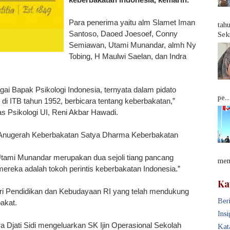
Para penerima yaitu alm Slamet Iman
tah
Santoso, Daoed Joesoef, Conny
Sek
Semiawan, Utami Munandar, almh Ny
Tobing, H Maulwi Saelan, dan Indra
gai Bapak Psikologi Indonesia, ternyata dalam pidato
pe...
di ITB tahun 1952, berbicara tentang keberbakatan,”
s Psikologi UI, Reni Akbar Hawadi.
pat Anugerah Keberbakatan Satya Dharma Keberbakatan
ami Munandar merupakan dua sejoli tiang pancang
memb
ereka adalah tokoh perintis keberbakatan Indonesia.”
Ka
i Pendidikan dan Kebudayaan RI yang telah mendukung
Beri
akat.
Insi
 Djati Sidi mengeluarkan SK Ijin Operasional Sekolah
Kat