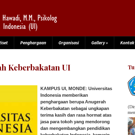
Riset
Penghargaan
Organisasi
Gallery
»
Kontak
ah Keberbakatan UI
Tu
KAMPUS UI, MONDE: Universitas
Indonesia memberikan
penghargaan berupa Anugerah
(Di
Keberbakatan sebagai ungkapan
menu
terima kasih dan rasa hormat atas
jasa para tokoh yang mendorong
dan mengembangkan pendidikan
keberbakatan Indonesia, kemarin.