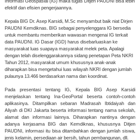
Informasi Geospasial (IG) maka tugas Ditjen PAUDNI bisa lebih
efektif dan efisien pengerjaannya.
Kepala BIG Dr. Asep Karsidi, M.Sc menyambut baik niat Dirjen
PAUDNI Kemdiknas. BIG sebagai penyelenggara IG bersedia
untuk membantu memberikan wawasan mengenai IG terkait
data PAUDNI. IG Dasar (IGD) harus disebarluaskan ke
masyarakat luas suapaya masyarakat melek peta. Apalagi
dengan telah diselenggarakannya sidang penetapan Peta NKRI
Tahun 2012, masyarakat umum khususnya anak-anak
diharapkan bisa mengetahui luas wilayah NKRI dengan jumlah
pulaunya 13.466 berdasarkan nama dan koordinat.
Pada presentasi tentang IG, Kepala BIG Asep Karsidi
menjelaskan tentang Ina-GeoPortal beserta contoh-contoh
aplikasinya. Ditampilkan sebaran Madrasah Ibtidaiyah dan
Aliyah di DKI Jakarta beserta informasi tentang nama sekolah,
alamat dan informasi lainnya. Diharapkan nantinya dengan
adanya kerjasama BIG dan Kemdiknas, khususnya Ditjen
PAUDNI, informasi itu bisa ditambahkan dengan jumlah siswa,
jenis kelamin, persediaan air bersih, tahun pembangunan, dll.