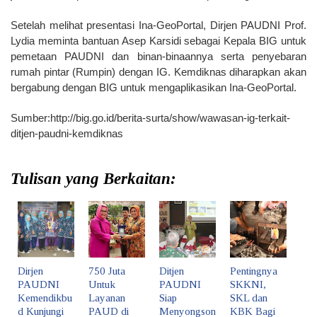
Setelah melihat presentasi Ina-GeoPortal, Dirjen PAUDNI Prof.
Lydia meminta bantuan Asep Karsidi sebagai Kepala BIG untuk
pemetaan PAUDNI dan binan-binaannya serta penyebaran
rumah pintar (Rumpin) dengan IG. Kemdiknas diharapkan akan
bergabung dengan BIG untuk mengaplikasikan Ina-GeoPortal.
Sumber:http://big.go.id/berita-surta/show/wawasan-ig-terkait-
ditjen-paudni-kemdiknas
Tulisan yang Berkaitan:
Dirjen
750 Juta
Ditjen
Pentingnya
PAUDNI
Untuk
PAUDNI
SKKNI,
Kemendikbu
Layanan
Siap
SKL dan
d Kunjungi
PAUD di
Menyongson
KBK Bagi