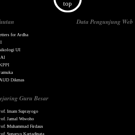
top
autan
Data Pengunjung Web
etters for Ardha
I
sikologi UI
AI
KPPI
ramuka
AUD Dikmas
ejaring Guru Besar
rof. Imam Suprayogo
rof. Jamal Wiwoho
rof. Muhammad Firdaus
rof. Sunaryo Kartadinata