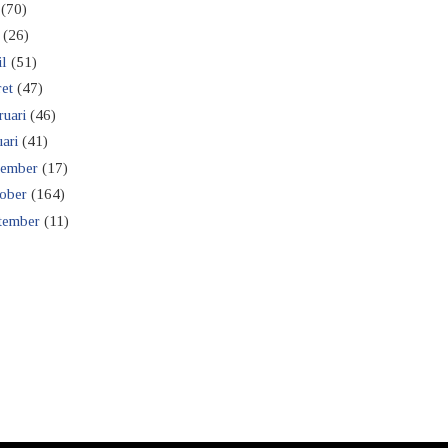
(70)
(26)
il
(51)
et
(47)
ruari
(46)
ari
(41)
ember
(17)
ober
(164)
tember
(11)