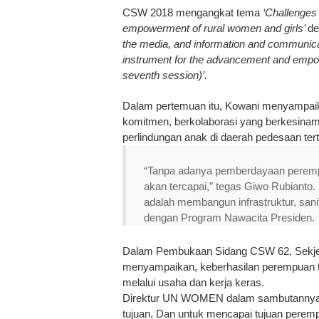
CSW 2018 mengangkat tema
‘Challenges 
empowerment of rural women and girls’
de
the media, and information and communica
instrument for the advancement and empo
seventh session)’.
Dalam pertemuan itu, Kowani menyampai
komitmen, berkolaborasi yang berkesin
perlindungan anak di daerah pedesaan terti
“Tanpa adanya pemberdayaan peremp
akan tercapai,” tegas Giwo Rubianto.
adalah membangun infrastruktur, sani
dengan Program Nawacita Presiden.
Dalam Pembukaan Sidang CSW 62, Sekjen
menyampaikan, keberhasilan perempuan ti
melalui usaha dan kerja keras.
Direktur UN WOMEN dalam sambutannya,
tujuan. Dan untuk mencapai tujuan perem