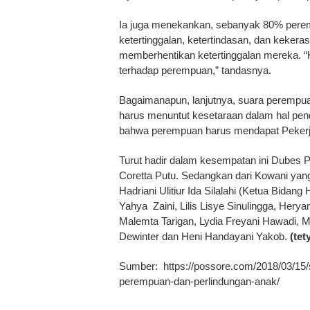
Ia juga menekankan, sebanyak 80% perem
ketertinggalan, ketertindasan, dan keker
memberhentikan ketertinggalan mereka. 
terhadap perempuan,” tandasnya.
Bagaimanapun, lanjutnya, suara perempu
harus menuntut kesetaraan dalam hal pe
bahwa perempuan harus mendapat Pekerj
Turut hadir dalam kesempatan ini Dubes 
Coretta Putu. Sedangkan dari Kowani yan
Hadriani Ulitiur Ida Silalahi (Ketua Bidan
Yahya Zaini, Lilis Lisye Sinulingga, Her
Malemta Tarigan, Lydia Freyani Hawadi, Me
Dewinter dan Heni Handayani Yakob.
(tet
Sumber: https://possore.com/2018/03/15
perempuan-dan-perlindungan-anak/