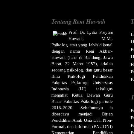
Tentang Reni Hawadi
T
Prof. Dr.
Lydia Freyani
L
Hawadi,
M.M.,
U
Psikolog atau yang lebih dikenal
P
dengan nama
Reni Akbar-
U
Hawadi
(lahir di
Bandung
,
Jawa
Barat
,
22 Maret
1957
), adalah
F
seorang
psikolog
, dan
guru besar
P
Ilmu
Psikologi
Pendidikan
P
Fakultas Psikologi
Universitas
Indonesia
(UI) sekaligus
menjabat Ketua Dewan
Guru
J
Besar
Fakultas
Psikologi
periode
2016-2020. Sebelumnya ia
P
dipercaya menjadi
Dirjen
P
Pendidikan Anak Usia Dini, Non-
P
Formal, dan Informal
(PAUDNI)
Kementerian Pendidikan
P