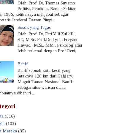
Oleh: Prof. Dr. Thomas Suyatno
Politisi, Pendidik, Bankir Sekitar
un 1985, ketika saya menjabat sebagai
retaris Jenderal Dewan Pimpi...
Sosok yang Tegas
Oleh: Prof. Dr. Fitri Yuli Zulkifli,
ST., M.Sc. Prof.Dr. Lydia Freyani
Hawadi, M.Si., MM., Psikolog atau
lebih terkenal dengan Prof Reni,
Banff
Banff sebuah kota kecil yang
letaknya 128 km dari Calgary.
Magnit Taman Nasional Banff
sebagai situs warisan dunia
uatnya dibanjiri ...
tegori
ta
(516)
ght
(103)
a Mereka
(85)