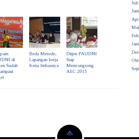
Juli
Juni
Apr
Mar
Feb
Janu
Des
gram
Beda Metode,
Ditjen PAUDNI
DNI di
Lapangan kerja
Siap
Okt
ten Sudah
Kena Imbasnya
Menyongsong
Sep
ampaui
AEC 2015
et