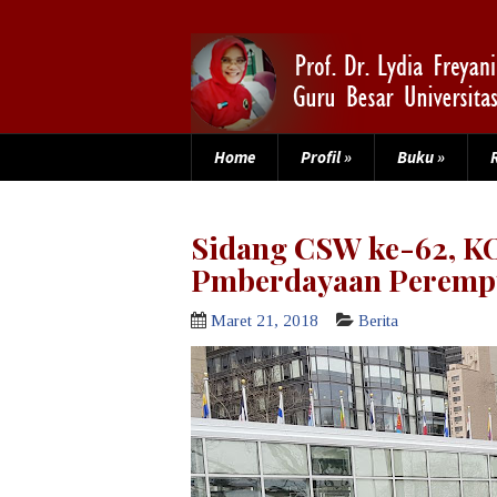
Home
Profil
»
Buku
»
Sidang CSW ke-62, K
Pmberdayaan Perempu
Maret 21, 2018
Berita