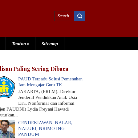
Tautan
»
Sitemap
lisan Paling Sering Dibaca
PAUD Terpadu Solusi Pemenuhan
Jam Mengajar Guru TK
JAKARTA, (PRLM).-Direktur
Jenderal Pendidikan Anak Usia
Dini, Nonformal dan Informal
rjen PAUDNI) Lydia Freyani Hawadi
turkan,...
CENDEKIAWAN: NALAR,
NALURI, NRIMO ING
PANDUM