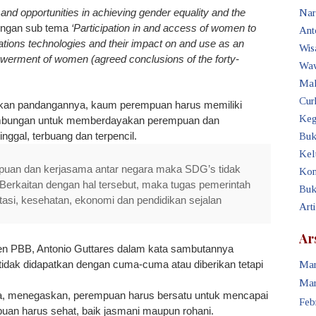
and opportunities in achieving gender equality and the
Nar
ngan sub tema
‘Participation in and access of women to
Ant
tions technologies and their impact on and use as an
Wis
werment of women (agreed conclusions of the forty-
Waw
Mak
Cur
kan pandangannya, kaum perempuan harus memiliki
Keg
ambungan untuk memberdayakan perempuan dan
nggal, terbuang dan terpencil.
Buk
Kel
uan dan kerjasama antar negara maka SDG’s tidak
Kon
 Berkaitan dengan hal tersebut, maka tugas pemerintah
Buk
tasi, kesehatan, ekonomi dan pendidikan sejalan
Art
Ar
 PBB, Antonio Guttares dalam kata sambutannya
dak didapatkan dengan cuma-cuma atau diberikan tetapi
Mar
Mar
 menegaskan, perempuan harus bersatu untuk mencapai
Feb
puan harus sehat, baik jasmani maupun rohani.