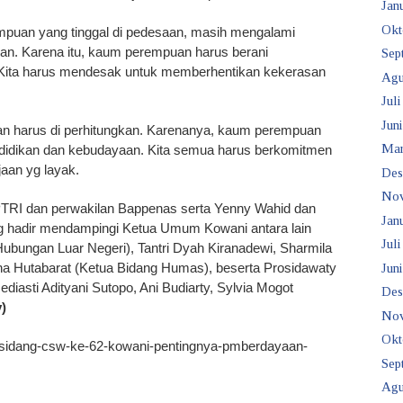
Janu
Okt
puan yang tinggal di pedesaan, masih mengalami
asan. Karena itu, kaum perempuan harus berani
Sep
“Kita harus mendesak untuk memberhentikan kekerasan
Agu
Juli
Juni
an harus di perhitungkan. Karenanya, kaum perempuan
Mar
ndidikan dan kebudayaan. Kita semua harus berkomitmen
aan yg layak.
Des
No
PTRI dan perwakilan Bappenas serta Yenny Wahid dan
Janu
g hadir mendampingi Ketua Umum Kowani antara lain
Juli
g Hubungan Luar Negeri), Tantri Dyah Kiranadewi, Sharmila
yana Hutabarat (Ketua Bidang Humas), beserta Prosidawaty
Juni
diasti Adityani Sutopo, Ani Budiarty, Sylvia Mogot
Des
y)
No
Okt
/sidang-csw-ke-62-kowani-pentingnya-pmberdayaan-
Sep
Agu