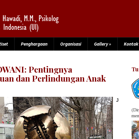
Riset
Penghargaan
Organisasi
Gallery
»
Kontak
OWANI: Pentingnya
Tu
an dan Perlindungan Anak
J
(Di
menu