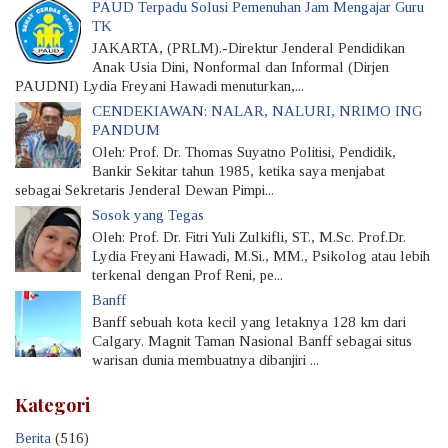
PAUD Terpadu Solusi Pemenuhan Jam Mengajar Guru
TK
JAKARTA, (PRLM).-Direktur Jenderal Pendidikan
Anak Usia Dini, Nonformal dan Informal (Dirjen
PAUDNI) Lydia Freyani Hawadi menuturkan,...
CENDEKIAWAN: NALAR, NALURI, NRIMO ING
PANDUM
Oleh: Prof. Dr. Thomas Suyatno Politisi, Pendidik,
Bankir Sekitar tahun 1985, ketika saya menjabat
sebagai Sekretaris Jenderal Dewan Pimpi...
Sosok yang Tegas
Oleh: Prof. Dr. Fitri Yuli Zulkifli, ST., M.Sc. Prof.Dr.
Lydia Freyani Hawadi, M.Si., MM., Psikolog atau lebih
terkenal dengan Prof Reni, pe...
Banff
Banff sebuah kota kecil yang letaknya 128 km dari
Calgary. Magnit Taman Nasional Banff sebagai situs
warisan dunia membuatnya dibanjiri ...
Kategori
Berita
(516)