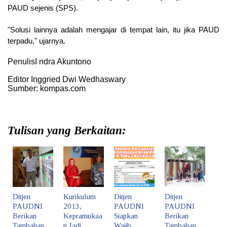
PAUD sejenis (SPS).
"Solusi lainnya adalah mengajar di tempat lain, itu jika PAUD
terpadu," ujarnya.
Penulis
I ndra Akuntono
Editor Inggried Dwi Wedhaswary
Sumber: kompas.com
Tulisan yang Berkaitan:
Ditjen
Kurikulum
Ditjen
Ditjen
PAUDNI
2013,
PAUDNI
PAUDNI
Berikan
Kepramukaa
Siapkan
Berikan
Tambahan
n Jadi
Wajib
Tambahan