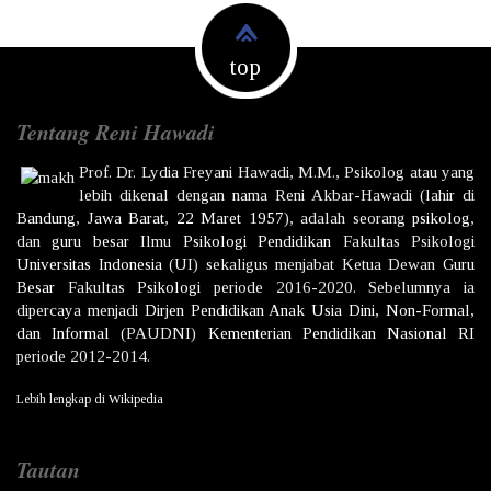
top
Tentang Reni Hawadi
Prof. Dr.
Lydia Freyani Hawadi,
M.M., Psikolog atau yang
lebih dikenal dengan nama
Reni Akbar-Hawadi
(lahir di
Bandung
,
Jawa Barat
,
22 Maret
1957
), adalah seorang
psikolog
,
dan
guru besar
Ilmu
Psikologi
Pendidikan
Fakultas Psikologi
Universitas Indonesia
(UI) sekaligus menjabat Ketua Dewan
Guru
Besar
Fakultas
Psikologi
periode 2016-2020. Sebelumnya ia
dipercaya menjadi
Dirjen
Pendidikan Anak Usia Dini, Non-Formal,
dan Informal
(PAUDNI)
Kementerian Pendidikan Nasional
RI
periode 2012-2014.
Lebih lengkap di
Wikipedia
Tautan