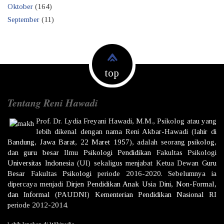
Oktober
(164)
September
(11)
top
Tentang Reni Hawadi
Prof. Dr.
Lydia Freyani Hawadi,
M.M., Psikolog atau yang
lebih dikenal dengan nama
Reni Akbar-Hawadi
(lahir di
Bandung
,
Jawa Barat
,
22 Maret
1957
), adalah seorang
psikolog
,
dan
guru besar
Ilmu
Psikologi
Pendidikan
Fakultas Psikologi
Universitas Indonesia
(UI) sekaligus menjabat Ketua Dewan
Guru
Besar
Fakultas
Psikologi
periode 2016-2020. Sebelumnya ia
dipercaya menjadi
Dirjen
Pendidikan Anak Usia Dini, Non-Formal,
dan Informal
(PAUDNI)
Kementerian Pendidikan Nasional
RI
periode 2012-2014.