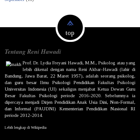
top
Tentang Reni Hawadi
Prof. Dr.
Lydia Freyani Hawadi,
M.M., Psikolog atau yang
lebih dikenal dengan nama
Reni Akbar-Hawadi
(lahir di
Bandung
,
Jawa Barat
,
22 Maret
1957
), adalah seorang
psikolog
,
dan
guru besar
Ilmu
Psikologi
Pendidikan
Fakultas Psikologi
Universitas Indonesia
(UI) sekaligus menjabat Ketua Dewan
Guru
Besar
Fakultas
Psikologi
periode 2016-2020. Sebelumnya ia
dipercaya menjadi
Dirjen
Pendidikan Anak Usia Dini, Non-Formal,
dan Informal
(PAUDNI)
Kementerian Pendidikan Nasional
RI
periode 2012-2014.
Lebih lengkap di
Wikipedia