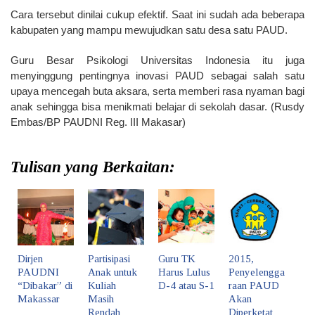
Cara tersebut dinilai cukup efektif. Saat ini sudah ada beberapa
kabupaten yang mampu mewujudkan satu desa satu PAUD.
Guru Besar Psikologi Universitas Indonesia itu juga
menyinggung pentingnya inovasi PAUD sebagai salah satu
upaya mencegah buta aksara, serta memberi rasa nyaman bagi
anak sehingga bisa menikmati belajar di sekolah dasar. (Rusdy
Embas/BP PAUDNI Reg. III Makasar)
Tulisan yang Berkaitan:
Dirjen
Partisipasi
Guru TK
2015,
PAUDNI
Anak untuk
Harus Lulus
Penyelengga
“Dibakar” di
Kuliah
D-4 atau S-1
raan PAUD
Makassar
Masih
Akan
Rendah
Diperketat