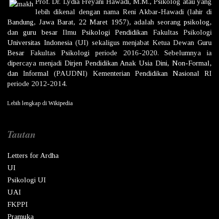
Prof. Dr.
Lydia Freyani Hawadi,
M.M., Psikolog atau yang
lebih dikenal dengan nama
Reni Akbar-Hawadi
(lahir di
Bandung
,
Jawa Barat
,
22 Maret
1957
), adalah seorang
psikolog
,
dan
guru besar
Ilmu
Psikologi
Pendidikan
Fakultas Psikologi
Universitas Indonesia
(UI) sekaligus menjabat Ketua Dewan
Guru
Besar
Fakultas
Psikologi
periode 2016-2020. Sebelumnya ia
dipercaya menjadi
Dirjen
Pendidikan Anak Usia Dini, Non-Formal,
dan Informal
(PAUDNI)
Kementerian Pendidikan Nasional
RI
periode 2012-2014.
Lebih lengkap di
Wikipedia
Tautan
Letters for Ardha
UI
Psikologi UI
UAI
FKPPI
Pramuka