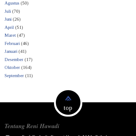
Agustus
(50)
Juli
(70)
Juni
(26)
April
(51)
Maret
(47)
Februari
(46)
Januari
(41)
Desember
(17)
Oktober
(164)
September
(11)
top
Tentang Reni Hawadi