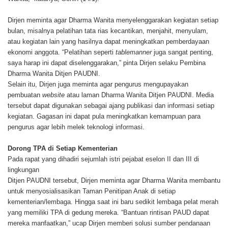
Dirjen meminta agar Dharma Wanita menyelenggarakan kegiatan setiap
bulan, misalnya pelatihan tata rias kecantikan, menjahit, menyulam,
atau kegiatan lain yang hasilnya dapat meningkatkan pemberdayaan
ekonomi anggota. “Pelatihan seperti
tablemanner
juga sangat penting,
saya harap ini dapat diselenggarakan,” pinta Dirjen selaku Pembina
Dharma Wanita Ditjen PAUDNI.
Selain itu, Dirjen juga meminta agar pengurus mengupayakan
pembuatan
website
atau laman Dharma Wanita Ditjen PAUDNI. Media
tersebut dapat digunakan sebagai ajang publikasi dan informasi setiap
kegiatan. Gagasan ini dapat pula meningkatkan kemampuan para
pengurus agar lebih melek teknologi informasi.
Dorong TPA di Setiap Kementerian
Pada rapat yang dihadiri sejumlah istri pejabat eselon II dan III di
lingkungan
Ditjen PAUDNI tersebut, Dirjen meminta agar Dharma Wanita membantu
untuk menyosialisasikan Taman Penitipan Anak di setiap
kementerian/lembaga. Hingga saat ini baru sedikit lembaga pelat merah
yang memiliki TPA di gedung mereka. “Bantuan rintisan PAUD dapat
mereka manfaatkan,” ucap Dirjen memberi solusi sumber pendanaan