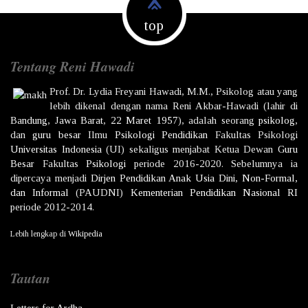
top
Tentang Reni Hawadi
Prof. Dr.
Lydia Freyani Hawadi,
M.M., Psikolog atau yang
lebih dikenal dengan nama
Reni Akbar-Hawadi
(lahir di
Bandung
,
Jawa Barat
,
22 Maret
1957
), adalah seorang
psikolog
,
dan
guru besar
Ilmu
Psikologi
Pendidikan
Fakultas Psikologi
Universitas Indonesia
(UI) sekaligus menjabat Ketua Dewan
Guru
Besar
Fakultas
Psikologi
periode 2016-2020. Sebelumnya ia
dipercaya menjadi
Dirjen
Pendidikan Anak Usia Dini, Non-Formal,
dan Informal
(PAUDNI)
Kementerian Pendidikan Nasional
RI
periode 2012-2014.
Lebih lengkap di
Wikipedia
Tautan
Letters for Ardha