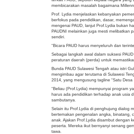
membicarakan masalah bagaimana Millen
Prof. Lydia menjelaskan kebanyakan pemerin
berfokus pada pendidikan, dasar, memengah
mengenai PAUD, lanjut Prof.Lydia bukan h
PAUDNI melainkan juga mesti melibatkan p
sendiri.
“Bicara PAUD harus menyeluruh dan terinte
Sebagai langkah awal dalam suksesi PAUD 
peraturan daerah (perda) untuk memastikan
Bunda PAUD Sulawesi Tengah atau istri Gu
mengimbau agar terutama di Sulawesi Ten
2014, yang mengusung tagline “Satu Desa
“Beliau (Prof.Lydia) mempunyai program ya
harus ada pendidikan terhadap anak usia d
sambutanya.
Selain itu Prof.Lydia di penghujung dialog
bertemakan pengenalan angka, binatang, c
anak. Ajakan Prof.Lydia disambut dengan ke
peserta. Mereka ikut bernyanyi senang gem
tawa.