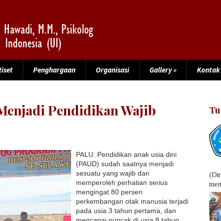
Riset
Penghargaan
Organisasi
Gallery
»
Kontak
enjadi Pendidikan Wajib
Tu
PALU. Pendidikan anak usia dini
(PAUD) sudah saatnya menjadi
sesuatu yang wajib dan
(Di
memperoleh perhatian serius
menu
mengingat 80 persen
perkembangan otak manusia terjadi
pada usia 3 tahun pertama, dan
mencapai puncak di usia 8 tahun.