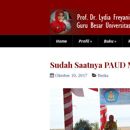
Home
Profil
»
Buku
»
Sudah Saatnya PAUD M
Oktober 10, 2017
Berita