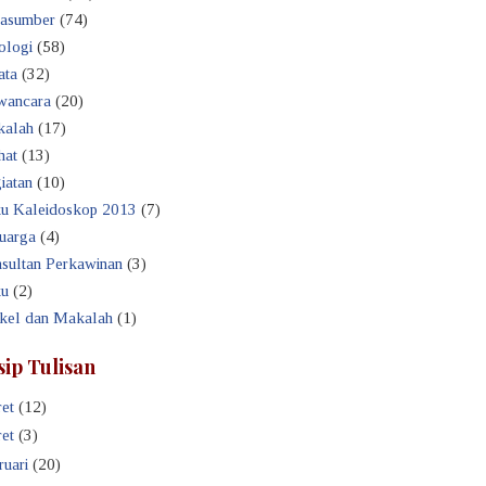
asumber
(74)
ologi
(58)
ata
(32)
ancara
(20)
alah
(17)
hat
(13)
iatan
(10)
u Kaleidoskop 2013
(7)
uarga
(4)
sultan Perkawinan
(3)
u
(2)
ikel dan Makalah
(1)
sip Tulisan
et
(12)
et
(3)
ruari
(20)