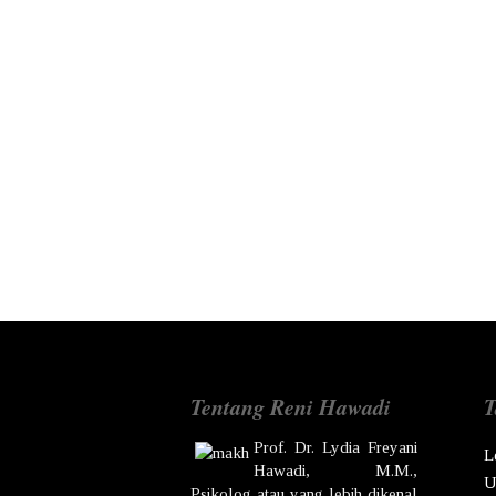
Tentang Reni Hawadi
T
Prof. Dr.
Lydia Freyani
L
Hawadi,
M.M.,
U
Psikolog atau yang lebih dikenal