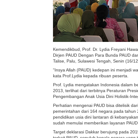
Kemendikbud, Prof. Dr. Lydia Freyani Haw
Dirjen PAUD Dengan Para Bunda PAUD dan
Talise, Palu, Sulawesi Tengah, Senin (16/12
“Insya Allah (PAUD) kedepan ini menjadi w
kata Prof.Lydia kepada ribuan peserta.
Prof. Lydia mengatakan Indonesia dalam b
2013, terlihat dari terbitnya Peraturan Pr
Pengembangan Anak Usia Dini Holistik-Integ
Perhatian mengenai PAUD bisa ditelisik dar
pemerintahan dari 164 negara pada tahun 
pendidikan usia dini lantaran di kebanyak
sudah memulai memberikan layanan PAUD
Target deklarasi Dakkar berujung pada 201
terkait PAUD, sepuluh kepala negara yan