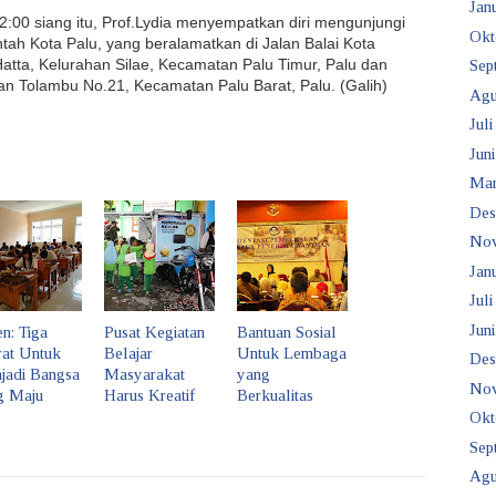
Janu
12:00 siang itu, Prof.Lydia menyempatkan diri mengunjungi
Okt
ah Kota Palu, yang beralamatkan di Jalan Balai Kota
atta, Kelurahan Silae, Kecamatan Palu Timur, Palu dan
Sep
an Tolambu No.21, Kecamatan Palu Barat, Palu. (Galih)
Agu
Juli
Juni
Mar
Des
No
Janu
Juli
Juni
en: Tiga
Pusat Kegiatan
Bantuan Sosial
rat Untuk
Belajar
Untuk Lembaga
Des
jadi Bangsa
Masyarakat
yang
No
g Maju
Harus Kreatif
Berkualitas
Okt
Sep
Agu