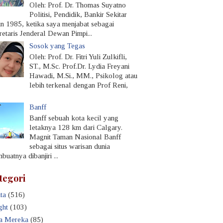
Oleh: Prof. Dr. Thomas Suyatno
Politisi, Pendidik, Bankir Sekitar
un 1985, ketika saya menjabat sebagai
retaris Jenderal Dewan Pimpi...
Sosok yang Tegas
Oleh: Prof. Dr. Fitri Yuli Zulkifli,
ST., M.Sc. Prof.Dr. Lydia Freyani
Hawadi, M.Si., MM., Psikolog atau
lebih terkenal dengan Prof Reni,
Banff
Banff sebuah kota kecil yang
letaknya 128 km dari Calgary.
Magnit Taman Nasional Banff
sebagai situs warisan dunia
uatnya dibanjiri ...
tegori
ta
(516)
ght
(103)
a Mereka
(85)