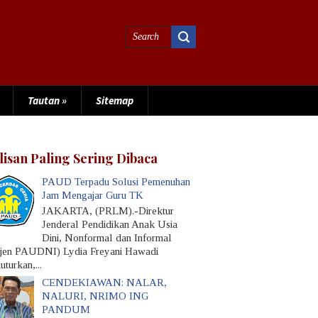
Tautan
»
Sitemap
lisan Paling Sering Dibaca
PAUD Terpadu Solusi Pemenuhan
Jam Mengajar Guru TK
JAKARTA, (PRLM).-Direktur
Jenderal Pendidikan Anak Usia
Dini, Nonformal dan Informal
rjen PAUDNI) Lydia Freyani Hawadi
turkan,...
CENDEKIAWAN: NALAR,
NALURI, NRIMO ING
PANDUM