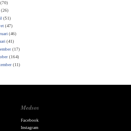
(70)
(26)
il
(51)
et
(47)
ruari
(46)
ari
(41)
ember
(17)
ober
(164)
tember
(11)
Medsos
Facebook
Instagram