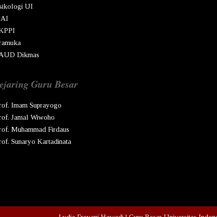
sikologi UI
AI
KPPI
ramuka
AUD Dikmas
ejaring Guru Besar
rof. Imam Suprayogo
rof. Jamal Wiwoho
rof. Muhammad Firdaus
rof. Sunaryo Kartadinata
pyright © Ren
2026
Lydia Freyani Hawadi | Guru Besar Universitas Indon