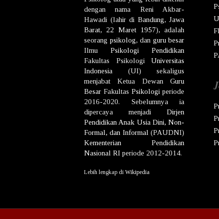
P
dengan nama
Reni Akbar-
U
Hawadi
(lahir di
Bandung
,
Jawa
Barat
,
22 Maret
1957
), adalah
F
seorang
psikolog
, dan
guru besar
P
Ilmu
Psikologi
Pendidikan
P
Fakultas Psikologi
Universitas
Indonesia
(UI) sekaligus
menjabat Ketua Dewan
Guru
J
Besar
Fakultas
Psikologi
periode
2016-2020. Sebelumnya ia
P
dipercaya menjadi
Dirjen
P
Pendidikan Anak Usia Dini, Non-
P
Formal, dan Informal
(PAUDNI)
Kementerian Pendidikan
P
Nasional
RI
periode 2012-2014.
Lebih lengkap di
Wikipedia
Co