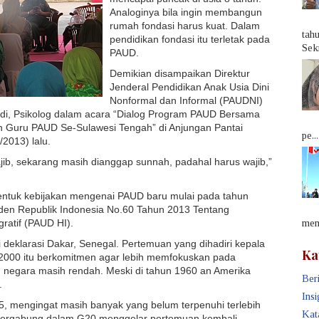
Analoginya bila ingin membangun
rumah fondasi harus kuat. Dalam
tah
pendidikan fondasi itu terletak pada
Sek
PAUD.
Demikian disampaikan Direktur
Jenderal Pendidikan Anak Usia Dini
Nonformal dan Informal (PAUDNI)
adi, Psikolog dalam acara “Dialog Program PAUD Bersama
 Guru PAUD Se-Sulawesi Tengah” di Anjungan Pantai
pe...
/2013) lalu.
ajib, sekarang masih dianggap sunnah, padahal harus wajib,”
entuk kebijakan mengenai PAUD baru mulai pada tahun
esiden Republik Indonesia No.60 Tahun 2013 Tentang
ratif (PAUD HI).
memb
i deklarasi Dakar, Senegal. Pertemuan yang dihadiri kepala
Ka
2000 itu berkomitmen agar lebih memfokuskan pada
an negara masih rendah. Meski di tahun 1960 an Amerika
Beri
.
Insi
5, mengingat masih banyak yang belum terpenuhi terlebih
Kat
g tergabung dalam G20 menggelar pertemuan kembali