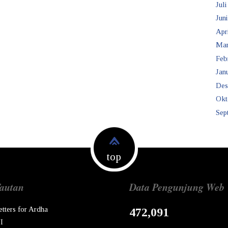
Juli
Juni
Apr
Mar
Feb
Janu
Des
Okt
Sep
top
autan
Data Pengunjung Web
etters for Ardha
472,091
I