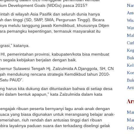
nium Development Goals (MDGs) pasca 2015?
Nar
Ant
tah di wilayah Asia Pasifik dan seluruh dunia hanya
 dan tinggi (SD, SMP, SMA, Perguruan Tinggi). Bicara
Wis
anya melulu tanggung jawab Kemdikbud, khususnya Ditjen
Waw
ara pemangku kepentingan, termasuk masyarakat itu
Mak
Cur
grasi,” katanya.
Keg
HI, pemerintahan provinsi, kabupaten/kota bisa membuat
Buk
 segala kebijakan berjalan dengan baik.
Kel
bernur Sulawesi Tengah Hj. Zalzulmida A.Djanggola, SH, CN
Kon
gah mendukung rencana strategis Kemdikbud tahun 2010-
 Satu PAUD”.
Buk
Art
ng harus kita dukung dan dituntaskan bahwa di setiap desa
ini dalam bentuk apapun,” kata Zalzulmida dalam kata
Ar
 mengajak ribuan peserta bernyanyi lagu anak-anak dengan
Mar
uaca yang biasa digunakan untuk merangsang belajar anak-
meriahan, riuh rendah dan antusias tinggi dari ribuan
Mar
bira layaknya paduan suara dan terkadang diselingi gelak
Feb