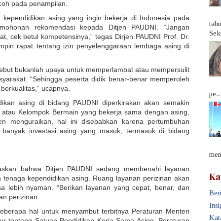
ecoh pada penampilan.
 kependidikan asing yang ingin bekerja di Indonesia pada
tah
mohonan rekomendasi kepada Ditjen PAUDNI. “Jangan
Sek
t, cek betul kompetensinya,” tegas Dirjen PAUDNI Prof. Dr.
mpin rapat tentang izin penyelenggaraan lembaga asing di
ebut bukanlah upaya untuk memperlambat atau mempersulit
syarakat. “Sehingga peserta didik benar-benar memperoleh
berkualitas,” ucapnya.
pe...
ikan asing di bidang PAUDNI diperkirakan akan semakin
TK atau Kelompok Bermain yang bekerja sama dengan asing,
en menguraikan, hal ini disebabkan karena pertumbuhan
a banyak investasi asing yang masuk, termasuk di bidang
memb
egaskan bahwa Ditjen PAUDNI sedang membenahi layanan
Ka
an tenaga kependidikan asing. Ruang layanan perizinan akan
a lebih nyaman. “Berikan layanan yang cepat, benar, dan
Beri
an perizinan.
Insi
eberapa hal untuk menyambut terbitnya Peraturan Menteri
Kat
r tentang Satuan Pendidikan Kerja Sama Asing. Peraturan