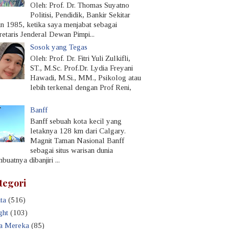
Oleh: Prof. Dr. Thomas Suyatno
Politisi, Pendidik, Bankir Sekitar
un 1985, ketika saya menjabat sebagai
retaris Jenderal Dewan Pimpi...
Sosok yang Tegas
Oleh: Prof. Dr. Fitri Yuli Zulkifli,
ST., M.Sc. Prof.Dr. Lydia Freyani
Hawadi, M.Si., MM., Psikolog atau
lebih terkenal dengan Prof Reni,
Banff
Banff sebuah kota kecil yang
letaknya 128 km dari Calgary.
Magnit Taman Nasional Banff
sebagai situs warisan dunia
uatnya dibanjiri ...
tegori
ta
(516)
ght
(103)
a Mereka
(85)