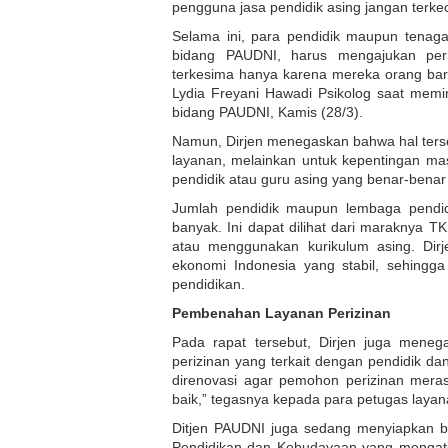
pengguna jasa pendidik asing jangan terk
Selama ini, para pendidik maupun tenaga
bidang PAUDNI, harus mengajukan per
terkesima hanya karena mereka orang bara
Lydia Freyani Hawadi Psikolog saat memi
bidang PAUDNI, Kamis (28/3).
Namun, Dirjen menegaskan bahwa hal ters
layanan, melainkan untuk kepentingan ma
pendidik atau guru asing yang benar-benar 
Jumlah pendidik maupun lembaga pendid
banyak. Ini dapat dilihat dari maraknya 
atau menggunakan kurikulum asing. Dirj
ekonomi Indonesia yang stabil, sehingg
pendidikan.
Pembenahan Layanan Perizinan
Pada rapat tersebut, Dirjen juga men
perizinan yang terkait dengan pendidik d
direnovasi agar pemohon perizinan meras
baik,” tegasnya kepada para petugas layan
Ditjen PAUDNI juga sedang menyiapkan b
Pendidikan dan Kebudayaan yang mengatu