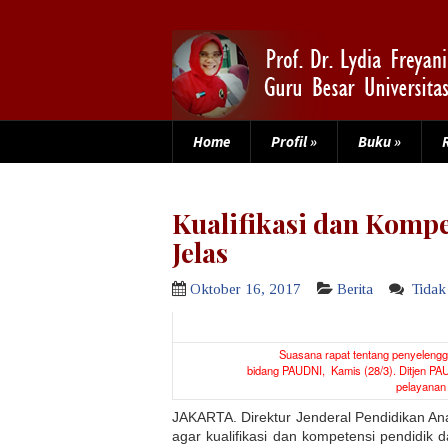
Home
Profil
»
Buku
»
Kualifikasi dan Kompe
Jelas
Oktober 16, 2017
Berita
Tidak
Suasana rapat tentang penyelengga
bidang PAUDNI, Kamis (28/3). Ditjen PA
pelayanan 
JAKARTA. Direktur Jenderal Pendidikan An
agar kualifikasi dan kompetensi pendidik 