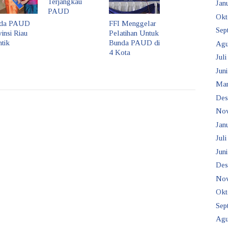
Terjangkau
Janu
PAUD
Okt
da PAUD
FFI Menggelar
Sep
insi Riau
Pelatihan Untuk
ntik
Bunda PAUD di
Agu
4 Kota
Juli
Juni
Mar
Des
No
Janu
Juli
Juni
Des
No
Okt
Sep
Agu