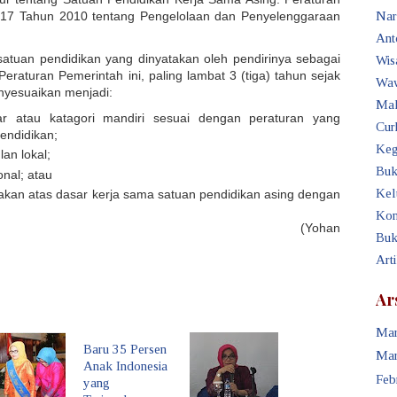
 17 Tahun 2010 tentang Pengelolaan dan Penyelenggaraan
Nar
Ant
tuan pendidikan yang dinyatakan oleh pendirinya sebagai
Wis
eraturan Pemerintah ini, paling lambat 3 (tiga) tahun sejak
Waw
enyesuaikan menjadi:
Mak
ar atau katagori mandiri sesuai dengan peraturan yang
Cur
endidikan;
Keg
an lokal;
Buk
onal; atau
Kel
akan atas dasar kerja sama satuan pendidikan asing dengan
ikan negara Indonesia.
Kon
ohan
Buk
Art
Ar
Mar
Baru 35 Persen
Mar
Anak Indonesia
Feb
yang