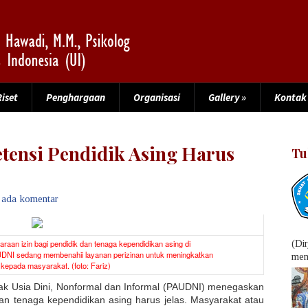
Riset
Penghargaan
Organisasi
Gallery
»
Kontak
tensi Pendidik Asing Harus
Tu
 ada komentar
raan izin bagi pendidik dan tenaga kependidikan asing di
(Di
UDNI sedang membenahii layanan perizinan untuk meningkatkan
menu
kepada masyarakat. (foto: Fariz)
ak Usia Dini, Nonformal dan Informal (PAUDNI) menegaskan
dan tenaga kependidikan asing harus jelas. Masyarakat atau