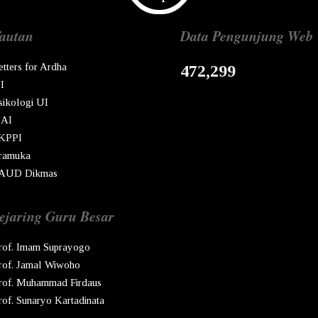
autan
Data Pengunjung Web
etters for Ardha
472,299
I
sikologi UI
AI
KPPI
ramuka
AUD Dikmas
ejaring Guru Besar
rof. Imam Suprayogo
rof. Jamal Wiwoho
rof. Muhammad Firdaus
rof. Sunaryo Kartadinata