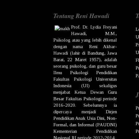
Tentang Reni Hawadi
T
Prof. Dr.
Lydia Freyani
L
Hawadi,
M.M.,
U
Psikolog atau yang lebih dikenal
P
dengan nama
Reni Akbar-
U
Hawadi
(lahir di
Bandung
,
Jawa
Barat
,
22 Maret
1957
), adalah
F
seorang
psikolog
, dan
guru besar
P
Ilmu
Psikologi
Pendidikan
P
Fakultas Psikologi
Universitas
Indonesia
(UI) sekaligus
menjabat Ketua Dewan
Guru
J
Besar
Fakultas
Psikologi
periode
2016-2020. Sebelumnya ia
P
dipercaya menjadi
Dirjen
P
Pendidikan Anak Usia Dini, Non-
P
Formal, dan Informal
(PAUDNI)
Kementerian Pendidikan
P
Nasional
RI
periode 2012-2014.