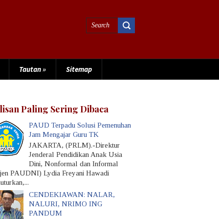
Tautan
»
Sitemap
lisan Paling Sering Dibaca
PAUD Terpadu Solusi Pemenuhan
Jam Mengajar Guru TK
JAKARTA, (PRLM).-Direktur
Jenderal Pendidikan Anak Usia
Dini, Nonformal dan Informal
rjen PAUDNI) Lydia Freyani Hawadi
turkan,...
CENDEKIAWAN: NALAR,
NALURI, NRIMO ING
PANDUM