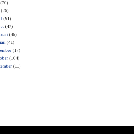
(70)
(26)
il
(51)
et
(47)
ruari
(46)
ari
(41)
ember
(17)
ober
(164)
tember
(11)