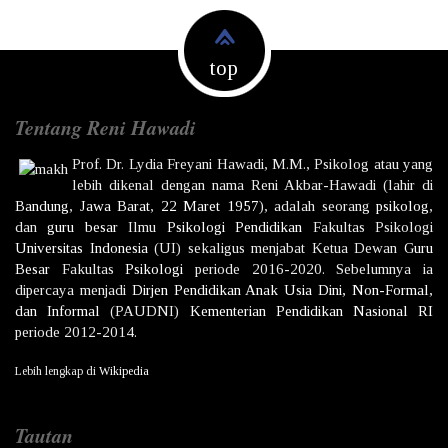
top
Tentang Reni Hawadi
Prof. Dr.
Lydia Freyani Hawadi,
M.M., Psikolog atau yang
lebih dikenal dengan nama
Reni Akbar-Hawadi
(lahir di
Bandung
,
Jawa Barat
,
22 Maret
1957
), adalah seorang
psikolog
,
dan
guru besar
Ilmu
Psikologi
Pendidikan
Fakultas Psikologi
Universitas Indonesia
(UI) sekaligus menjabat Ketua Dewan
Guru
Besar
Fakultas
Psikologi
periode 2016-2020. Sebelumnya ia
dipercaya menjadi
Dirjen
Pendidikan Anak Usia Dini, Non-Formal,
dan Informal
(PAUDNI)
Kementerian Pendidikan Nasional
RI
periode 2012-2014.
Lebih lengkap di
Wikipedia
Tautan