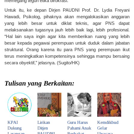
memegang teguh etika birokrasi.
Untuk itu, ke depan Dirjen PAUDNI Prof. Dr. Lydia Freyani
Hawadi, Psikolog, pihaknya akan mengalokasikan anggaran
yang lebih besar untuk diklat teknis, agar PNS dapat
melaksanakan tugasnya jauh lebih baik lagi, lebih profesional.
“Hal lain saya ingin agar kita memberikan ruang yang lebih
besar kepada pegawai perempuan untuk duduk dalam jabatan
struktural. Orang karena itu para PNS yang perempuan ikut
terus meningkatkan kompetensinya sehingga mampu bersaing
secara obyektif,” jelasnya. (Sugito/HK)
Tulisan yang Berkaitan:
KPAI
Lirikan
Guru Harus
Kemdikbud
Dukung
Ditjen
Pahami Anak
Gelar
Larangan
PAUDNI
Berbakat
Upacara