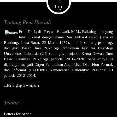
top
Tentang Reni Hawadi
Prof. Dr.
Lydia Freyani Hawadi,
M.M., Psikolog atau yang
lebih dikenal dengan nama
Reni Akbar-Hawadi
(lahir di
Bandung
,
Jawa Barat
,
22 Maret
1957
), adalah seorang
psikolog
,
dan
guru besar
Ilmu
Psikologi
Pendidikan
Fakultas Psikologi
Universitas Indonesia
(UI) sekaligus menjabat Ketua Dewan
Guru
Besar
Fakultas
Psikologi
periode 2016-2020. Sebelumnya ia
dipercaya menjadi
Dirjen
Pendidikan Anak Usia Dini, Non-Formal,
dan Informal
(PAUDNI)
Kementerian Pendidikan Nasional
RI
periode 2012-2014.
Lebih lengkap di
Wikipedia
Tautan
Letters for Ardha