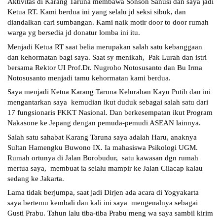
Aktivitas di Karang Taruna membawa Sonson Sanusi dan saya jadi 
Ketua RT. Kami berdua ini yang selalu jd seksi sibuk, dan 
diandalkan cari sumbangan. Kami naik motir door to door rumah 
warga yg bersedia jd donatur lomba ini itu.
Menjadi Ketua RT saat belia merupakan salah satu kebanggaan 
dan kehormatan bagi saya. Saat sy menikah,  Pak Lurah dan istri 
bersama Rektor UI Prof.Dr. Nugroho Notosusanto dan Bu Irma 
Notosusanto menjadi tamu kehormatan kami berdua.
Saya menjadi Ketua Karang Taruna Kelurahan Kayu Putih dan ini 
mengantarkan saya  kemudian ikut duduk sebagai salah satu dari 
17 fungsionaris FKKT Nasional. Dan berkesempatan ikut Program 
Nakasone ke Jepang dengan pemuda-pemudi ASEAN lainnya.
Salah satu sahabat Karang Taruna saya adalah Haru, anaknya 
Sultan Hamengku Buwono IX. Ia mahasiswa Psikologi UGM. 
Rumah ortunya di Jalan Borobudur,  satu kawasan dgn rumah 
mertua saya,  membuat ia selalu mampir ke Jalan Cilacap kalau 
sedang ke Jakarta. 
Lama tidak berjumpa, saat jadi Dirjen ada acara di Yogyakarta 
saya bertemu kembali dan kali ini saya  mengenalnya sebagai 
Gusti Prabu. Tahun lalu tiba-tiba Prabu meng wa saya sambil kirim 