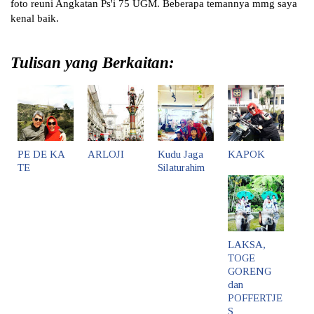
foto reuni Angkatan Ps'i 75 UGM. Beberapa temannya mmg saya 
kenal baik.
Tulisan yang Berkaitan:
PE DE KA
ARLOJI
Kudu Jaga
KAPOK
TE
Silaturahim
LAKSA,
TOGE
GORENG
dan
POFFERTJE
S