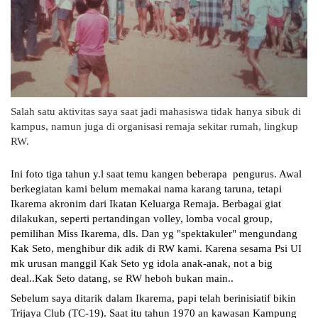
Salah satu aktivitas saya saat jadi mahasiswa tidak hanya sibuk di
kampus, namun juga di organisasi remaja sekitar rumah, lingkup
RW.
Ini foto tiga tahun y.l saat temu kangen beberapa  pengurus. Awal 
berkegiatan kami belum memakai nama karang taruna, tetapi 
Ikarema akronim dari Ikatan Keluarga Remaja. Berbagai giat 
dilakukan, seperti pertandingan volley, lomba vocal group, 
pemilihan Miss Ikarema, dls. Dan yg "spektakuler" mengundang 
Kak Seto, menghibur dik adik di RW kami. Karena sesama Psi UI 
mk urusan manggil Kak Seto yg idola anak-anak, not a big 
deal..Kak Seto datang, se RW heboh bukan main..
Sebelum saya ditarik dalam Ikarema, papi telah berinisiatif bikin 
Trijaya Club (TC-19). Saat itu tahun 1970 an kawasan Kampung 