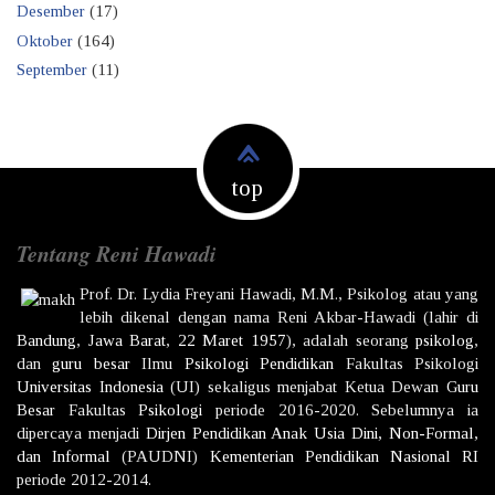
Desember
(17)
Oktober
(164)
September
(11)
top
Tentang Reni Hawadi
Prof. Dr.
Lydia Freyani Hawadi,
M.M., Psikolog atau yang
lebih dikenal dengan nama
Reni Akbar-Hawadi
(lahir di
Bandung
,
Jawa Barat
,
22 Maret
1957
), adalah seorang
psikolog
,
dan
guru besar
Ilmu
Psikologi
Pendidikan
Fakultas Psikologi
Universitas Indonesia
(UI) sekaligus menjabat Ketua Dewan
Guru
Besar
Fakultas
Psikologi
periode 2016-2020. Sebelumnya ia
dipercaya menjadi
Dirjen
Pendidikan Anak Usia Dini, Non-Formal,
dan Informal
(PAUDNI)
Kementerian Pendidikan Nasional
RI
periode 2012-2014.