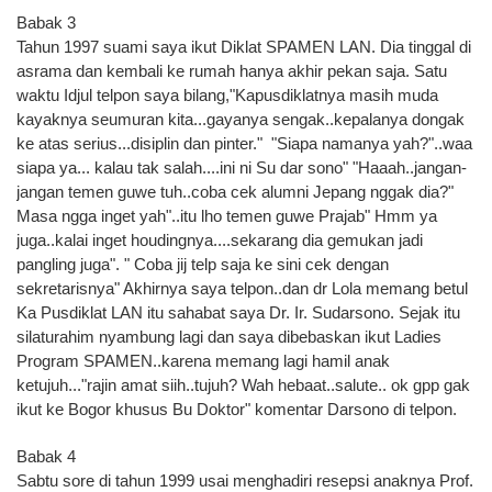
Babak 3
Tahun 1997 suami saya ikut Diklat SPAMEN LAN. Dia tinggal di
asrama dan kembali ke rumah hanya akhir pekan saja. Satu
waktu Idjul telpon saya bilang,"Kapusdiklatnya masih muda
kayaknya seumuran kita...gayanya sengak..kepalanya dongak
ke atas serius...disiplin dan pinter." "Siapa namanya yah?"..waa
siapa ya... kalau tak salah....ini ni Su dar sono" "Haaah..jangan-
jangan temen guwe tuh..coba cek alumni Jepang nggak dia?"
Masa ngga inget yah"..itu lho temen guwe Prajab" Hmm ya
juga..kalai inget houdingnya....sekarang dia gemukan jadi
pangling juga". " Coba jij telp saja ke sini cek dengan
sekretarisnya" Akhirnya saya telpon..dan dr Lola memang betul
Ka Pusdiklat LAN itu sahabat saya Dr. Ir. Sudarsono. Sejak itu
silaturahim nyambung lagi dan saya dibebaskan ikut Ladies
Program SPAMEN..karena memang lagi hamil anak
ketujuh..."rajin amat siih..tujuh? Wah hebaat..salute.. ok gpp gak
ikut ke Bogor khusus Bu Doktor" komentar Darsono di telpon.
Babak 4
Sabtu sore di tahun 1999 usai menghadiri resepsi anaknya Prof.