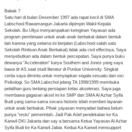
Babak 7
Satu hari di bulan Desember 1997 ada rapat kecil di SMA
Labschool Rawamangun Jakarta dipimpin Wakil Kepala
Sekolah. Bu Ullya menyampaikan keinginan Yayasan ada
program pembinaan untuk anak-anak berbakat dalam bentuk
lain karena yang selama ini berjalan (Labschool salah satu
Sekolah Rintisan Anak Berbakat) tidak ada civil effectnya. Saya
menyebutkan ada dalam bentuk percepatan. Saya punya buku
dewanya "Acceleration" karya Southern and Jones yang saya
bawa dr AS saat studi literatur di Purdue University. Singkat
cerita saya diminta untuk menyiapkan segala sesuatu dari sisi
Psikologi. So SMA Labschol jelang TA 1998/1999 membuka
pelatihan guru tentang persiapan kelas akselerasi. Saya juga
membawa gagasan aksel ini ke SMP dan SMA Al Azhar Syifa
Budi yang sama-sama secara historis telah memberi layanan
untuk anak berbakat. Pihak yayasan menyadari bahwa belum
punya "restu" pemerintah. Jadi Pak Arief pendekatan ke Ka
Kanwil DKI Jakarta dan say a bersama Ketua Yayasan Al Azhar
Syifa Budi ke Ka Kanwil Jabar. Kedua Ka Kanwil mensupport