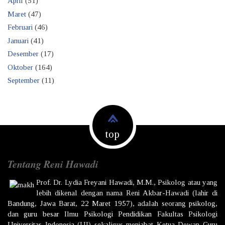
April
(51)
Maret
(47)
Februari
(46)
Januari
(41)
Desember
(17)
Oktober
(164)
September
(11)
top
Tentang Reni Hawadi
Prof. Dr.
Lydia Freyani Hawadi,
M.M., Psikolog atau yang
lebih dikenal dengan nama
Reni Akbar-Hawadi
(lahir di
Bandung
,
Jawa Barat
,
22 Maret
1957
), adalah seorang
psikolog
,
dan
guru besar
Ilmu
Psikologi
Pendidikan
Fakultas Psikologi
Universitas Indonesia
(UI) sekaligus menjabat Ketua Dewan
Guru