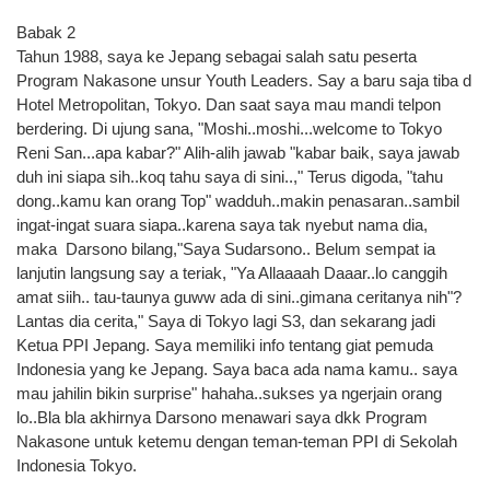
Babak 2
Tahun 1988, saya ke Jepang sebagai salah satu peserta
Program Nakasone unsur Youth Leaders. Say a baru saja tiba d
Hotel Metropolitan, Tokyo. Dan saat saya mau mandi telpon
berdering. Di ujung sana, "Moshi..moshi...welcome to Tokyo
Reni San...apa kabar?" Alih-alih jawab "kabar baik, saya jawab
duh ini siapa sih..koq tahu saya di sini..," Terus digoda, "tahu
dong..kamu kan orang Top" wadduh..makin penasaran..sambil
ingat-ingat suara siapa..karena saya tak nyebut nama dia,
maka Darsono bilang,"Saya Sudarsono.. Belum sempat ia
lanjutin langsung say a teriak, "Ya Allaaaah Daaar..lo canggih
amat siih.. tau-taunya guww ada di sini..gimana ceritanya nih"?
Lantas dia cerita," Saya di Tokyo lagi S3, dan sekarang jadi
Ketua PPI Jepang. Saya memiliki info tentang giat pemuda
Indonesia yang ke Jepang. Saya baca ada nama kamu.. saya
mau jahilin bikin surprise" hahaha..sukses ya ngerjain orang
lo..Bla bla akhirnya Darsono menawari saya dkk Program
Nakasone untuk ketemu dengan teman-teman PPI di Sekolah
Indonesia Tokyo.