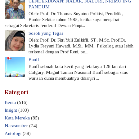
CENDEKIAWAN: NALAR, NALURI, NRIMO ING
PANDUM
Oleh: Prof. Dr. Thomas Suyatno Politisi, Pendidik,
Bankir Sekitar tahun 1985, ketika saya menjabat
sebagai Sekretaris Jenderal Dewan Pimpi...
Sosok yang Tegas
Oleh: Prof. Dr. Fitri Yuli Zulkifli, ST., M.Sc. Prof.Dr.
Lydia Freyani Hawadi, M.Si., MM., Psikolog atau lebih
terkenal dengan Prof Reni, pe...
Banff
Banff sebuah kota kecil yang letaknya 128 km dari
Calgary. Magnit Taman Nasional Banff sebagai situs
warisan dunia membuatnya dibanjiri ...
Kategori
Berita
(516)
Insight
(103)
Kata Mereka
(85)
Narasumber
(74)
Antologi
(58)