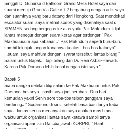
Singgih D. Gunarsa d Ballroom Grand Melia Hotel saya dan
suami menuju Gran Via Cafe d lt.2 bergabung dengan adik saya
dan suaminya yang baru datang dari Hongkong. Saat mendekati
escalator suami saya melihat sosok yang dikenalnya saat d
SPAMEN sedang bergegas ke atas yaitu Pak Makhdum. Idjul
lantas menegur dengan suara keras agar terdengar " Pak
Makhduuuum apa kabaaar..." Pak Makhdum seperti buru-buru
sambil telunjuk tangan kanannya keatas...bos bos katanya"
...suami saya mahfum dengan isyarat tersebut lantas bilang "
Salam untuk Bapak... tapi bilang dari Dr. Reni Akbar-Hawadi.
Karena Pak Darsono lebih kenal dengan istri saya."
Babak 5
Siapa sangka setelah titip salam ke Pak Makhdum untuk Pak
Darsono, bossnya.. nasib saya jadi berubah...Dua hari
kemudian yakni Senin sore tiba-tiba telpon genggam saya
berdering.. " Sudarsono di sini...setelah basa basi tanya kabar
saya...lantas serius menanyakan saya apakah masih ada
waktu untuk organisasi lantas saya ketawa sambil tanya
organisasi apaan siih Dar..dia jawab KORPRI. " Haah