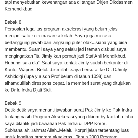
tapi menyebutkan kewenangan ada di tangan Dirjen Dikdasmen
Kemendikbud.
Babak 8
Persoalan legalitas program akselerasi yang belum jelas
menjadi satu kecemasan sekolah. Saya juga merasa
bertanggung jawab dan langsung puter otak...siapa yang bisa
membantu. Suami saya yang selalu jad i teman diskusi saya
mengingatkan "itu Jimly kan pernah jadi Staf Ahli Mendikbud.
Hubungi saja dia" Saat saya kontak Jimly sudah berkantor di
Kantor Wapres. Betul...bismillah..saya bersurat ke Dr. DJimly
Ashiddiqi (lupa y a sdh Prof belum di tahun 1998) dan
alhamdulillah direspons cepat. Ia memberi surat yang ditujukan
ke Dr.Ir. Indra Djati Sidi.
Babak 9
Detik-detik saya menanti jawaban surat Pak Jimly ke Pak Indra
tentang nasib Program Aksekerasi yang dikirim by fax tahu-tahu
saya dilantik jadi bawahan Pak Indra di DPP Korpri.
Subhanallah..rahmat Allah..Melalui Korpri jalan terbentang luas
untuk legalitas program akselerasi. Tahun 2000 Program