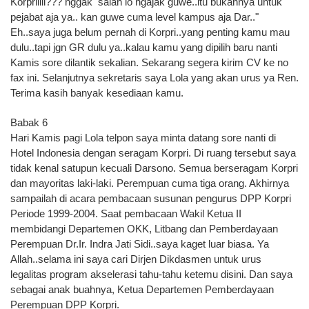
Korpriiiii??? nggak salah lo ngajak guwe..itu bukannya untuk
pejabat aja ya.. kan guwe cuma level kampus aja Dar.."
Eh..saya juga belum pernah di Korpri..yang penting kamu mau
dulu..tapi jgn GR dulu ya..kalau kamu yang dipilih baru nanti
Kamis sore dilantik sekalian. Sekarang segera kirim CV ke no
fax ini. Selanjutnya sekretaris saya Lola yang akan urus ya Ren.
Terima kasih banyak kesediaan kamu.
Babak 6
Hari Kamis pagi Lola telpon saya minta datang sore nanti di
Hotel Indonesia dengan seragam Korpri. Di ruang tersebut saya
tidak kenal satupun kecuali Darsono. Semua berseragam Korpri
dan mayoritas laki-laki. Perempuan cuma tiga orang. Akhirnya
sampailah di acara pembacaan susunan pengurus DPP Korpri
Periode 1999-2004. Saat pembacaan Wakil Ketua II
membidangi Departemen OKK, Litbang dan Pemberdayaan
Perempuan Dr.Ir. Indra Jati Sidi..saya kaget luar biasa. Ya
Allah..selama ini saya cari Dirjen Dikdasmen untuk urus
legalitas program akselerasi tahu-tahu ketemu disini. Dan saya
sebagai anak buahnya, Ketua Departemen Pemberdayaan
Perempuan DPP Korpri.