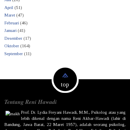
April
(51)
Maret
(47)
Februari
(46)
Januari
(41)
Desember
(17)
Oktober
(164)
September
(11)
top
Tentang Reni Hawadi
Prof. Dr.
Lydia Freyani Hawadi,
M.M., Psikolog atau yang
lebih dikenal dengan nama
Reni Akbar-Hawadi
(lahir di
Bandung
,
Jawa Barat
,
22 Maret
1957
), adalah seorang
psikolog
,