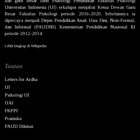
dan
guru besar
Ilmu
Psikologi
Pendidikan
Fakultas Psikologi
Universitas Indonesia
(UI) sekaligus menjabat Ketua Dewan
Guru
Besar
Fakultas
Psikologi
periode 2016-2020. Sebelumnya ia
dipercaya menjadi
Dirjen
Pendidikan Anak Usia Dini, Non-Formal,
dan Informal
(PAUDNI)
Kementerian Pendidikan Nasional
RI
periode 2012-2014.
Lebih lengkap di
Wikipedia
Tautan
Letters for Ardha
UI
Psikologi UI
UAI
FKPPI
Pramuka
PAUD Dikmas