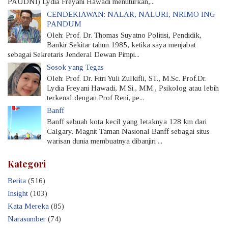
PAUDNI) Lydia Freyani Hawadi menuturkan,...
CENDEKIAWAN: NALAR, NALURI, NRIMO ING
PANDUM
Oleh: Prof. Dr. Thomas Suyatno Politisi, Pendidik,
Bankir Sekitar tahun 1985, ketika saya menjabat
sebagai Sekretaris Jenderal Dewan Pimpi...
Sosok yang Tegas
Oleh: Prof. Dr. Fitri Yuli Zulkifli, ST., M.Sc. Prof.Dr.
Lydia Freyani Hawadi, M.Si., MM., Psikolog atau lebih
terkenal dengan Prof Reni, pe...
Banff
Banff sebuah kota kecil yang letaknya 128 km dari
Calgary. Magnit Taman Nasional Banff sebagai situs
warisan dunia membuatnya dibanjiri ...
Kategori
Berita
(516)
Insight
(103)
Kata Mereka
(85)
Narasumber
(74)