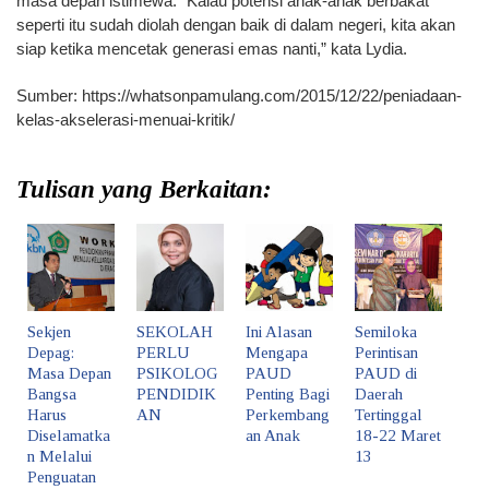
masa depan istimewa. “Kalau potensi anak-anak berbakat
seperti itu sudah diolah dengan baik di dalam negeri, kita akan
siap ketika mencetak generasi emas nanti,” kata Lydia.
Sumber: https://whatsonpamulang.com/2015/12/22/peniadaan-
kelas-akselerasi-menuai-kritik/
Tulisan yang Berkaitan:
Sekjen
SEKOLAH
Ini Alasan
Semiloka
Depag:
PERLU
Mengapa
Perintisan
Masa Depan
PSIKOLOG
PAUD
PAUD di
Bangsa
PENDIDIK
Penting Bagi
Daerah
Harus
AN
Perkembang
Tertinggal
Diselamatka
an Anak
18-22 Maret
n Melalui
13
Penguatan