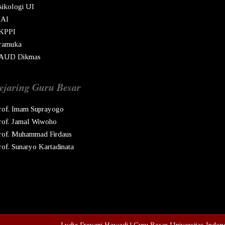
sikologi UI
AI
KPPI
ramuka
AUD Dikmas
ejaring Guru Besar
rof. Imam Suprayogo
rof. Jamal Wiwoho
rof. Muhammad Firdaus
rof. Sunaryo Kartadinata
pyright © Ren
2026
Lydia Freyani Hawadi | Guru Besar Universitas Indon