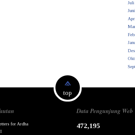
Juli
Juni
Apr
Mar
Feb
Janu
Des
Okt
Sep
top
autan
Data Pengunjung Web
etters for Ardha
472,195
I