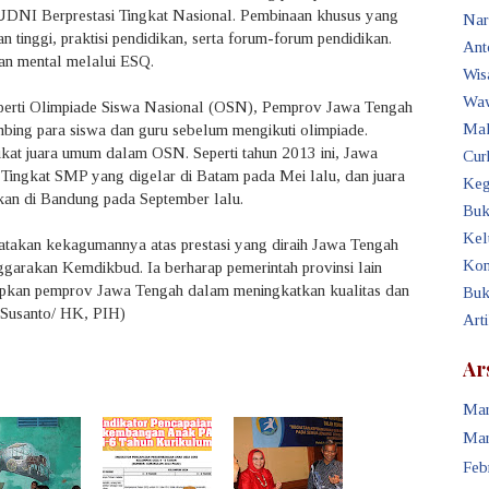
DNI Berprestasi Tingkat Nasional. Pembinaan khusus yang
Nar
 tinggi, praktisi pendidikan, serta forum-forum pendidikan.
Ant
lan mental melalui ESQ.
Wis
Waw
seperti Olimpiade Siswa Nasional (OSN), Pemprov Jawa Tengah
Mak
ing para siswa dan guru sebelum mengikuti olimpiade.
kat juara umum dalam OSN. Seperti tahun 2013 ini, Jawa
Cur
ingkat SMP yang digelar di Batam pada Mei lalu, dan juara
Keg
n di Bandung pada September lalu.
Buk
Kel
akan kekagumannya atas prestasi yang diraih Jawa Tengah
Kon
ggarakan Kemdikbud. Ia berharap pemerintah provinsi lain
rapkan pemprov Jawa Tengah dalam meningkatkan kualitas dan
Buk
 Susanto/ HK, PIH)
Art
Ar
Mar
Mar
Feb