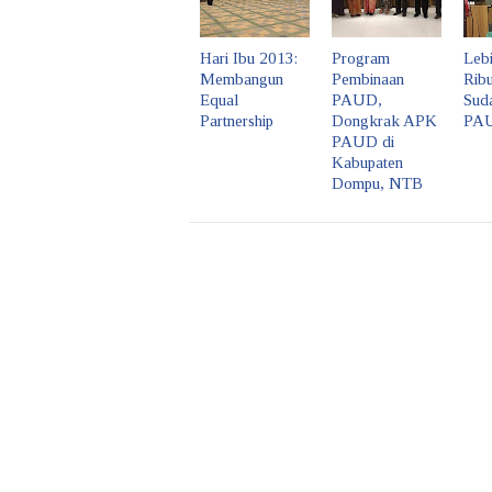
Hari Ibu 2013:
Program
Lebi
Membangun
Pembinaan
Rib
Equal
PAUD,
Sud
Partnership
Dongkrak APK
PA
PAUD di
Kabupaten
Dompu, NTB