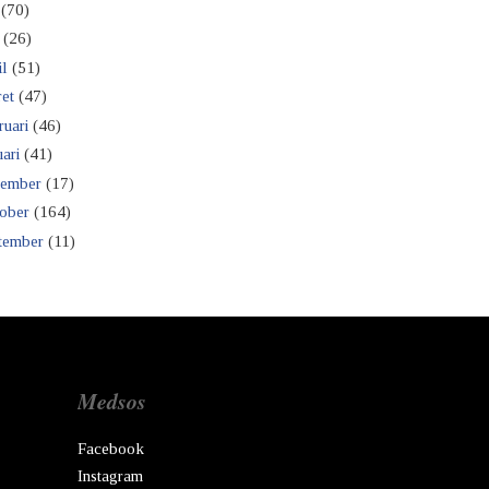
(70)
(26)
il
(51)
et
(47)
ruari
(46)
ari
(41)
ember
(17)
ober
(164)
tember
(11)
Medsos
Facebook
Instagram