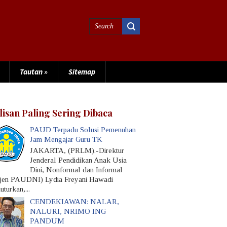
Tautan
»
Sitemap
lisan Paling Sering Dibaca
PAUD Terpadu Solusi Pemenuhan
Jam Mengajar Guru TK
JAKARTA, (PRLM).-Direktur
Jenderal Pendidikan Anak Usia
Dini, Nonformal dan Informal
rjen PAUDNI) Lydia Freyani Hawadi
turkan,...
CENDEKIAWAN: NALAR,
NALURI, NRIMO ING
PANDUM