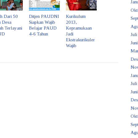
Janu
Okt
h Dari 50
Ditjen PAUDNI
Kurikulum
Sep
u Desa
Siapkan Wajib
2013,
Agu
ah Terlayani
Belajar PAUD
Kepramukaan
UD
4-6 Tahun
Jadi
Juli
Ekstrakurikuler
Juni
Wajib
Mar
Des
No
Janu
Juli
Juni
Des
No
Okt
Sep
Agu