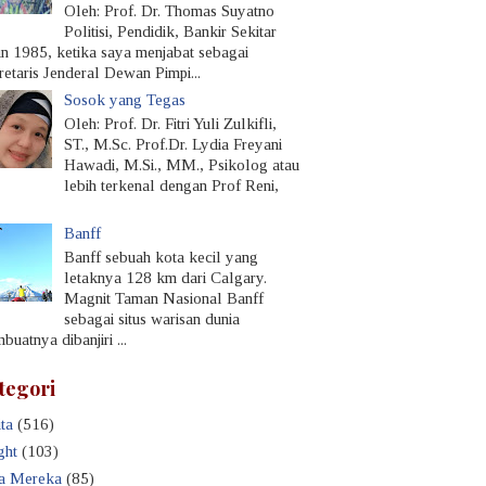
Oleh: Prof. Dr. Thomas Suyatno
Politisi, Pendidik, Bankir Sekitar
un 1985, ketika saya menjabat sebagai
retaris Jenderal Dewan Pimpi...
Sosok yang Tegas
Oleh: Prof. Dr. Fitri Yuli Zulkifli,
ST., M.Sc. Prof.Dr. Lydia Freyani
Hawadi, M.Si., MM., Psikolog atau
lebih terkenal dengan Prof Reni,
Banff
Banff sebuah kota kecil yang
letaknya 128 km dari Calgary.
Magnit Taman Nasional Banff
sebagai situs warisan dunia
uatnya dibanjiri ...
tegori
ta
(516)
ght
(103)
a Mereka
(85)