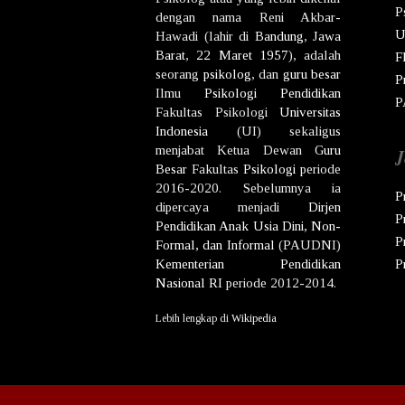
P
dengan nama
Reni Akbar-
U
Hawadi
(lahir di
Bandung
,
Jawa
Barat
,
22 Maret
1957
), adalah
F
seorang
psikolog
, dan
guru besar
P
Ilmu
Psikologi
Pendidikan
P
Fakultas Psikologi
Universitas
Indonesia
(UI) sekaligus
menjabat Ketua Dewan
Guru
J
Besar
Fakultas
Psikologi
periode
2016-2020. Sebelumnya ia
P
dipercaya menjadi
Dirjen
P
Pendidikan Anak Usia Dini, Non-
P
Formal, dan Informal
(PAUDNI)
Kementerian Pendidikan
P
Nasional
RI
periode 2012-2014.
Lebih lengkap di
Wikipedia
Co