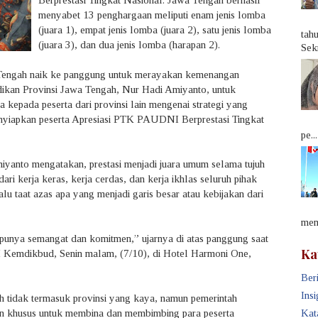
Berprestasi Tingkat Nasional. Jawa Tengah berhasil
menyabet 13 penghargaan meliputi enam jenis lomba
(juara 1), empat jenis lomba (juara 2), satu jenis lomba
tah
(juara 3), dan dua jenis lomba (harapan 2).
Sek
 Tengah naik ke panggung untuk merayakan kemenangan
dikan Provinsi Jawa Tengah, Nur Hadi Amiyanto, untuk
 kepada peserta dari provinsi lain mengenai strategi yang
nyiapkan peserta Apresiasi PTK PAUDNI Berprestasi Tingkat
pe...
iyanto mengatakan, prestasi menjadi juara umum selama tujuh
dari kerja keras, kerja cerdas, dan kerja ikhlas seluruh pihak
alu taat azas apa yang menjadi garis besar atau kebijakan dari
memb
 punya semangat dan komitmen,” ujarnya di atas panggung saat
Ka
Kemdikbud, Senin malam, (7/10), di Hotel Harmoni One,
Beri
Insi
 tidak termasuk provinsi yang kaya, namun pemerintah
n khusus untuk membina dan membimbing para peserta
Kat