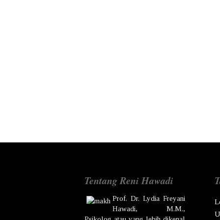
Tentang Reni Hawadi
T
Prof. Dr.
Lydia Freyani
L
Hawadi,
M.M.,
U
Psikolog atau yang lebih dikenal